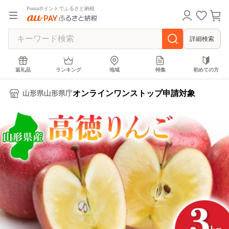
Pontaポイントでふるさと納税
詳細検索
返礼品
ランキング
地域
特集
初めての方
オンラインワンストップ申請対象
山形県山形県庁