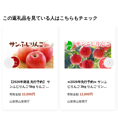
この返礼品を見ている人はこちらもチェック
【2026年発送 先行予約】 サ
≪2026年先行予約≫ サンふ
ンふじりんご 5kg りんご リ
じりんご 3kg りんご リンゴ
ンゴ 林檎 デザート フルーツ
林檎 デザート フルーツ 果物
22,000円
12,000円
寄附金額
寄附金額
果物 くだもの 果実 食品 山形
くだもの 果実 食品 山形県 F
県 FSY-0712
SY-0677
山形県山形県庁
山形県山形県庁