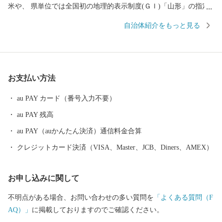
米や、 県単位では全国初の地理的表示制度(ＧＩ)「山形」の指定
を受けた日本酒など、「日本一美食・美酒県やまがた」にふさわ
自治体紹介をもっと見る
しい逸品も自慢です。 また、最上川舟運によって伝えられた上方
の技術を磨き、研ぎ澄まされてきた多くの素晴らしい工芸品があ
ります。 さらに、豊かな自然に恵まれ、海水浴や果物狩り、スキ
ーなど、四季を通じて山形を感じ、楽しんでいただけるレジャー
お支払い方法
も目白押しです。 そんな山形県への旅を一層豊かなものにするの
が温泉です。山形県は、全ての市町村に温泉が湧出し、山や渓谷
au PAY カード（番号入力不要）
に囲まれた温泉、近代的な大型旅館が立並ぶ温泉、 湯治の温泉、
au PAY 残高
海沿いの温泉など、様々なタイプの温泉を楽しむことができま
す。 ふるさと納税を機に山形へお越しいただき、旬の味覚、歴史
au PAY（auかんたん決済）通信料金合算
や文化、自然をお楽しみください。
クレジットカード決済（VISA、Master、JCB、Diners、AMEX）
お申し込みに関して
不明点がある場合、お問い合わせの多い質問を
「よくある質問（F
AQ）」
に掲載しておりますのでご確認ください。