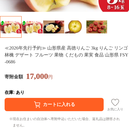
≪2026年先行予約≫ 山形県産 高徳りんご 3kg りんご リンゴ
林檎 デザート フルーツ 果物 くだもの 果実 食品 山形県 FSY
-0686
17,000
寄附金額
円
在庫: あり
お気に入り
現在お住まいの自治体へ寄附申込いただいた場合、返礼品は贈答され
ません。