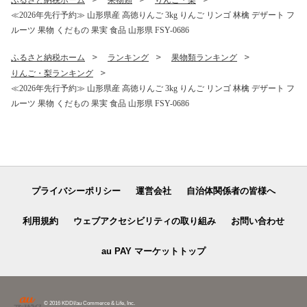
ふるさと納税ホーム
果物類
りんご・梨
≪2026年先行予約≫ 山形県産 高徳りんご 3kg りんご リンゴ 林檎 デザート フ
ルーツ 果物 くだもの 果実 食品 山形県 FSY-0686
ふるさと納税ホーム
ランキング
果物類ランキング
りんご・梨ランキング
≪2026年先行予約≫ 山形県産 高徳りんご 3kg りんご リンゴ 林檎 デザート フ
ルーツ 果物 くだもの 果実 食品 山形県 FSY-0686
プライバシーポリシー
運営会社
自治体関係者の皆様へ
利用規約
ウェブアクセシビリティの取り組み
お問い合わせ
au PAY マーケットトップ
© 2016 KDDI/au Commerce & Life, Inc.