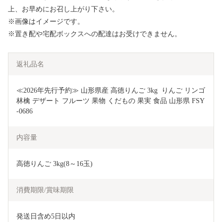
上、お早めにお召し上がり下さい。
※画像はイメージです。
※置き配や宅配ボックスへの配達はお受けできません。
返礼品名
≪2026年先行予約≫ 山形県産 高徳りんご 3kg  りんご リンゴ 
林檎 デザート フルーツ 果物 くだもの 果実 食品 山形県 FSY
-0686
内容量
高徳りんご 3kg(8～16玉)
消費期限/賞味期限
発送日含め5日以内