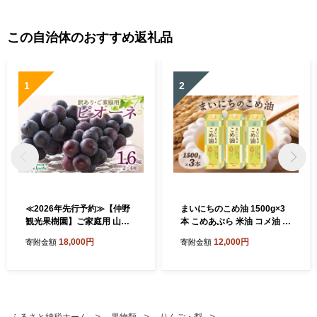
この自治体のおすすめ返礼品
1
2
≪2026年先行予約≫【仲野
まいにちのこめ油 1500g×3
観光果樹園】ご家庭用 山形
本 こめあぶら 米油 コメ油 揚
県産 ピオーネ 1.6kg(2~4房)
げ物 炒め物 サラダ 山形県 食
18,000円
12,000円
寄附金額
寄附金額
種無し ぶどう 2026年8月下
用油 食用オイル 調理油 油 食
旬から順次発送 F2Y-5456
品 山形県 F2Y-1730