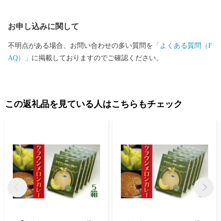
にも人もまちもすべてが健康な「日本一健康文化都市」を目指し
さまざまな取組を進めていますので、袋井市へのご声援をよろし
お申し込みに関して
くお願いします。
不明点がある場合、お問い合わせの多い質問を
「よくある質問（F
AQ）」
に掲載しておりますのでご確認ください。
この返礼品を見ている人はこちらもチェック