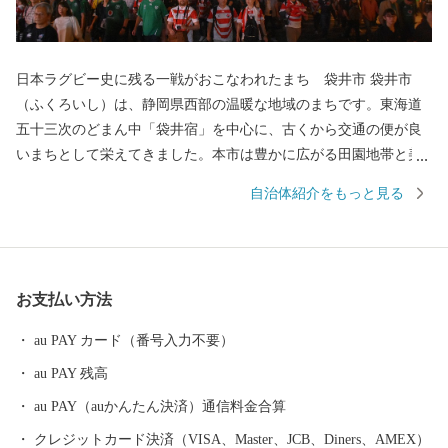
日本ラグビー史に残る一戦がおこなわれたまち 袋井市 袋井市
（ふくろいし）は、静岡県西部の温暖な地域のまちです。東海道
五十三次のどまん中「袋井宿」を中心に、古くから交通の便が良
いまちとして栄えてきました。本市は豊かに広がる田園地帯と美
しい茶畑に彩られた素晴らしい自然環境のまちでもあります。温
自治体紹介をもっと見る
暖な気候や全国トップクラスの日照時間を生かし、最高級マスク
メロンのブランド「クラウンメロン」や風味豊かな緑茶の産地と
しても有名です。 昨年は、袋井市内に所在するエコパスタジアム
でラグビーワールドカップ2019TMの4試合が行われ、特に日本対
お支払い方法
アイルランド戦では日本が劇的な勝利を収め、袋井市を中心に日
本中が歓喜に包まれました。袋井市では、開催に向け、スタジア
au PAY カード（番号入力不要）
ムのあるまちとしての機運醸成や国内外からの観戦客のおもてな
au PAY 残高
しの準備はもちろんのこと、今大会のみならず、未来につながる
人づくり、まちづくりを意識し、市民の英語力向上や多文化理
au PAY（auかんたん決済）通信料金合算
解・交流の促進などまちの国際化にも取り組みました。 このほか
クレジットカード決済（VISA、Master、JCB、Diners、AMEX）