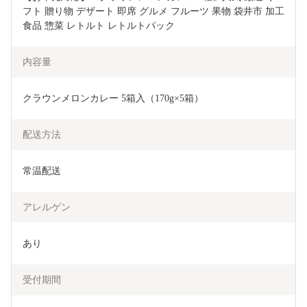
フト 贈り物 デザート 即席 グルメ フルーツ 果物 袋井市 加工
食品 惣菜 レトルト レトルトパック 
内容量
クラウンメロンカレー 5箱入（170g×5箱）
配送方法
常温配送
アレルゲン
あり
受付期間