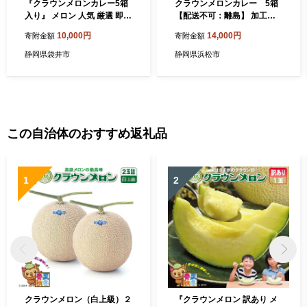
『クラウンメロンカレー5箱
クラウンメロンカレー 5箱
入り』 メロン 人気 厳選 即席
【配送不可：離島】 加工食
デザート グルメ フルーツ 果
品 惣菜 レトルト クラウンメ
10,000円
14,000円
寄附金額
寄附金額
物 袋井市 加工食品 惣菜 レト
ロンカレー
ルト
静岡県袋井市
静岡県浜松市
この自治体のおすすめ返礼品
1
2
クラウンメロン（白上級）２
『クラウンメロン 訳あり メ