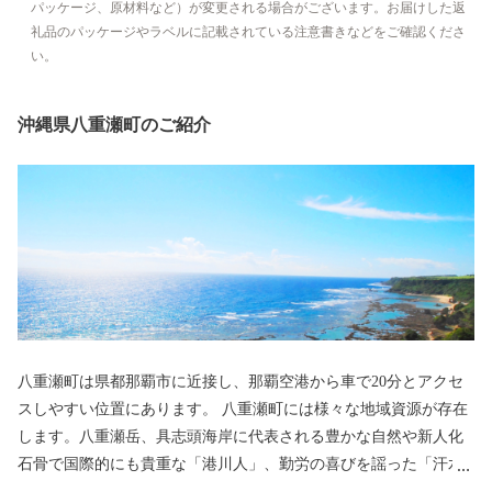
パッケージ、原材料など）が変更される場合がございます。お届けした返
礼品のパッケージやラベルに記載されている注意書きなどをご確認くださ
い。
沖縄県八重瀬町のご紹介
八重瀬町は県都那覇市に近接し、那覇空港から車で20分とアクセ
スしやすい位置にあります。 八重瀬町には様々な地域資源が存在
します。八重瀬岳、具志頭海岸に代表される豊かな自然や新人化
石骨で国際的にも貴重な「港川人」、勤労の喜びを謡った「汗水
節」他、「獅子舞・綱引き・棒術・エイサー・港川ハーレー」な