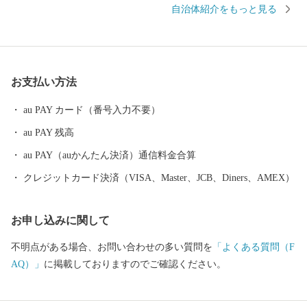
自治体紹介をもっと見る
どの行事が伝統として受け継がれており、それらはまちの誇りに
なっています。 産業としては、肥沃な土壌を生かした農業が盛ん
で「サトウキビ、ピーマン、レタス、ゴーヤー、オクラ、紅に
も、洋ラン、小菊、マンゴー、ドラゴンフルーツ」など彩り鮮や
お支払い方法
かな作物が数多く生産されており、養豚・酪農も盛んに行われて
おります。また、太平洋という豊かな漁場を有しており海の幸も
au PAY カード（番号入力不要）
豊富です。近年では、泡盛、黒糖、染物、加工食品、資源リサイ
au PAY 残高
クル品の生産など商工業も活気づいています。
au PAY（auかんたん決済）通信料金合算
クレジットカード決済（VISA、Master、JCB、Diners、AMEX）
お申し込みに関して
不明点がある場合、お問い合わせの多い質問を
「よくある質問（F
AQ）」
に掲載しておりますのでご確認ください。