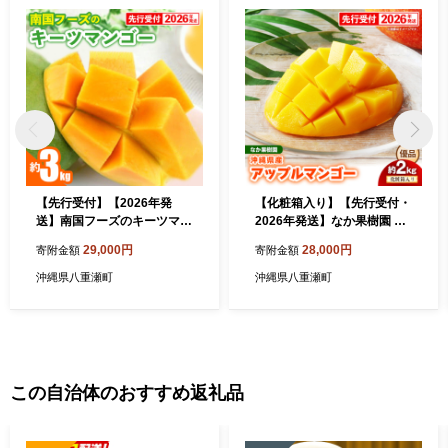
【先行受付】【2026年発
【化粧箱入り】【先行受付・
送】南国フーズのキーツマン
2026年発送】なか果樹園 ア
ゴー 約3kg - 先行予約 沖縄
ップルマンゴー 優品 約2kg -
29,000円
28,000円
寄附金額
寄附金額
産地直送 南国フルーツ 旬の
産地直送 先行予約 沖縄県産
味覚 沖縄県産 国産マンゴー
贈り物 ギフト プレゼント 南
沖縄県八重瀬町
沖縄県八重瀬町
希少種 オススメ 沖縄県 八重
国フルーツ 旬の味覚 オスス
瀬町
メ 沖縄県 八重瀬町
この自治体のおすすめ返礼品