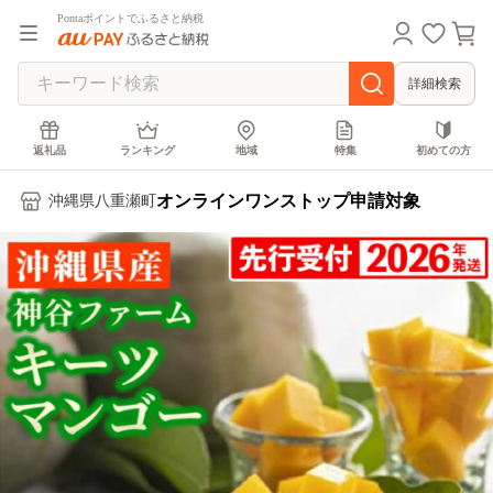
Pontaポイントでふるさと納税
詳細検索
返礼品
ランキング
地域
特集
初めての方
オンラインワンストップ申請対象
沖縄県八重瀬町