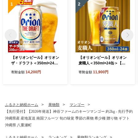
1
2
【オリオンビール】オリオン
【オリオンビール】オリオン
ザ・ドラフト＜350ml×24缶
麦職人＜350ml×24缶＞【発
＞-ビール オリオン ビール 1
泡酒】-発泡酒 ビールテイス
14,200円
11,900円
寄附金額
寄附金額
ケース 350ml 24本 すっきり
ト オリオン 麦職人 1ケース
飲みやすい こだわり 改良 リ
350ml 24本 麦 うまみ キレ
ニューアル おすすめ 沖縄県
こだわり 職人仕込製法 飲み
八重瀬町【価格改定YI】
ごたえ おすすめ 沖縄県 八重
瀬町【価格改定YB】
ふるさと納税ホーム
果物類
マンゴー
【先行受付】【2026年発送】神谷ファームのキーツマンゴー 約2kg - 先行予約
沖縄県産 産地直送 南国フルーツ 旬の味覚 季節の果物 希少種 贈り物 ギフト
沖縄県 八重瀬町
ふるさと納税ホーム
ランキング
果物類ランキング