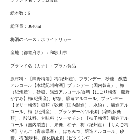
ブランド名：プラム食品
総本数：6
総容量：3640ml
梅酒のベース：ホワイトリカー
産地（都道府県）：和歌山県
ブランド名（カナ）：プラム食品
原材料：【熊野梅酒】梅(紀州産)、ブランデー、砂糖、醸造
アルコール【本場紀州梅酒】ブランデー（国内製造）、梅
（紀州産）、砂糖、醸造アルコール/香料【にごり梅酒　熊野
かすみ】梅(紀州産)、砂糖、醸造アルコール、ブランデー 
【ゼリー梅酒】糖類（砂糖（国内製造）、水飴）、醸造アル
コール、梅（紀州産）、ブランデー/ゲル化剤（増粘多糖
類）、酸味料、甘味料（ソーマチン）【柚子梅酒】醸造アル
コール（国内製造）、果糖、柚子、梅（紀州産）【りんご梅
酒】りんご（青森県産）、はちみつ、醸造アルコール、砂
糖、梅/酸味料、酸化防止剤（ビタミンC）