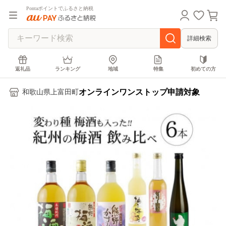
Pontaポイントでふるさと納税
詳細検索
返礼品
ランキング
地域
特集
初めての方
オンラインワンストップ申請対象
和歌山県上富田町