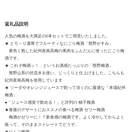
返礼品説明
人気の梅酒を大満足の6本セットでご用意いたしました。
★ とろ～り濃厚でフルーティなにごり梅酒「熊野かすみ」
黄色く熟した紀州産南高梅の果肉をふんだんに使ったにごり梅
酒です。
★ これぞ梅酒ッ！…というお酒感たっぷりの「熊野梅酒」
熊野山系の伏流水を使い、じっくりと仕上げました。こちらも
紀州産南高梅を使用しています
★ ソーダやオレンジジュースで割って頂くのに最適な「本場紀州
梅酒」
●「ジュース感覚で飲める！」と評判の 柚子梅酒
★食後のデザートにおススメの食べる梅酒 ゼリー梅酒
梅酒がゼリーに！？新食感の梅酒です。よく冷やしてからよく
振って、そのままストレートでどうぞ。
★りんご梅酒