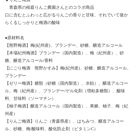
青森県の桜庭りんご農園さんとのコラボ商品
口に含むとふわっと広がるりんごの香りと甘味、それでいて後か
らくるしっかりと梅酒の酸味
●原材料名
【熊野梅酒】梅(紀州産)、ブランデー、砂糖、醸造アルコール
【本場紀州梅酒】ブランデー（国内製造）、梅（紀州産）、砂
糖、醸造アルコール/香料
【にごり梅酒 熊野かすみ】梅(紀州産)、砂糖、醸造アルコール、
ブランデー
【ゼリー梅酒】糖類（砂糖（国内製造）、水飴）、醸造アルコー
ル、梅（紀州産）、ブランデー/ゲル化剤（増粘多糖類）、酸味
料、甘味料（ソーマチン）
【柚子梅酒】醸造アルコール（国内製造）、果糖、柚子、梅（紀
州産）
【りんご梅酒】りんご（青森県産）、はちみつ、醸造アルコー
ル、砂糖、梅/酸味料、酸化防止剤（ビタミンC）