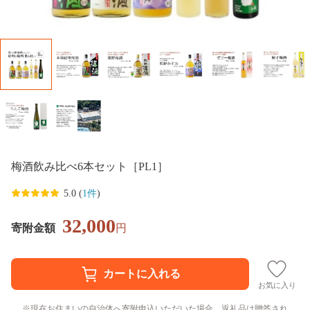
梅酒飲み比べ6本セット［PL1］
5.0 (
1件
)
32,000
寄附金額
円
お気に入り
現在お住まいの自治体へ寄附申込いただいた場合、返礼品は贈答され