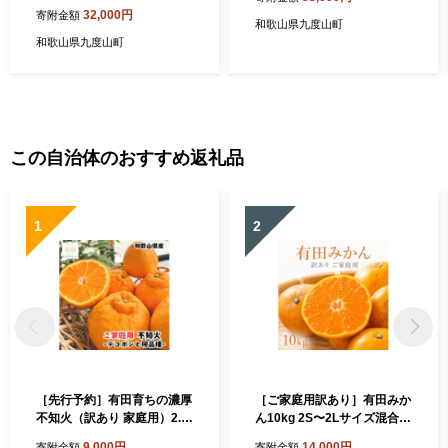
32,000円
寄附金額
和歌山県九度山町
和歌山県九度山町
この自治体のおすすめ返礼品
1
2
［先行予約］有田育ちの濃厚
［ご家庭用訳あり］有田みか
不知火（訳あり 家庭用）2.5
ん10kg 2S〜2Lサイズ混合
kg［MS40］
［UT152］
9,000円
14,000円
寄附金額
寄附金額