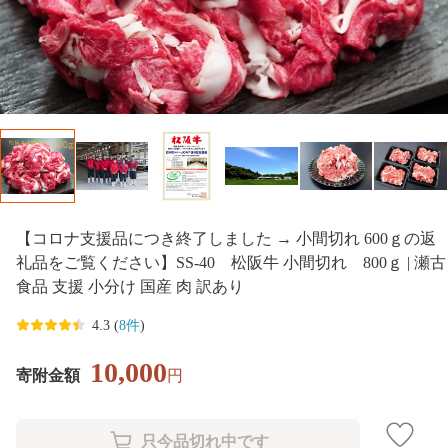
【コロナ支援品につき終了しました → 小間切れ 600ｇの返
礼品をご覧ください】SS-40 松阪牛 小間切れ 800ｇ | 瀬古
食品 支援 小分け 国産 肉 訳あり
4.3 (
8件
)
10,000
寄附金額
円