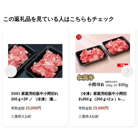
この返礼品を見ている人はこちらもチェック
SS01 家庭用松阪牛小間切れ
（冷凍）家庭用松阪牛小間切
200ｇ×3P ／ （冷凍） 瀬古
れ400ｇ（200ｇ×2ｐ）b-17
食品 バラ スネ 松阪肉 名産
1 ／ 瀬古食品 ふるさと納税
15,000円
15,000円
寄附金額
寄附金額
お取り寄せグルメ 三重県 大
牛肉 松阪肉 名産 ブランド 霜
台町
ふり本舗 三重県 大紀町
三重県大台町
三重県大紀町