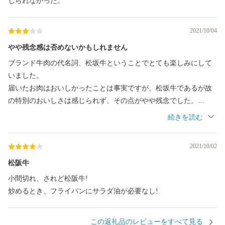
じられなかった。
2021/10/04
やや残念感は否めないかもしれません
ブランド牛肉の代名詞、松坂牛ということでとても楽しみにして
いました。
届いたお肉はおいしかったことは事実ですが、松坂牛であるが故
の特別のおいしさは感じられず、その点がやや残念でした。
松坂牛という大ブランドに期待しすぎたのかもしれません。ま
た、ステーキや焼肉用のお肉ではなく、切り落としだったので、
松坂牛のよさを感じられなかったのかもしれません。
2021/10/02
今度は、ステーキ等をお願いしようかと思います。
松阪牛
小間切れ、されど松阪牛!
炒めるとき、フライパンにサラダ油が必要なし!
この返礼品のレビューをすべて見る