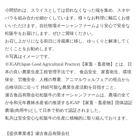
小間切れは、スライスとしては切れなくなった端を集め、スネや
バラを組み合わせ細かくしています。様々なお料理に幅広くお使
いいただけます。自社牧場オーシャンファームより安心で安全な
松阪牛をお届けします。ぜひご賞味ください。
お召し上がりになる前日に冷蔵庫に移し、ゆっくりと解凍してく
だくことをお勧めします。
※写真はイメージです。
※JGAP(Japan Good Agricultural Practice)【家畜・畜産物】とは、日
本の良い農業生産工程管理手法です。 食品安全、家畜衛生、環境
保全、労働安全、人権の尊重、アニマルウェルフェアの視点から
点検項目に沿って 持続可能な農業生産活動を目指すこと。
瀬古食品有限会社松阪牛の里オーシャンファームは、農場の全て
が令和元年農林水産省の推奨するJGAP 【家畜・畜産物】団体認証
農場(肉用牛)として日本で初めて認証されました。
私共は安全安心な松阪牛の生産に積極的に取り組んでおります。
【提供事業者】瀬古食品有限会社