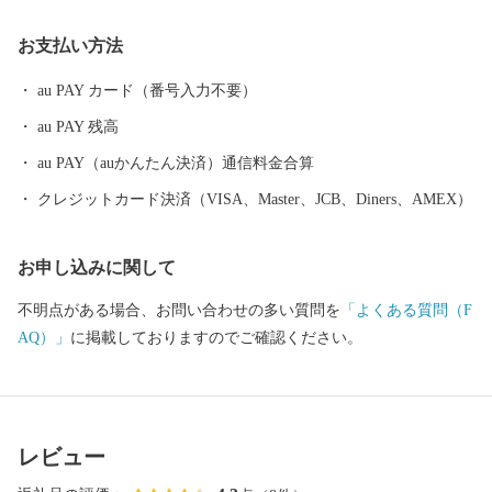
なお茶のいい香りに包まれます。 他にも、多気町でしか栽培出
お支払い方法
来ない特産の伊勢いもや、多気町発祥の前川次郎柿など、町の名
の由来のとおり、かねてから多くの産品が栽培されてきました。
au PAY カード（番号入力不要）
多気町の自慢は、これらの豊富な食材だけではありません。前
au PAY 残高
述の松阪牛肥育農家直営レストランや、伊勢いも料理専門店、あ
る全国紙で全国2位に輝いた農園レストラン、清流宮川の畔で絶景
au PAY（auかんたん決済）通信料金合算
を観ながら味わえる茅葺き日本料理などなど、魅力的な飲食店が
クレジットカード決済（VISA、Master、JCB、Diners、AMEX）
多数あります。 そして、何といっても全国的にも大変珍しい高
校生が運営するレストラン、その名も「高校生レストラン まごの
お申し込みに関して
店」があり、営業日は多くのお客様で賑わっています。 私たち
は、地域の産品を大切に、食の取り組みを進め、紡いできた農山
不明点がある場合、お問い合わせの多い質問を
「よくある質問（F
村の原風景と営みを大切にしながら、次世代への引き継いでいき
AQ）」
に掲載しておりますのでご確認ください。
たいと考えています。 あなたとつながる。明日につなげる。多
気町ふるさと納税。 気持ちあふれる、気が多いまち－多気町。
ぜひ、応援してください。
レビュー