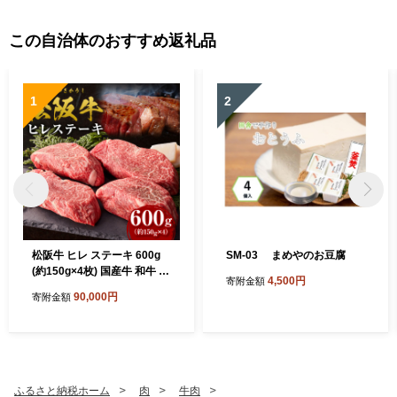
この自治体のおすすめ返礼品
1
2
松阪牛 ヒレ ステーキ 600g
SM-03 まめやのお豆腐
(約150g×4枚) 国産牛 和牛 ブ
4,500円
寄附金額
ランド牛 JGAP家畜・畜産物
90,000円
寄附金額
農場HACCP認証農場 牛肉
肉 高級 人気 おすすめ 神戸牛
近江牛 に並ぶ 日本三大和牛
松阪 松坂牛 松坂 ギフト箱入
りギフト 贈答 赤身 三重県 多
気町 SS-14
ふるさと納税ホーム
肉
牛肉