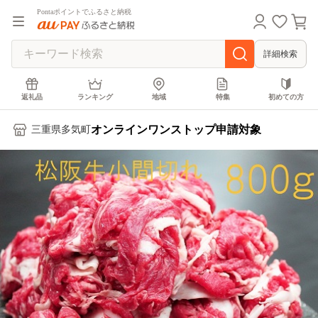
Pontaポイントでふるさと納税
詳細検索
返礼品
ランキング
地域
特集
初めての方
オンラインワンストップ申請対象
三重県多気町