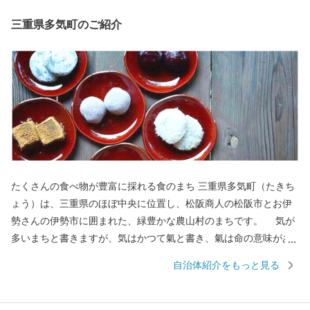
三重県多気町のご紹介
たくさんの食べ物が豊富に採れる食のまち 三重県多気町（たきち
ょう）は、三重県のほぼ中央に位置し、松阪商人の松阪市とお伊
勢さんの伊勢市に囲まれた、緑豊かな農山村のまちです。 気が
多いまちと書きますが、気はかつて氣と書き、氣は命の意味があ
ることから、多くの命を育む場所、命を支えるのは食であること
自治体紹介をもっと見る
から、たくさんの食べ物が採れる場所という意味があります。
世界のブランド松阪牛の全体の20％を肥育する一大産地であり、
さらに日本三大茶のひとつ伊勢茶の栽培も盛んで、春にはほのか