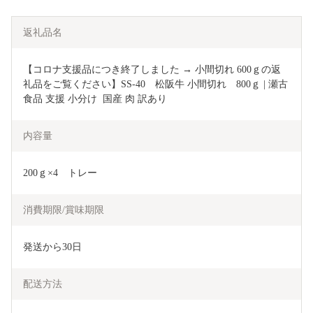
返礼品名
【コロナ支援品につき終了しました → 小間切れ 600ｇの返
礼品をご覧ください】SS-40　松阪牛 小間切れ　800ｇ | 瀬古
食品 支援 小分け  国産 肉 訳あり
内容量
200ｇ×4　トレー
消費期限/賞味期限
発送から30日
配送方法