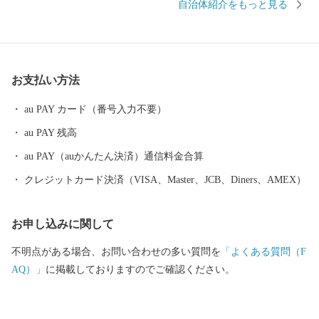
自治体紹介をもっと見る
の「サロマ湖100kmウルトラマラソン」、７月解禁の「北海しま
えび漁」頃から秋の「北見Ｆ１たまねぎなどの農産物」の収穫時
期まで、まちは活気にあふれています。 このたび、湧別町を応
援していただける皆様に、本町の魅力が詰まった特産品等をお礼
お支払い方法
の品としてご用意させていただきました。この出会いをきっかけ
に本町の魅力を知っていただき、足を運んでいただければ幸いで
au PAY カード（番号入力不要）
す。
au PAY 残高
au PAY（auかんたん決済）通信料金合算
クレジットカード決済（VISA、Master、JCB、Diners、AMEX）
お申し込みに関して
不明点がある場合、お問い合わせの多い質問を
「よくある質問（F
AQ）」
に掲載しておりますのでご確認ください。