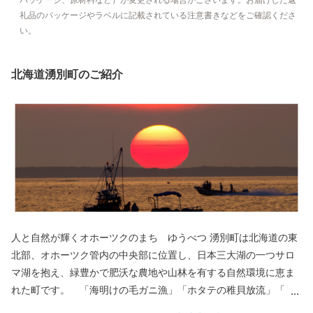
礼品のパッケージやラベルに記載されている注意書きなどをご確認くださ
い。
北海道湧別町のご紹介
人と自然が輝くオホーツクのまち ゆうべつ 湧別町は北海道の東
北部、オホーツク管内の中央部に位置し、日本三大湖の一つサロ
マ湖を抱え、緑豊かで肥沃な農地や山林を有する自然環境に恵ま
れた町です。 「海明けの毛ガニ漁」「ホタテの稚貝放流」「７
万㎡に広がる色鮮やかなチューリップ」で春の訪れを感じ、６月