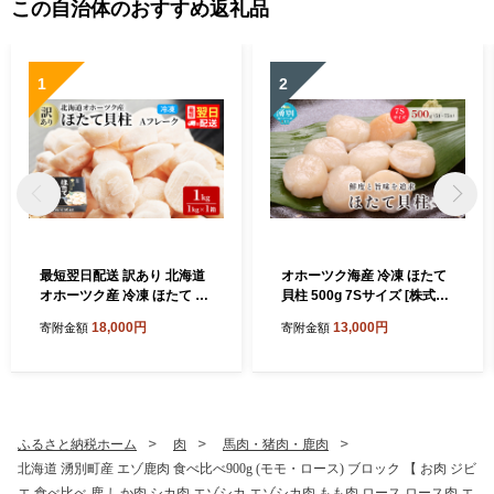
この自治体のおすすめ返礼品
1
2
最短翌日配送 訳あり 北海道
オホーツク海産 冷凍 ほたて
オホーツク産 冷凍 ほたて 貝
貝柱 500g 7Sサイズ [株式会
柱 1kg（1kg×1箱）ホタテ
社寺本商店]【 帆立 ホタテ 刺
18,000円
13,000円
寄附金額
寄附金額
ランキング 海鮮 刺身 冷凍ふ
身 玉冷 海鮮 魚介 魚貝類 生
るさと納税 帆立 ふるさと 規
食用 北海道 湧別町 サロマ湖
格外 ホタテ貝柱
】
ふるさと納税ホーム
肉
馬肉・猪肉・鹿肉
北海道 湧別町産 エゾ鹿肉 食べ比べ900g (モモ・ロース) ブロック 【 お肉 ジビ
エ 食べ比べ 鹿 しか肉 シカ肉 エゾシカ エゾシカ肉 もも肉 ロース ロース肉 エ