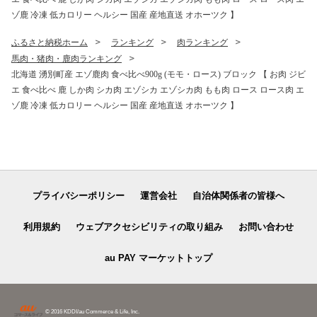
ゾ鹿 冷凍 低カロリー ヘルシー 国産 産地直送 オホーツク 】
ふるさと納税ホーム
ランキング
肉ランキング
馬肉・猪肉・鹿肉ランキング
北海道 湧別町産 エゾ鹿肉 食べ比べ900g (モモ・ロース) ブロック 【 お肉 ジビ
エ 食べ比べ 鹿 しか肉 シカ肉 エゾシカ エゾシカ肉 もも肉 ロース ロース肉 エ
ゾ鹿 冷凍 低カロリー ヘルシー 国産 産地直送 オホーツク 】
プライバシーポリシー
運営会社
自治体関係者の皆様へ
利用規約
ウェブアクセシビリティの取り組み
お問い合わせ
au PAY マーケットトップ
© 2016 KDDI/au Commerce & Life, Inc.