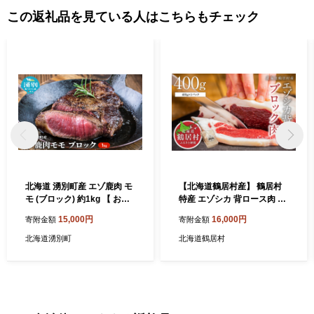
この返礼品を見ている人はこちらもチェック
北海道 湧別町産 エゾ鹿肉 モ
【北海道鶴居村産】 鶴居村
モ (ブロック) 約1kg 【 お肉
特産 エゾシカ 背ロース肉 ブ
ジビエ 鹿 しか肉 シカ肉 エゾ
ロック 400g×1パック 国産
15,000円
16,000円
寄附金額
寄附金額
シカ エゾシカ肉 もも肉 エゾ
北海道産 ジビエ 厳選 熟成 鹿
鹿 冷凍 低カロリー ヘルシー
肉 ヘルシー 低カロリー 焼肉
北海道湧別町
北海道鶴居村
国産 産地直送 オホーツク 】
BBQ バーベキュー ステーキ
ロースト 高たんぱく 低脂質
エゾ鹿 シカ肉 冷凍 ふるさと
納税