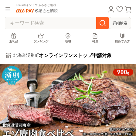
Pontaポイントでふるさと納税
詳細検索
返礼品
ランキング
地域
特集
初めての方
オンラインワンストップ申請対象
北海道湧別町