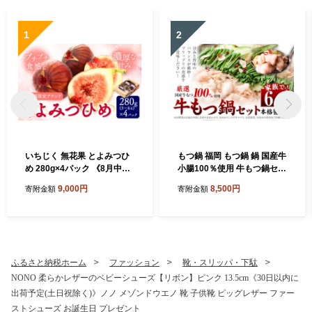
1
2
いちじく 無花果 とよみつひ
もつ鍋 福岡 もつ鍋 鍋 国産牛
め 280g×4パック 《8月中旬-
小腸100％使用 牛もつ鍋セッ
10月中旬頃出荷》福岡県 鞍
ト 6人前（2人前×3セット）
9,000円
8,500円
寄附金額
寄附金額
手町 福岡県産 いちじく フル
本格醤油味《30日以内に出
ーツ 果物
荷(土日祝除く)》牛もつ ちゃ
んぽん麺 唐辛子 ニンニク セ
ット 博多 国産 ヤマタカ醤油
鞍手町
ふるさと納税ホーム
ファッション
靴・スリッパ・下駄
NONO 柔らかレザーのベビーシューズ【リボン】ピンク 13.5cm《30日以内に
出荷予定(土日祝除く)》ノノ メゾンドウエノ 靴 子供靴 ピッグレザー ファー
ストシューズ お誕生日 プレゼント