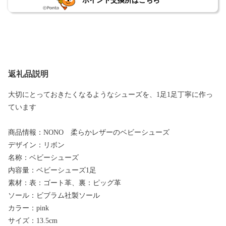
ポイント交換所はこちら
返礼品説明
大切にとっておきたくなるようなシューズを、1足1足丁寧に作っ
ています
商品情報：NONO 柔らかレザーのベビーシューズ
デザイン：リボン
名称：ベビーシューズ
内容量：ベビーシューズ1足
素材：表：ゴート革、裏：ピッグ革
ソール：ビブラム社製ソール
カラー：pink
サイズ：13.5cm