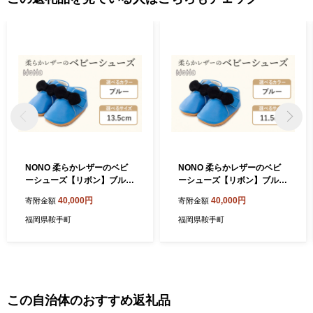
NONO 柔らかレザーのベビ
NONO 柔らかレザーのベビ
ーシューズ【リボン】ブルー
ーシューズ【リボン】ブルー
13.5cm《30日以内に出荷予
11.5cm《30日以内に出荷予
40,000円
40,000円
寄附金額
寄附金額
定(土日祝除く)》ノノ メゾン
定(土日祝除く)》ノノ メゾン
ドウエノ 靴 子供靴 ピッグレ
ドウエノ 靴 子供靴 ピッグレ
福岡県鞍手町
福岡県鞍手町
ザー ファーストシューズ お
ザー ファーストシューズ お
誕生日 プレゼント
誕生日 プレゼント
この自治体のおすすめ返礼品