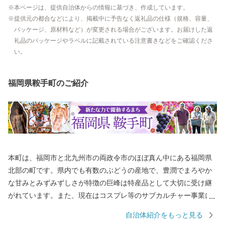
本ページは、提供自治体からの情報に基づき、作成しています。
提供元の都合などにより、掲載中に予告なく返礼品の仕様（規格、容量、
パッケージ、原材料など）が変更される場合がございます。お届けした返
礼品のパッケージやラベルに記載されている注意書きなどをご確認くださ
い。
福岡県鞍手町のご紹介
本町は、福岡市と北九州市の両政令市のほぼ真ん中にある福岡県
北部の町です。県内でも有数のぶどうの産地で、豊潤でまろやか
な甘みとみずみずしさが特徴の巨峰は特産品として大切に受け継
がれています。また、現在はコスプレ等のサブカルチャー事業に
取り組み、交流人口の拡大や子育て支援による移住・定住事業に
自治体紹介をもっと見る
も力を入れています。インターチェンジやＪＲ鞍手駅もあり、こ