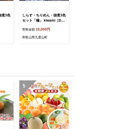
佃煮3色
しらす・ちりめん・佃煮3色
セット「極」 kiwami［DN1
3］
16,000円
寄附金額
和歌山県九度山町
5
6