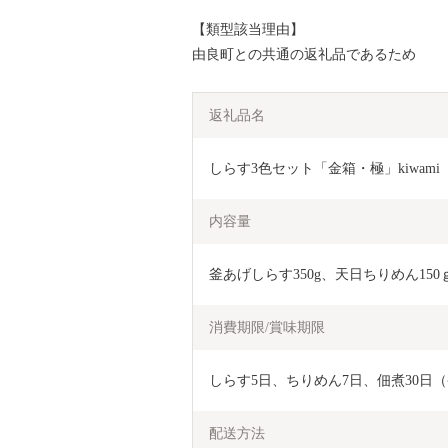
【類型該当理由】
由良町との共通の返礼品であるため
返礼品名
しらす3色セット「金箱・極」kiwami
内容量
釜あげしらす350g、天日ちりめん150ｇ
消費期限/賞味期限
しらす5日、ちりめん7日、佃煮30日
配送方法