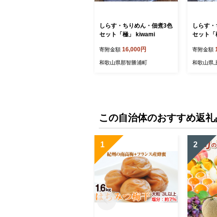
しらす・ちりめん・佃煮3色
しらす・
セット「極」 kiwami
セット「極
16,000円
寄附金額
寄附金額
和歌山県那智勝浦町
和歌山県
この自治体のおすすめ返礼
1
2