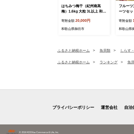
はちみつ梅干（紀州南高
フルーツ
梅）1.6kg 大粒 3L以上 和歌
ーツセッ
山県産
20,000円
寄附金額
寄附金額
和歌山県御坊市
和歌山県
ふるさと納税ホーム
魚貝類
しらす
ふるさと納税ホーム
ランキング
魚
プライバシーポリシー
運営会社
自治
© 2016 KDDI/au Commerce & Life, Inc.