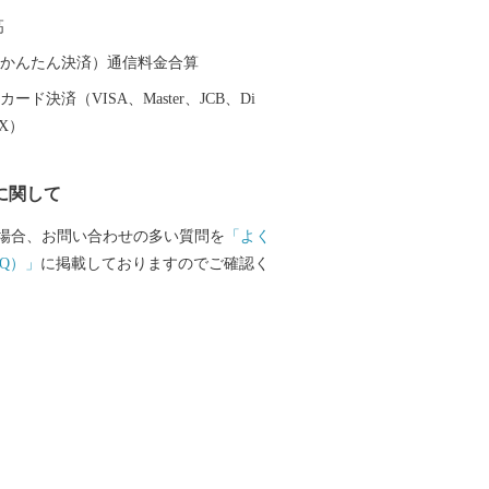
ばには広々とした日高川オートキャンプ
高
阪から約2時間、気軽にアウトドアが楽し
（auかんたん決済）通信料金合算
旧跡をはじめ、「御坊」の由来となった
ード決済（VISA、Master、JCB、Di
姫の伝説など、名所・旧跡や伝説が数多
EX）
づかいを体感できます。 頂いた寄付
ちの教育環境の整備、みんなが安心して
に関して
福祉の充実に活用いたします。 笑顔あ
ために皆様の応援をよろしくお願いしま
場合、お問い合わせの多い質問を
「よく
Q）」
に掲載しておりますのでご確認く