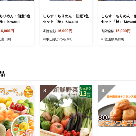
ちりめん・佃煮3色
しらす・ちりめん・佃煮3色
しらす・ちりめん・
」 kiwami
セット「極」 kiwami
セット「極」 kiwami
16,000円
16,000円
16,000円
寄附金額
寄附金額
上富田町
和歌山県かつらぎ町
和歌山県高野町
品
3
4