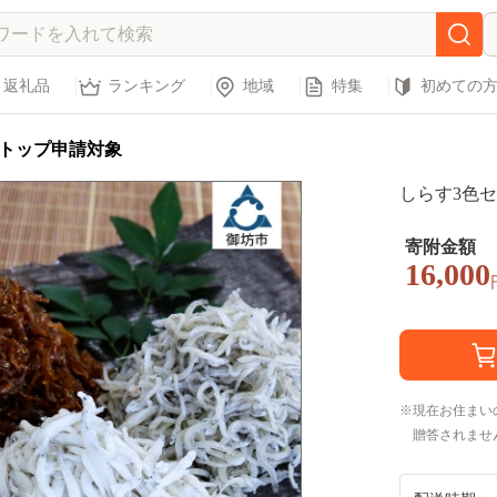
返礼品
ランキング
地域
特集
初めての
トップ申請対象
しらす3色セ
寄附金額
16,000
現在お住まい
贈答されませ