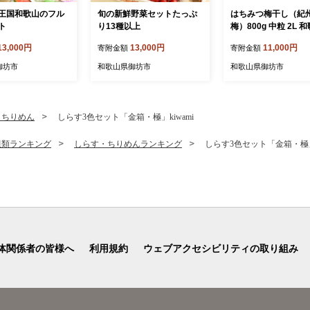
王国和歌山のフル
旬の新鮮野菜セットたっぷ
はちみつ梅干し（紀
ト
り13種以上
梅）800g 中粒 2L 
産
13,000円
13,000円
11,000円
寄附金額
寄附金額
御坊市
和歌山県御坊市
和歌山県御坊市
・ちりめん
しらす3色セット「金箱・極」kiwami
貝類ランキング
しらす・ちりめんランキング
しらす3色セット「金箱・極」k
体関係者の皆様へ
利用規約
ウェブアクセシビリティの取り組み