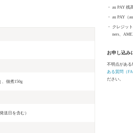
のインターそ
au PAY 残
場があり、大
めます。 【歴史とロマンが息づくまち】 熊野古道（紀
au PAY
伊路）にある
クレジットカ
寺内町、宮子
ners、AM
く残り、当時の息
金は、子供た
お申し込み
暮らせるための
ふれる御坊の
不明点がある
す。
ある質問（FA
ださい。
、佃煮150g
（発送日を含む）