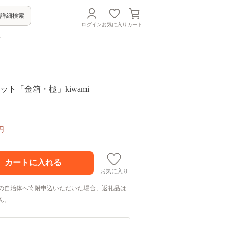
詳細検索
ログイン
お気に入り
カート
方
ット「金箱・極」kiwami
円
お気に入り
の自治体へ寄附申込いただいた場合、返礼品は
ん。