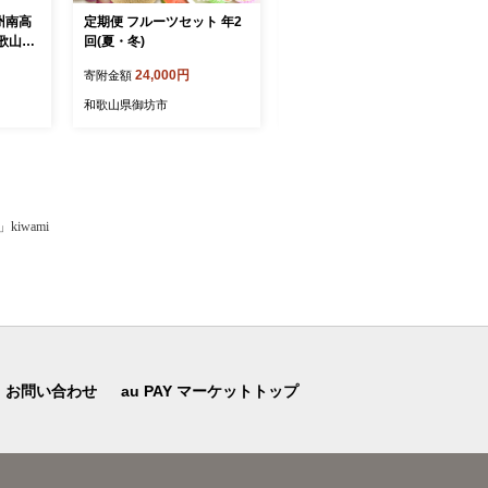
州南高
定期便 フルーツセット 年2
和歌山県天田の頑固みかん
和歌山県
回(夏・冬)
5kg （優～良混合） Lサイ
ズ
24,000円
10,000円
寄附金額
寄附金額
和歌山県御坊市
和歌山県御坊市
iwami
お問い合わせ
au PAY マーケットトップ