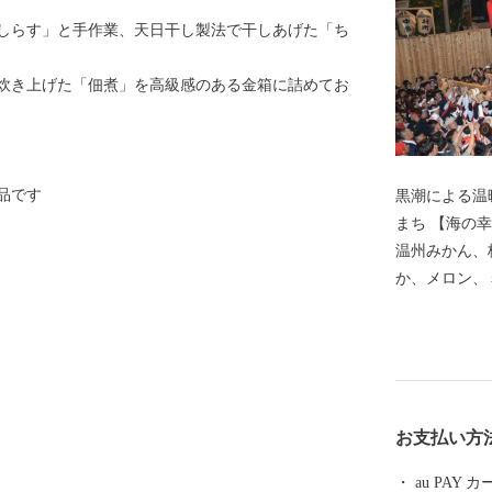
しらす」と手作業、天日干し製法で干しあげた「ち
炊き上げた「佃煮」を高級感のある金箱に詰めてお
品です
黒潮による温
まち 【海の幸、山の幸、大地の恵みに囲まれたまち】
温州みかん、
か、メロン、
折々の美味し
紀伊水道の豊
あわび、ナガ
【色とりどり
ーチスをはじ
お支払い方
知られています。 【自然あふれる豊かな
狩りやメロン
au PAY