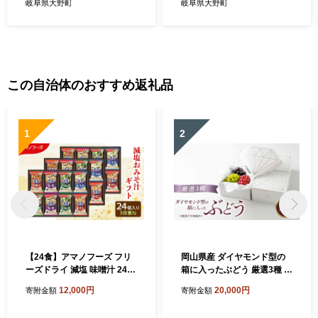
秋の味覚 柿 かき 富有 ふゆう
秋の味覚 柿 かき 富有 ふゆう
岐阜県大野町
岐阜県大野町
この自治体のおすすめ返礼品
1
2
【24食】アマノフーズ フリ
岡山県産 ダイヤモンド型の
ーズドライ 減塩 味噌汁 24食
箱に入ったぶどう 厳選3種 約
セット 300G 人気おみそ汁
1kg 葡萄 ブドウ 岡山県産 オ
12,000円
20,000円
寄附金額
寄附金額
詰め合わせ 送料無料【ふる
ーロラブラック マイハート
さと納税・里庄町】
ニューピオーネ クイーンニ