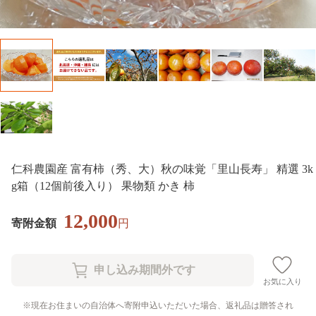
仁科農園産 富有柿（秀、大）秋の味覚「里山長寿」 精選 3k
g箱（12個前後入り） 果物類 かき 柿
12,000
寄附金額
円
お気に入り
現在お住まいの自治体へ寄附申込いただいた場合、返礼品は贈答され