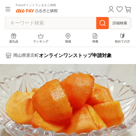
Pontaポイントでふるさと納税
詳細検索
返礼品
ランキング
地域
特集
初めての方
オンラインワンストップ申請対象
岡山県里庄町