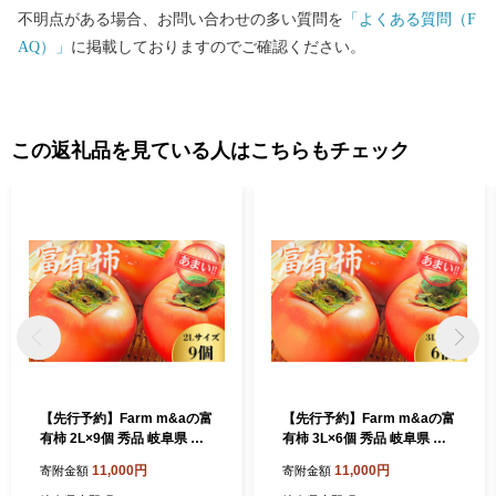
不明点がある場合、お問い合わせの多い質問を
「よくある質問（F
AQ）」
に掲載しておりますのでご確認ください。
この返礼品を見ている人はこちらもチェック
【先行予約】Farm m&aの富
【先行予約】Farm m&aの富
有柿 2L×9個 秀品 岐阜県 大
有柿 3L×6個 秀品 岐阜県 大
野町（2026年11月下旬～発
野町（2026年11月下旬～発
11,000円
11,000円
寄附金額
寄附金額
送）農家直送 果物 フルーツ
送）農家直送 果物 フルーツ