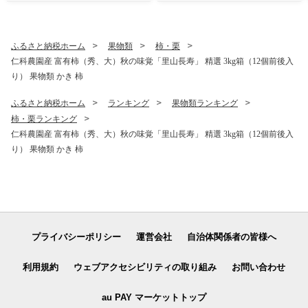
ーナ シャインマスカット 数
量限定
ふるさと納税ホーム
果物類
柿・栗
仁科農園産 富有柿（秀、大）秋の味覚「里山長寿」 精選 3kg箱（12個前後入
り） 果物類 かき 柿
ふるさと納税ホーム
ランキング
果物類ランキング
柿・栗ランキング
仁科農園産 富有柿（秀、大）秋の味覚「里山長寿」 精選 3kg箱（12個前後入
り） 果物類 かき 柿
プライバシーポリシー
運営会社
自治体関係者の皆様へ
利用規約
ウェブアクセシビリティの取り組み
お問い合わせ
au PAY マーケットトップ