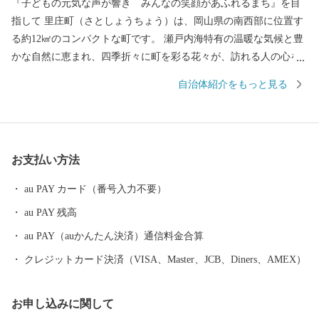
『子どもの元気な声が響き みんなの笑顔があふれるまち』を目
指して 里庄町（さとしょうちょう）は、岡山県の南西部に位置す
る約12㎢のコンパクトな町です。 瀬戸内海特有の温暖な気候と豊
かな自然に恵まれ、四季折々に町を彩る花々が、訪れる人の心を
和ませています。 中でも教育、文化の振興に積極的に取り組み、
自治体紹介をもっと見る
町内には図書館や文化ホールといった県下でも有数の施設が整っ
ています。 コンパクトな町だからこそできる魅力あるまちづくり
を続け、人口は過去３０年以上に渡って、１０，０００人台をキ
ープしています。 里庄町には、「子どもを産み育てやすい環
お支払い方法
境」、「身近できめ細かな行政サービス」、「年を重ねても健康
で快適に暮らせる」など子どもからお年寄りまで各世代の住みや
au PAY カード（番号入力不要）
すさがそろっています。
au PAY 残高
au PAY（auかんたん決済）通信料金合算
クレジットカード決済（VISA、Master、JCB、Diners、AMEX）
お申し込みに関して