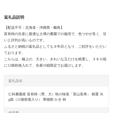
返礼品説明
【配送不可：北海道・沖縄県・離島】
富有柿の生産に最適な土壌の農園での栽培で、色つやが良く、甘
いと評判が高いものです。
ふるさと納税の返礼品としても９年目となり、ご好評をいただい
ております。
こちらは、極上の、大きい、きれいな玉だけを精選し、３キロ箱
に12個前後入れて、先着10箱限定でお届けします。
返礼品名
仁科農園産 富有柿（秀、大）秋の味覚「里山長寿」 精選 3k
g箱（12個前後入り） 果物類 かき 柿
内容量