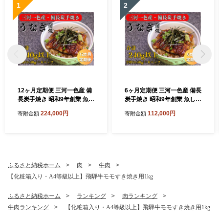
1
2
12ヶ月定期便 三河一色産 備
6ヶ月定期便 三河一色産 備長
長炭手焼き 昭和9年創業 魚し
炭手焼き 昭和9年創業 魚しげ
げのこだわりのうなぎ 蒲焼 2
のこだわりのうなぎ 蒲焼 2切
224,000円
112,000円
寄附金額
寄附金額
切れ×6パック
れ×6パック
ふるさと納税ホーム
肉
牛肉
【化粧箱入り・A4等級以上】飛騨牛モモすき焼き用1kg
ふるさと納税ホーム
ランキング
肉ランキング
牛肉ランキング
【化粧箱入り・A4等級以上】飛騨牛モモすき焼き用1kg