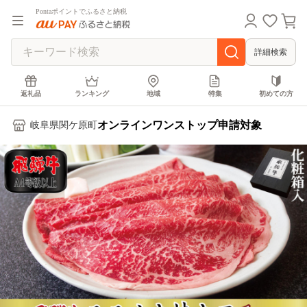
Pontaポイントでふるさと納税
詳細検索
返礼品
ランキング
地域
特集
初めての方
オンラインワンストップ申請対象
岐阜県関ケ原町