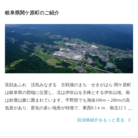
岐阜県関ケ原町のご紹介
笑顔あふれ 活気みなぎる 古戦場のまち せきがはら 関ケ原町
は岐阜県の西端に位置し、北は伊吹山を主峰とする伊吹山地、南
は鈴鹿山脈に囲まれています。平野部でも海抜100ｍ～200ｍの高
低差があり、変化の多い地形が特徴で、東西8.1ｋｍ、南北12.5ｋ
ｍの町です。中山道、北国街道、伊勢街道と、三つの街道が出合
自治体紹介をもっと見る
う東西の結節点であったこの地には、古くは日本武尊に縁の地で
あったり、壬申の乱の舞台となるなど、日本史に登場する重要人