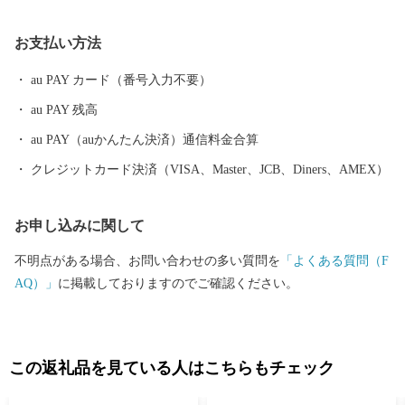
物たちの物語が多く残されています。壬申の乱の後に置かれた不
破関を境に、 「関東」「関西」の呼称が使われるようになったと
お支払い方法
も言われ、関ケ原には、言葉や食など様々な分野で東西文化が混
在する姿が見られます。 なかでも、当時の主だった戦国武将が相
au PAY カード（番号入力不要）
まみえた「関ケ原合戦」は、一人ひとりの武将の心の葛藤に得も
au PAY 残高
言われぬ物語があります。関ケ原はまさに「戦国（終焉）の聖
地」といえるでしょう。魅力あふれる関ケ原町の観光情報の発信
au PAY（auかんたん決済）通信料金合算
拠点としてJR関ケ原駅前に開館した「関ケ原駅前観光交流館（愛
クレジットカード決済（VISA、Master、JCB、Diners、AMEX）
称：いざ！関ケ原）」では、 おみやげショップや観光案内所があ
り、古戦場巡りの拠点としてご利用いただけます。
お申し込みに関して
不明点がある場合、お問い合わせの多い質問を
「よくある質問（F
AQ）」
に掲載しておりますのでご確認ください。
この返礼品を見ている人はこちらもチェック