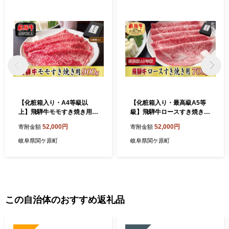
【化粧箱入り・A4等級以
【化粧箱入り・最高級A5等
上】飛騨牛モモすき焼き用9
級】飛騨牛ロースすき焼き用
00g
700g
52,000円
52,000円
寄附金額
寄附金額
岐阜県関ケ原町
岐阜県関ケ原町
この自治体のおすすめ返礼品