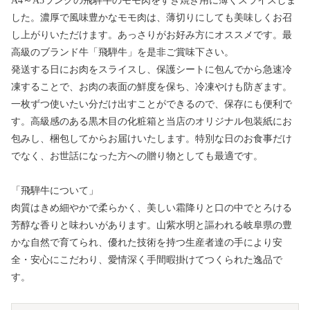
A4～A5ランクの飛騨牛のモモ肉をすき焼き用に薄くスライスしま
した。濃厚で風味豊かなモモ肉は、薄切りにしても美味しくお召
し上がりいただけます。あっさりがお好み方にオススメです。最
高級のブランド牛「飛騨牛」を是非ご賞味下さい。
発送する日にお肉をスライスし、保護シートに包んでから急速冷
凍することで、お肉の表面の鮮度を保ち、冷凍やけも防ぎます。
一枚ずつ使いたい分だけ出すことができるので、保存にも便利で
す。高級感のある黒木目の化粧箱と当店のオリジナル包装紙にお
包みし、梱包してからお届けいたします。特別な日のお食事だけ
でなく、お世話になった方への贈り物としても最適です。
「飛騨牛について」
肉質はきめ細やかで柔らかく、美しい霜降りと口の中でとろける
芳醇な香りと味わいがあります。山紫水明と謳われる岐阜県の豊
かな自然で育てられ、優れた技術を持つ生産者達の手により安
全・安心にこだわり、愛情深く手間暇掛けてつくられた逸品で
す。