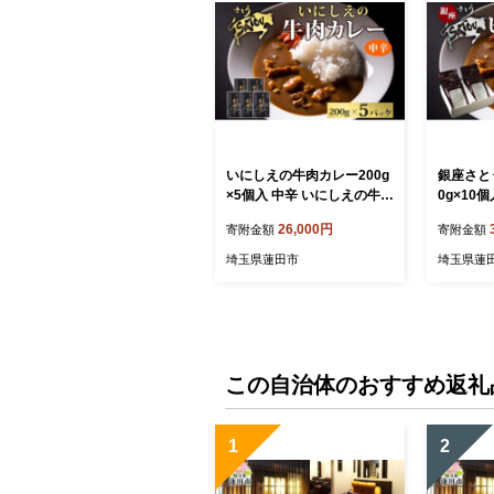
いにしえの牛肉カレー200g
銀座さと
×5個入 中辛 いにしえの牛肉
0g×10
国産 黒毛和牛 チャンピオン
牛 バラ肉
26,000円
寄附金額
寄附金額
牛 惣菜 レトルトカレー レ
オリジナ
トルト まろやか コク 肉の
スパイシー
埼玉県蓮田市
埼玉県蓮
甘み 旨み 濃厚 深み スパイ
わい 夕飯
ス 薫 香り ランチ 夕飯 時短
答品 簡単
ギフト 贈答品 自宅用 非常
蓄 防災 
食 長期保存 防災 備蓄
この自治体のおすすめ返礼
1
2