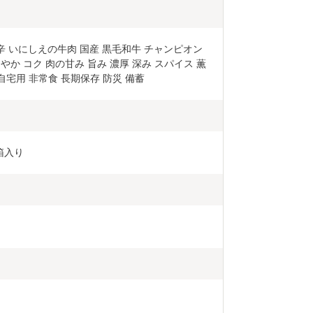
か コク 肉の甘み 旨み 濃厚 深み スパイス 薫 
自宅用 非常食 長期保存 防災 備蓄 
箱入り