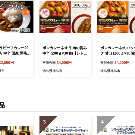
うビーフカレー20
ボンカレーネオ 牛肉の旨み
ボンカレーネオ バタ
個入 中辛 国産 黒毛和
中辛 (200ｇ×30個)【レトル
ク 甘口 (200ｇ×30
 モモ肉 牛肉 惣菜
トカレー レトルト カレー
ルトカレー レトルト
32,000円
34,000円
34,000円
寄附金額
寄附金額
ル レトルトカレー
非常食 保存食 長期保存 防
非常食 保存食 長期保
 薫り 豊か あじ
災食 備蓄食 災害用品 災害
災食 備蓄食 災害用品
田市
徳島県徳島市
徳島県徳島市
 ランチ ギフト 贈
用保存食 防災グッズ 防災用
用保存食 防災グッズ
調理 長期保存 備
品】
品】
非常食
品
3
4