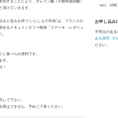
肥育することにより、オレイン酸（不飽和脂肪酸）
す。 いただ
ners、AM
と溶けていきます。
ててまいりま
をご用意しま
甘みと旨みを持つ"いにしえの牛肉"は、フランスの
お申し込み
す。
求めるドキュメンタリー映画「ステーキ・レボリュ
不明点がある
た。
ある質問（FA
ださい。
ぐに食べられ便利です。
ます。
め！
。
存して下さい。
）は出荷はできせん。予めご了承ください。