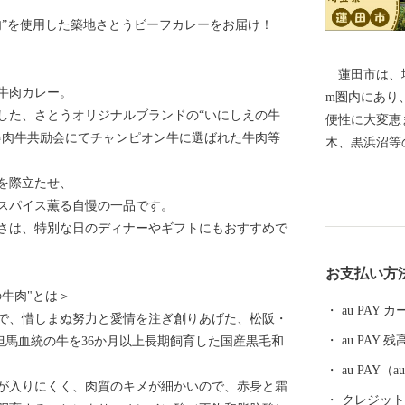
肉”を使用した築地さとうビーフカレーをお届け！
蓮田市は、埼
牛肉カレー。
m圏内にあり
）した、さとうオリジナルブランドの“いにしえの牛
便性に大変恵
会肉牛共励会にてチャンピオン牛に選ばれた牛肉等
木、黒浜沼等
文化遺産にも
を際立たせ、
目指し、産業
スパイス薫る自慢の一品です。
ども園や保育
さは、特別な日のディナーやギフトにもおすすめで
また、令和２
「プレックス
お支払い方
開発ビル内の
牛肉"とは＞
オープンしま
au PAY
で、惜しまぬ努力と愛情を注ぎ創りあげた、松阪・
ートインター
au PAY 残
但馬血統の牛を36か月以上長期飼育した国産黒毛和
商工連携によ
とした地域活
au PAY
が入りにくく、肉質のキメが細かいので、赤身と霜
に、地域特性
クレジットカ