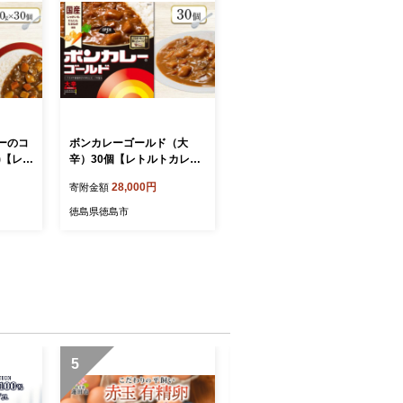
ーのコ
ボンカレーゴールド（大
個)【レト
辛）30個【レトルトカレー
 カレー
レトルト カレー 非常食 保
28,000円
寄附金額
存 防
存食 長期保存 防災食 備蓄
 災害
食 災害用品 災害用保存食
徳島県徳島市
 防災用
防災グッズ 防災用品】
5
6