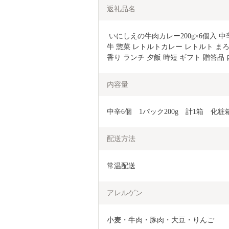
返礼品名
 いにしえの牛肉カレー200g×6個入 中辛 いにしえの牛肉 国産 黒毛和牛 チャンピオン
牛 惣菜 レトルトカレー レトルト まろや
香り ランチ 夕飯 時短 ギフト 贈答品 
内容量
中辛6個　1パック200g　計1箱　化粧
配送方法
常温配送
アレルゲン
小麦・牛肉・豚肉・大豆・りんご