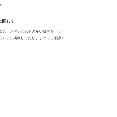
いた寄附金は、蓮田市の街づくりに役立
EX）
す。 蓮田市の魅力が詰まったお礼の品
したので、ご堪能いただきたいと存じま
に関して
場合、お問い合わせの多い質問を
「よく
Q）」
に掲載しておりますのでご確認く