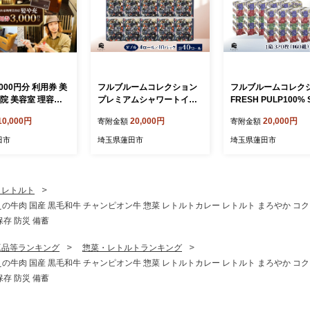
,000円分 利用券 美
フルブルームコレクション
フルブルームコレク
院 美容室 理容室
プレミアムシャワートイレ
FRESH PULP100% 
ハイブリットサロン
ット ダブル 4ロール 10パッ
ISSUE 50箱 5パック
10,000円
20,000円
20,000円
寄附金額
寄附金額
ラー パーマ ヘア
ク 計40ロール 日本製 保湿
ルプ 丈夫 やわらかい
 おしゃれ 隠れ家
エンボス加工 吸収 ふっくら
ッシュ ペーパー ふ
田市
埼玉県蓮田市
埼玉県蓮田市
ーム チケット 体験
丈夫 やわらかい トイレット
花柄 まとめ買い 備蓄
 送料無料 埼玉県
ペーパー まとめ買い 備蓄
品 常備品 消耗品 大
日用品 常備 消耗品 防災 送
災 花粉症 鼻炎 送料
料無料 河野製紙 蓮田市
野製紙 埼玉県 蓮田市
・レトルト
えの牛肉 国産 黒毛和牛 チャンピオン牛 惣菜 レトルトカレー レトルト まろやか コク 
保存 防災 備蓄
工品等ランキング
惣菜・レトルトランキング
えの牛肉 国産 黒毛和牛 チャンピオン牛 惣菜 レトルトカレー レトルト まろやか コク 
保存 防災 備蓄