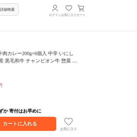
詳細検索
ログイン
お気に入り
カート
方
肉カレー200g×6個入 中辛 いにし
産 黒毛和牛 チャンピオン牛 惣菜 レ
 レトルト まろやか コク 肉の甘み
み スパイス 薫 香り ランチ 夕飯 時
贈答品 自宅用 非常食 長期保存 防災
円
わずか 寄付はお早めに
お気に入り