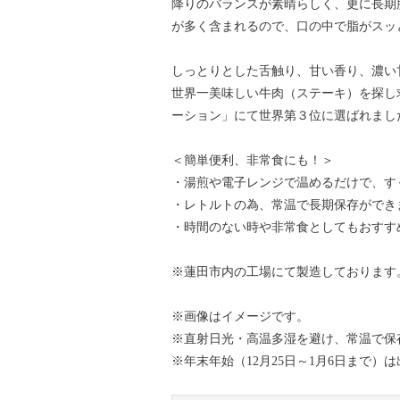
降りのバランスが素晴らしく、更に長期
が多く含まれるので、口の中で脂がスッ
しっとりとした舌触り、甘い香り、濃い
世界一美味しい牛肉（ステーキ）を探し
ーション」にて世界第３位に選ばれまし
＜簡単便利、非常食にも！＞
・湯煎や電子レンジで温めるだけで、す
・レトルトの為、常温で長期保存ができ
・時間のない時や非常食としてもおすす
※蓮田市内の工場にて製造しております
※画像はイメージです。
※直射日光・高温多湿を避け、常温で保
※年末年始（12月25日～1月6日まで