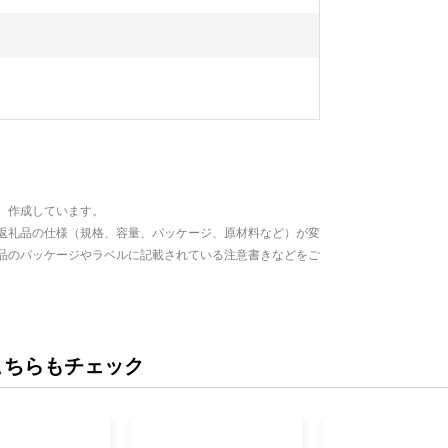
、作成しています。
返礼品の仕様（規格、容量、パッケージ、原材料など）が変
品のパッケージやラベルに記載されている注意書きなどをご
こちらもチェック