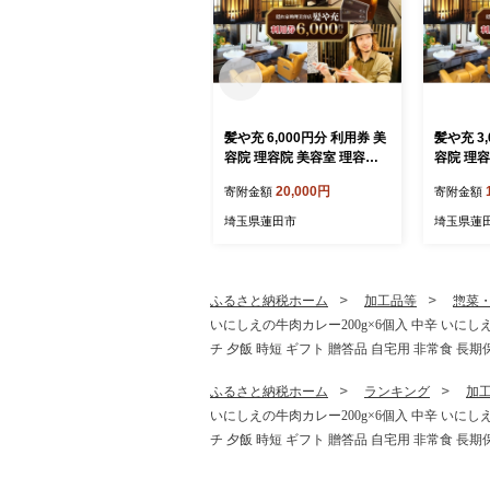
髪や充 6,000円分 利用券 美
髪や充 3
容院 理容院 美容室 理容室
容院 理容
サロン ハイブリットサロン
サロン 
20,000円
寄附金額
寄附金額
カット カラー パーマ ヘア
カット カ
スタイル おしゃれ 隠れ家
スタイル
埼玉県蓮田市
埼玉県蓮
アットホーム チケット 体験
アットホ
お買い物 送料無料 埼玉県
お買い物
蓮田市
蓮田市
ふるさと納税ホーム
加工品等
惣菜
いにしえの牛肉カレー200g×6個入 中辛 いにし
チ 夕飯 時短 ギフト 贈答品 自宅用 非常食 長期
ふるさと納税ホーム
ランキング
加
いにしえの牛肉カレー200g×6個入 中辛 いにし
チ 夕飯 時短 ギフト 贈答品 自宅用 非常食 長期