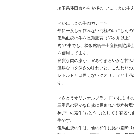
埼玉県蓮田市から究極の”いにしえの牛
＜いにしえの牛肉カレー＞
年に一度しか作れない究極のいにしえの
但馬血統の牛を長期肥育（36ヶ月以上
肉”の中でも、松阪銘柄牛生産振興協議
を使用してます。
良質な肉の脂が、旨みやまろやかな甘み
濃厚なコク深さの味わいと、こだわりの
レトルトとは思えないクオリティと上品
す。
＜さとうオリジナルブランド"いにしえの
三重県の豊かな自然に囲まれた契約牧場
神戸牛の素牛(もとうし)としても有名な
牛です。
但馬血統の牛は、他の和牛に比べ霜降り