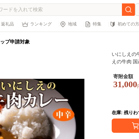
返礼品
ランキング
地域
特集
初めての
ップ申請対象
いにしえの牛
えの牛肉 国
トルトカレー
旨み 濃厚 深
寄附金額
31,000
短 ギフト 
備蓄
在庫: 残り