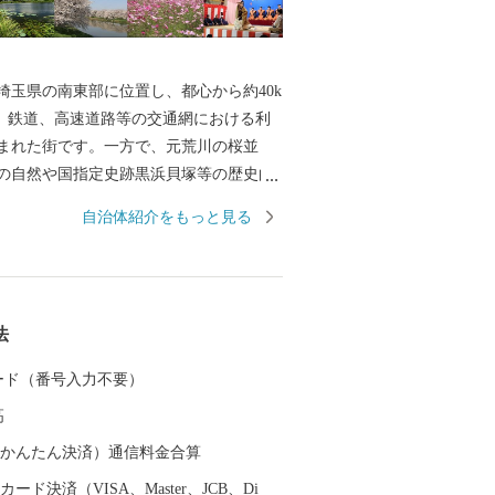
玉県の南東部に位置し、都心から約40k
、鉄道、高速道路等の交通網における利
まれた街です。一方で、元荒川の桜並
の自然や国指定史跡黒浜貝塚等の歴史的
恵まれています。 現在、更なる発展を
自治体紹介をもっと見る
団地の整備や民間活力を活用した認定こ
園の整備等を積極的に推進しています。
年１０月には蓮田駅西口再開発ビル
蓮田」が完成し、令和３年４月２日に再
法
行政窓口（蓮田駅西口行政センター）が
した。令和４年４月２４日には蓮田スマ
 カード（番号入力不要）
チェンジ(上り線)が開通しました。 農
高
る地元農産物や加工品の販売等をはじめ
性化を推進する施策に取り組むととも
（auかんたん決済）通信料金合算
を生かした基盤整備を検討していきま
ード決済（VISA、Master、JCB、Di