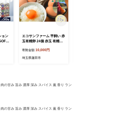
ション
エコサンファーム 平飼い 赤
エコサンファーム 平飼い 赤
SOFT T
玉有精卵 24個 赤玉 有精卵
玉有精卵 12個 赤玉 有精卵
×10 パ
こだわり 国産 鶏卵 鶏 発酵
こだわり 国産 鶏卵 鶏 発酵
10,000円
5,000円
寄附金額
寄附金額
 ティ
飼料 たまご かけご飯 料理
飼料 たまご かけご飯 料理
んわり
スイーツ お取り寄せ 産地直
スイーツ お取り寄せ 産地直
埼玉県蓮田市
埼玉県蓮田市
 日用
送 朝食 埼玉県 蓮田市
送 朝食 埼玉県 蓮田市
容量 防
無料 河
肉の甘み 旨み 濃厚 深み スパイス 薫 香り ラン
肉の甘み 旨み 濃厚 深み スパイス 薫 香り ラン