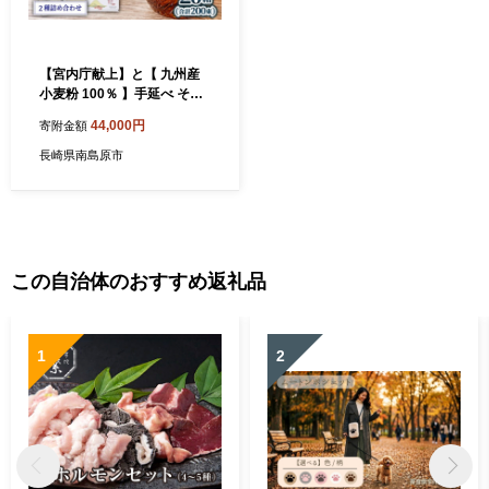
【宮内庁献上】と【 九州産
小麦粉 100％ 】手延べ そう
めん 2種 詰め合せ 20箱 / 素
44,000円
寄附金額
麺 島原そうめん 麺 / 南島原
市 / 川上製麺 [SCM012]
長崎県南島原市
この自治体のおすすめ返礼品
1
2