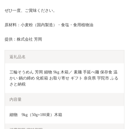
ぜひ一度、ご賞味ください。
原材料：小麦粉（国内製造）・食塩・食用植物油
提供：株式会社 芳岡
返礼品名
三輪そうめん 芳岡 細物 9kg 木箱／ 素麺 手延べ麺 保存食 温
かい 鍋の締め 化粧箱 お取り寄せ ギフト 奈良県 宇陀市 ふる
さと納税
内容量
細物　9kg（50g×180束）木箱