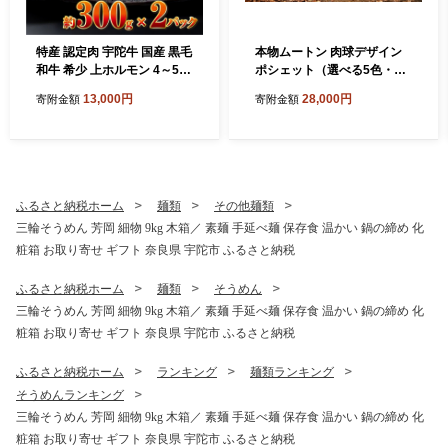
特産 認定肉 宇陀牛 国産 黒毛
本物ムートン 肉球デザイン
和牛 希少 上ホルモン 4～5種
ポシェット（選べる5色・内
約300g×2 / 宇陀 山繁 ふるさ
側3種類） ／西勝毛皮 ムート
13,000円
28,000円
寄附金額
寄附金額
と納税 牛肉 焼肉 レア 人気 B
ンバッグ ショルダーバッグ
BQ ランキング おすすめ グ
レディース 肉球 猫 犬 アニマ
ルメ 肉 返礼品 商品 送料無料
ル かわいい ミニバッグ スマ
ホポシェット おしゃれ 軽量
お出かけ 旅行 選べるカラー
日本製 奈良県 宇陀市 ふるさ
ふるさと納税ホーム
麺類
その他麺類
と納税
三輪そうめん 芳岡 細物 9kg 木箱／ 素麺 手延べ麺 保存食 温かい 鍋の締め 化
粧箱 お取り寄せ ギフト 奈良県 宇陀市 ふるさと納税
ふるさと納税ホーム
麺類
そうめん
三輪そうめん 芳岡 細物 9kg 木箱／ 素麺 手延べ麺 保存食 温かい 鍋の締め 化
粧箱 お取り寄せ ギフト 奈良県 宇陀市 ふるさと納税
ふるさと納税ホーム
ランキング
麺類ランキング
そうめんランキング
三輪そうめん 芳岡 細物 9kg 木箱／ 素麺 手延べ麺 保存食 温かい 鍋の締め 化
粧箱 お取り寄せ ギフト 奈良県 宇陀市 ふるさと納税