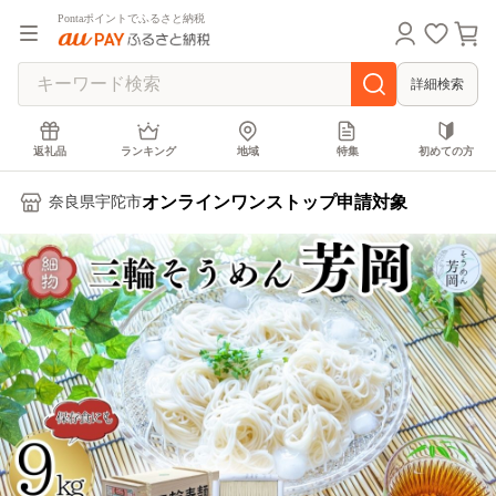
Pontaポイントでふるさと納税
詳細検索
返礼品
ランキング
地域
特集
初めての方
オンラインワンストップ申請対象
奈良県宇陀市