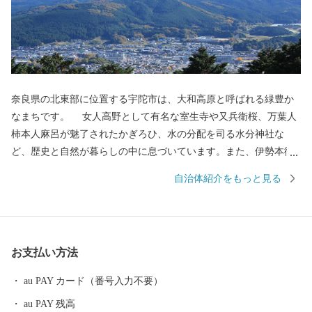
奈良県の北東部に位置する宇陀市は、大和高原と呼ばれる緑豊か
なまちです。 女人高野として有名な室生寺や又兵衛桜、万葉人
柿本人麻呂が魅了されたかぎろひ、水の分配を司る水分神社な
ど、歴史と自然が暮らしの中に息づいています。また、伊勢本街
道の宿場町として栄え、当時のにぎわいぶりを伝える街並みは、
自治体紹介をもっと見る
古の旅人の思いを今も伝えています。 平成18年1月の合併によ
って「宇陀市」となってからは、日々新たな歴史を刻んでいま
す。 その原動力となっている「宇陀力（うだぢから）」をより伸
びやかに、そしてたくましくするため、みなさまからのご支援を
お支払い方法
お願いします。
au PAY カード（番号入力不要）
au PAY 残高