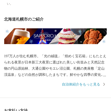
い。
北海道札幌市のご紹介
197万人が住む札幌市。「光の絨毯」「煌めく宝石箱」にもたとえ
られる夜景が日本新三大夜景に選ばれた美しい街並みと天然記念
物の円山原始林、大通公園やモエレ沼公園、札幌の奥座敷「定山
渓温泉」などの自然が調和したまちです。鮮やかな四季の変化と
ともに多くのイベントが開かれ、ビールをはじめ美味しいお酒と
自治体紹介をもっと見る
一緒に北海道各地から届いた新鮮な食材を使った料理を楽しむ豊
かな食文化が花開いております。
お支払い方法