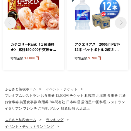
カテゴリーRank《１位獲得
アクエリアス 2000mlPET×
★》 累計150,000件突破★彡
12本 ペットボトル 2箱 2l ス
人気上昇中 ! 背ワタなし 特大
ポーツドリンク 清涼飲料水
12,000円
9,700円
寄附金額
寄附金額
むきえび 下処理不要 高評価
水分補給 カロリーひかえめ
5Lサイズ 1.7kg (解凍前) 850
ソフトドリンク ナトリウム
g×2袋 1700g 大型 エビ 5Lサ
糖分 浸透圧設計 アミノ酸 ク
イズ 冷凍 お弁当 おかず 使い
エン酸 札幌工場製造 熱中症
やすい お取り寄せ バナメイ
対策 北海道 札幌市
エビ 魚介類 海老 冷凍えび 北
ふるさと納税ホーム
イベント・チケット
海道 札幌市
プレミアムレストラン お食事券 15,000円 チケット 札幌市 北海道 食事券 共通
お食事券 共通食事券 利用券 2年間有効 日本料理 居酒屋 中国料理 レストラン
イタリアン フレンチ ご当地 グルメ 対象店舗 70店以上
ふるさと納税ホーム
ランキング
イベント・チケットランキング