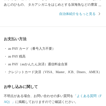
あじのひもの、 タカアシガニをはじめとする深海魚などの豊富な
海の幸。 そんな沼津市が、皆様のご厚意にお応えするために、 地
自治体紹介をもっと見る
元名産の品を数多く取り揃えました。 いただいたご寄附は、沼津
市の魅力向上や災害に強いまちづくり、 子育て世代の支援施策等
に活用させていただきます。 ぜひ、ご支援をお願いいたします。
お支払い方法
au PAY カード（番号入力不要）
au PAY 残高
au PAY（auかんたん決済）通信料金合算
クレジットカード決済（VISA、Master、JCB、Diners、AMEX）
お申し込みに関して
不明点がある場合、お問い合わせの多い質問を
「よくある質問（F
AQ）」
に掲載しておりますのでご確認ください。