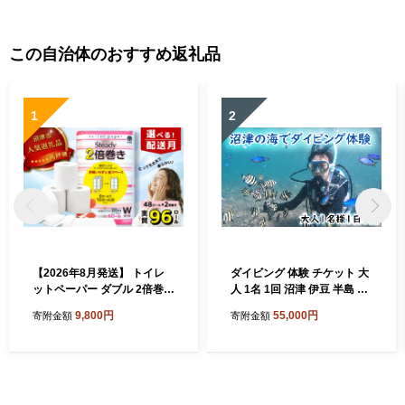
この自治体のおすすめ返礼品
1
2
【2026年8月発送】 トイレ
ダイビング 体験 チケット 大
ットペーパー ダブル 2倍巻き
人 1名 1回 沼津 伊豆 半島 ア
6ロール×8パック 計48ロー
クティビティ 遊び マリンス
9,800円
55,000円
寄附金額
寄附金額
ル 96ロール相当 無香料 備蓄
ポーツ マリンアクティビテ
防災 沼津 鶴見製紙 再生紙 や
ィ スキューバ ダイビング 海
わらか
大瀬崎 平沢 獅子浜 井田