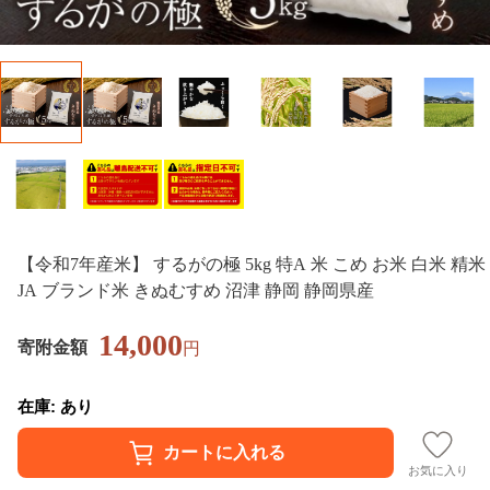
【令和7年産米】 するがの極 5kg 特A 米 こめ お米 白米 精米
JA ブランド米 きぬむすめ 沼津 静岡 静岡県産
14,000
寄附金額
円
在庫: あり
お気に入り