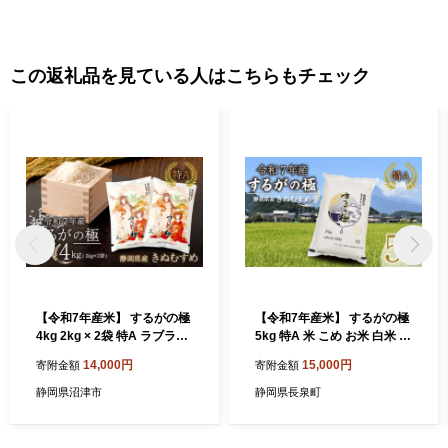
この返礼品を見ている人はこちらもチェック
【令和7年産米】 するがの極
【令和7年産米】 するがの極
4kg 2kg × 2袋 特A ラブライ
5kg 特A 米 こめ お米 白米 精
ブ！サンシャイン!! デザイン
米 ご飯 おにぎり 弁当 JA ブ
14,000円
15,000円
寄附金額
寄附金額
米 こめ お米 白米 精米 JA ブ
ランド米 きぬむすめ 長泉町
ランド米 きぬむすめ 沼津 静
静岡 静岡県産
静岡県沼津市
静岡県長泉町
岡 静岡県産