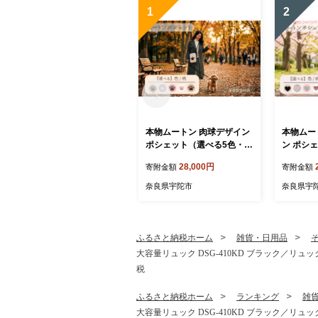
1
2
本物ムートン 肉球デザイン
本物ムー
ポシェット（選べる5色・内
ン ポシ
側3種類） ／西勝毛皮 ムー
色・内側
28,000円
寄附金額
寄附金額
トンバッグ ショルダーバッ
皮 ムー
グ レディース 肉球 猫 犬 ア
ーバッグ
奈良県宇陀市
奈良県宇
ニマル かわいい ミニバッグ
い ミニ
スマホポシェット おしゃれ
ット おし
軽量 お出かけ 旅行 選べる
け 旅行 
カラー 日本製 奈良県 宇陀
製 奈良県
ふるさと納税ホーム
雑貨・日用品
市 ふるさと納税
納税
大容量リュック DSG-410KD ブラック／リュ
税
ふるさと納税ホーム
ランキング
雑
大容量リュック DSG-410KD ブラック／リュ