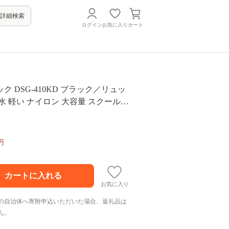
詳細検索
ログイン
お気に入り
カート
方
ク DSG-410KD ブラック／リュッ
水 軽い ナイロン 大容量 スクールバ
 中学生 大きめ ユニセックス レディ
 塾 通塾 防水 ふるさと納税
円
お気に入り
の自治体へ寄附申込いただいた場合、返礼品は
ん。