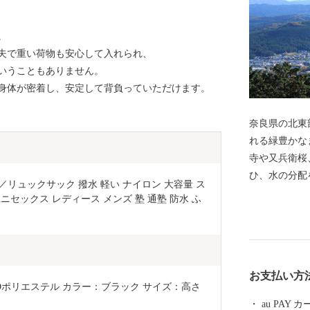
。
夫で重い荷物も安心して入れられ、
いうこともありません。
身体が密着し、安定して背負っていただけます。
奈良県の北東
れる緑豊かな
寺や又兵衛桜
ひ、水の分配
ック／リュックサック 撥水 軽い ナイロン 大容量 ス
しの中に息づ
ニセックス レディース メンズ 塾 通塾 防水 ふ
として栄え、
古の旅人の思
の合併によっ
な歴史を刻ん
お支払い方
陀力（うだぢ
Dポリエステル カラー：ブラック サイズ：高さ
ましくするた
au PAY