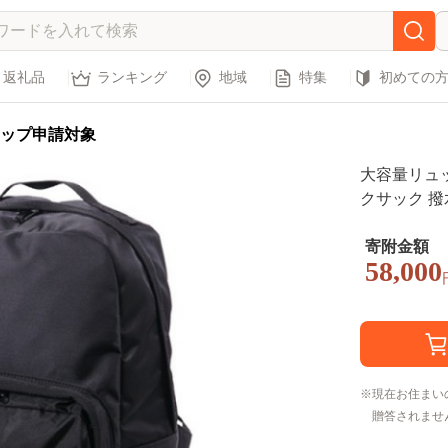
返礼品
ランキング
地域
特集
初めての
ップ申請対象
大容量リュッ
クサック 撥
ッグ 高校生
ース メンズ
寄附金額
58,000
現在お住まい
贈答されませ