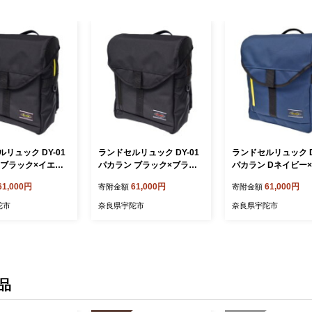
リュック DY-01
ランドセルリュック DY-01
ランドセルリュック D
 ブラック×イエロ
パカラン ブラック×ブラッ
パカラン Dネイビー
 塾バッグ キッズ
ク／通学 塾バッグ キッズ
ー／通学 塾バッグ 
61,000円
61,000円
61,000円
寄附金額
寄附金額
しゃれ 軽量 シン
小学生 おしゃれ 軽量 シン
小学生 おしゃれ 軽量
 軽い 通学 ランド
プル 防水 軽い 通学 ランド
プル 防水 軽い 通学
陀市
奈良県宇陀市
奈良県宇陀市
るさと納税
セル ふるさと納税
セル ふるさと納税
品