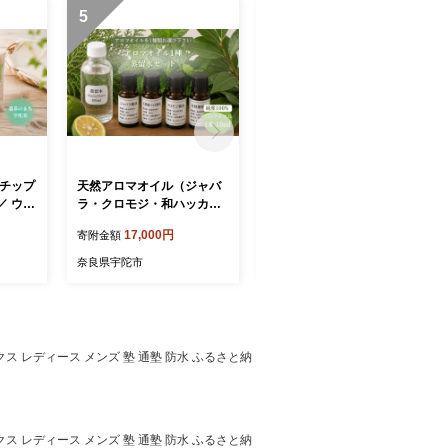
5
6
ドチップ
天然アロマオイル（ジャバ
天然アロマオイル（ローズ
／ ウェ
ラ・クロモジ・和ハッカ・
マリー・レモングラスから
無添加
月桂樹から選べる）＆蒸留
選べる）＆蒸留水セット（1
17,000円
15,000円
寄附金額
寄附金額
 木の
水セット（100％天然）／
00％天然）／天然100％ 無
森林浴
天然100％ 無添加 国産 精油
添加 国産 精油 奈良県宇陀
奈良県宇陀市
奈良県宇陀市
然素材
奈良県宇陀市 奈良県 宇陀市
市 奈良県 宇陀市 ウェルネ
市 ふ
ウェルネスフーズUDA ふる
スフーズUDA ふるさと納税
さと納税
クス レディース メンズ 塾 通塾 防水 ふるさと納
クス レディース メンズ 塾 通塾 防水 ふるさと納