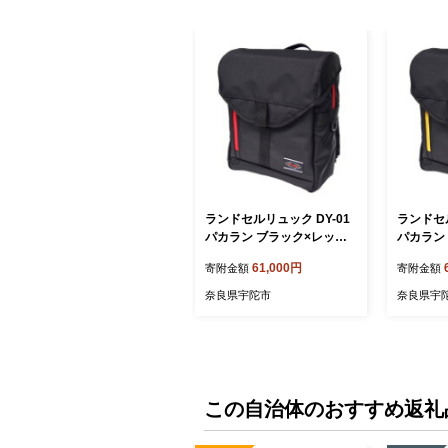
ランドセルリュック DY-01
ランドセル
パカラン ブラック×レッド
パカラン
／通学 塾バッグ キッズ 小
ー／通学
61,000円
寄附金額
寄附金額
学生 おしゃれ 軽量 シンプ
小学生 お
ル 防水 軽い 通学 ランドセ
プル 防水
奈良県宇陀市
奈良県宇
ル ふるさと納税
セル ふ
この自治体のおすすめ返礼