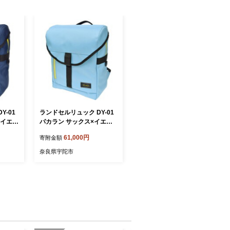
Y-01
ランドセルリュック DY-01
×イエロ
パカラン サックス×イエロ
キッズ
ー／通学 塾バッグ キッズ
61,000円
寄附金額
 シン
小学生 おしゃれ 軽量 シン
 ランド
プル 防水 軽い 通学 ランド
奈良県宇陀市
セル ふるさと納税