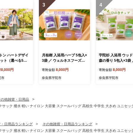
3
4
トン ハートデザイ
月桂樹 入浴用ハーブ 5包入×
宇陀杉 入浴用 ウッ
ェット（選べる5
3袋 ／ ウェルネスフーズUD
森の香り 5包入×3袋 
3種類） ／西勝毛
A ローリエ 天然ハーブ10
ルネスフーズ UDA 
28,000円
8,000円
8,000円
寄附金額
寄附金額
トンバッグ ショルダ
0％ 無添加 無農薬 バスアイ
無農薬 宇陀杉 天然木
 レディース かわい
テム リラックスタイム 天然
香り バスアイテム 
陀市
奈良県宇陀市
奈良県宇陀市
バッグ スマホポシェ
素材 国産素材 癒し 奈良県
リラックスタイム 天
ゃれ 軽量 お出か
宇陀市 ふるさと納税
国産木材 奈良県 宇陀
選べるカラー 日本
るさと納税
 宇陀市 ふるさと
その他雑貨・日用品
ックサック 撥水 軽い ナイロン 大容量 スクールバッグ 高校生 中学生 大きめ ユニセッ
貨・日用品ランキング
その他雑貨・日用品ランキング
ックサック 撥水 軽い ナイロン 大容量 スクールバッグ 高校生 中学生 大きめ ユニセッ