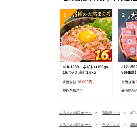
1
2
a10-1289 ネギトロ100g×
a12-15
16パック 合計1.6kg
8月発送
とろ セッ
10,000円
寄附金額
寄附金額
静岡県焼津市
静岡県焼
ふるさと納税ホーム
調味料・油
a1
ふるさと納税ホーム
ランキング
調