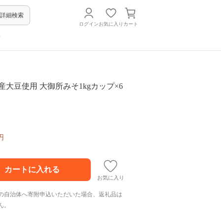
詳細検索
ログイン
お気に入り
カート
方
 国産大豆使用 大御所みそ1kgカップ×6
円
お気に入り
の自治体へ寄附申込いただいた場合、返礼品は
ん。