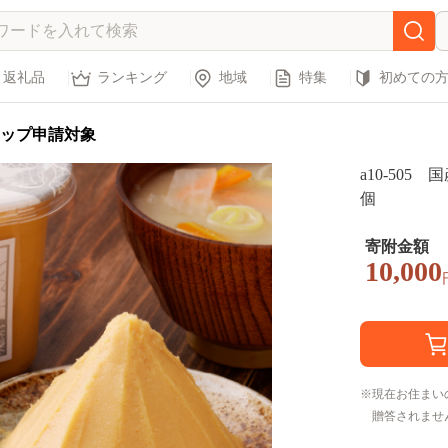
返礼品
ランキング
地域
特集
初めての
ップ申請対象
a10-505
個
寄附金額
10,000
現在お住まい
贈答されませ