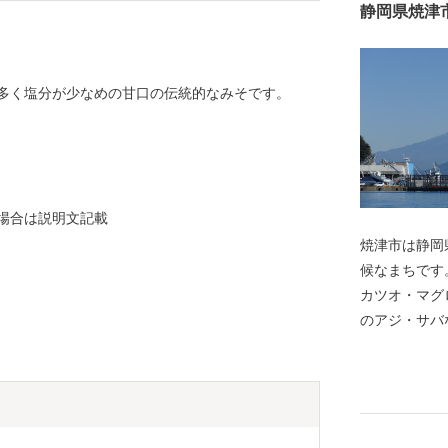
静岡県焼津
多く塩分が少なめの甘口の伝統的なみそです。
る場合は説明文記載
焼津市は静岡
候なまちです
カツオ・マグ
のアジ・サバ
た焼津漁港、
ラエビが水揚
め、焼津では
おり、カツオ
ています。ま