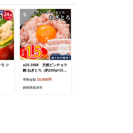
5
6
ぐろ ツ
a10-1088 天然ビンチョウ
a12-276 きはだまぐろ ツ
鮪 ねぎとろ（約100g×15
ナ缶 80g×24缶
袋）
10,000円
12,000円
寄附金額
寄附金額
静岡県焼津市
静岡県焼津市