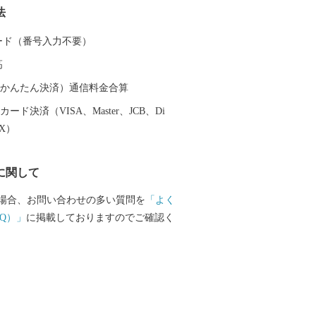
法
然条件に恵まれ、米やいちご、茶、みか
も豊富です。ぜひ、焼津市の特産品をお
 カード（番号入力不要）
い。
高
（auかんたん決済）通信料金合算
ード決済（VISA、Master、JCB、Di
EX）
に関して
場合、お問い合わせの多い質問を
「よく
Q）」
に掲載しておりますのでご確認く