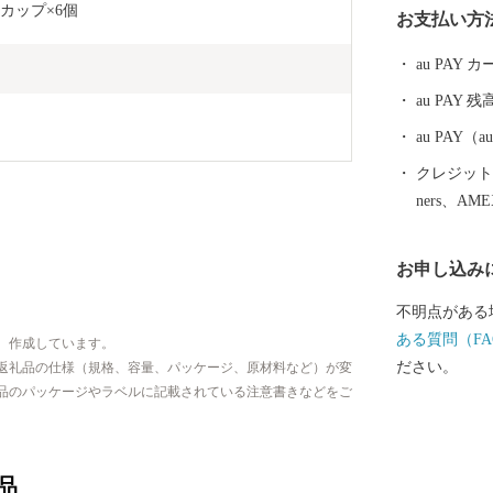
gカップ×6個
お支払い方
かな水など自
んなどの農業
au PAY
楽しみくださ
au PAY 残
au PAY
クレジットカ
ners、AM
お申し込み
不明点がある
ある質問（FA
、作成しています。
ださい。
返礼品の仕様（規格、容量、パッケージ、原材料など）が変
品のパッケージやラベルに記載されている注意書きなどをご
品