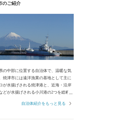
市のご紹介
県の中部に位置する自治体で、温暖な気
。焼津市には遠洋漁業の基地として主に
ロが水揚げされる焼津港と、近海・沿岸
などが水揚げされる小川港の2つを総称し
シラスや駿河湾でしか漁獲できないサク
自治体紹介をもっと見る
げされる大井川港があります。そのた
水産加工業も全国屈指の生産地となって
節など様々な種類の水産物を特産品とし
た、温暖な気候と大井川を水源とする豊