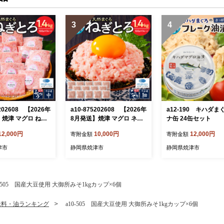
3
4
0202608 【2026年
a10-875202608 【2026年
a12-190 キハダま
】焼津 マグロ ねぎ
8月発送】焼津 マグロ ネギ
ナ缶 24缶セット
ト S4
トロ セット F4
12,000円
10,000円
12,000円
寄附金額
寄附金額
津市
静岡県焼津市
静岡県焼津市
0-505 国産大豆使用 大御所みそ1kgカップ×6個
味料・油ランキング
a10-505 国産大豆使用 大御所みそ1kgカップ×6個