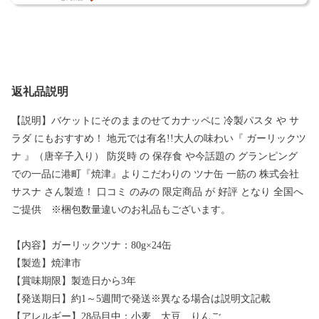
返礼品説明
【説明】バケットにそのままのせてカナッペに 冷製パスタ や サ
ラダ にもおすすめ！ 地元では有名!!大人の味わい『 ガーリックツ
ナ 』（唐辛子入り） 防災時 の 保存食 や今話題の グランピング
での一品に港町『焼津』よりこだわりの ツナ缶 一筋の 株式会社
サスナ さん製造！ 口コミ のみの 限定商品 が 好評 となり 全国へ
ご提供 ※梱包数量違いのお礼品もございます。
【内容】ガーリックツナ：80g×24缶
【製造】焼津市
【賞味期限】製造日から3年
【発送期日】約1～5週間で発送※異なる場合は説明文記載
【アレルギー】28品目中：小麦、大豆、りんご