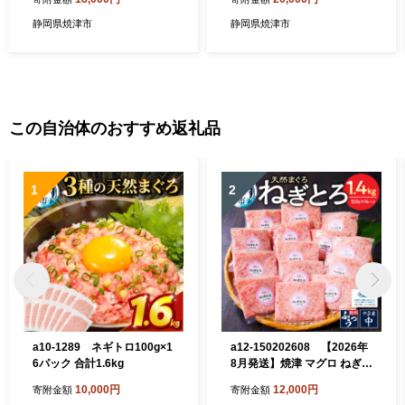
静岡県焼津市
静岡県焼津市
この自治体のおすすめ返礼品
1
2
a10-1289 ネギトロ100g×1
a12-150202608 【2026年
6パック 合計1.6kg
8月発送】焼津 マグロ ねぎと
ろ セット S4
10,000円
12,000円
寄附金額
寄附金額