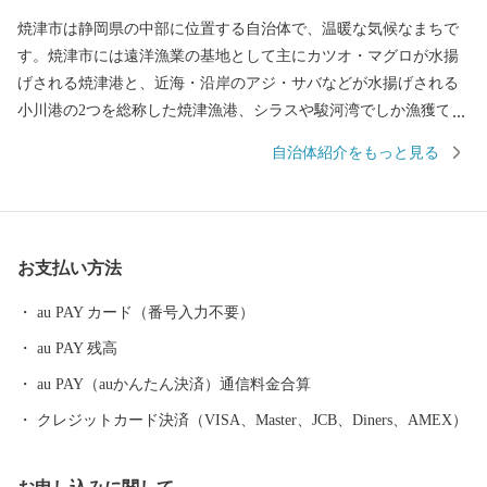
焼津市は静岡県の中部に位置する自治体で、温暖な気候なまちで
す。焼津市には遠洋漁業の基地として主にカツオ・マグロが水揚
げされる焼津港と、近海・沿岸のアジ・サバなどが水揚げされる
小川港の2つを総称した焼津漁港、シラスや駿河湾でしか漁獲でき
ないサクラエビが水揚げされる大井川港があります。そのため、
自治体紹介をもっと見る
焼津では水産加工業も全国屈指の生産地となっており、カツオ節
など様々な種類の水産物を特産品としています。また、温暖な気
候と大井川を水源とする豊かな水など自然条件に恵まれ、米やい
ちご、茶、みかんなどの農業も豊富です。ぜひ、焼津市の特産品
お支払い方法
をお楽しみください。
au PAY カード（番号入力不要）
au PAY 残高
au PAY（auかんたん決済）通信料金合算
クレジットカード決済（VISA、Master、JCB、Diners、AMEX）