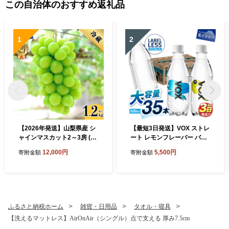
この自治体のおすすめ返礼品
1
2
【2026年発送】山梨県産 シ
【最短3日発送】VOX ストレ
ャインマスカット2～3房 (1.
ート レモンフレーバー バナ
2kg以上)
ジウム 強炭酸水 500ml 35本
12,000円
5,500円
寄附金額
寄附金額
【富士吉田市限定カートン】
ふるさと納税ホーム
雑貨・日用品
タオル・寝具
【洗えるマットレス】AirOnAir（シングル）点で支える 厚み7.5cm