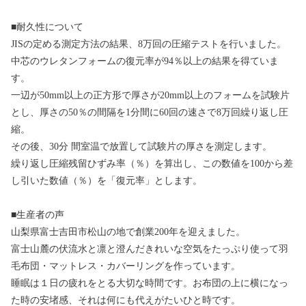
■耐久性について
JISの定める測定方法の結果、8万回の圧縮テストを行いました。
中芯のウレタンフォームの復元率が94％以上の結果を得ていま
す。
一辺が50mm以上の正方形で厚さが20mm以上のフォームを試験片
とし、厚さの50％の間隔を1分間に60回の速さで8万回繰り返し圧
縮。
その後、30分 間室温で放置して試験片の厚さを測定します。
繰り返し圧縮残留ひずみ率（％）を算出し、この数値を100から差
し引いた数値（％）を「復元率」とします。
■生産者の声
山梨県富士吉田市松山の地で創業200年を迎えました。
富士山麓の伏流水と凛と澄んだきれいな空気をたっぷり使って羽
毛布団・マットレス・カバーリングを作っています。
睡眠は１日の疲れをとる大切な時間です。お布団の上に横になっ
た時の安堵感、それは何にも代えがたいひと時です。