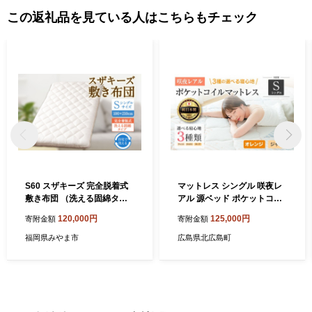
この返礼品を見ている人はこちらもチェック
S60 スザキーズ 完全脱着式
マットレス シングル 咲夜レ
敷き布団 （洗える固綿タイ
アル 源ベッド ポケットコイ
プ） シングルサイズ（100×
ル 6.7インチ 選べる3種の寝
120,000円
125,000円
寄附金額
寄附金額
210cm） 厚み約10cm 洗え
心地 圧縮梱包 両面仕様_CH
る布団 防ダニ 布団 敷布団 敷
041_108
福岡県みやま市
広島県北広島町
布団シングル