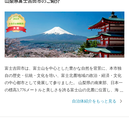
山梨県富士吉田市のご紹介
富士吉田市は、富士山を中心とした豊かな自然を背景に、本市独
自の歴史・伝統・文化を培い、富士北麓地域の政治・経済・文化
の中心都市として発展して参りました。 山梨県の南東部、日本一
の標高3,776メートルと美しさを誇る富士山の北麓に位置し、海抜
750メートルの市街地を形成する高原都市です。 古くから、富士
自治体紹介をもっと見る
山信仰の町として栄え、御師文化の面影が今も残されています。
また、明治以降、織物が近代産業として脚光を浴びて以来、政
治・経済・文化の面で富士北麓の中核都市としての役割を果たし
てきました。