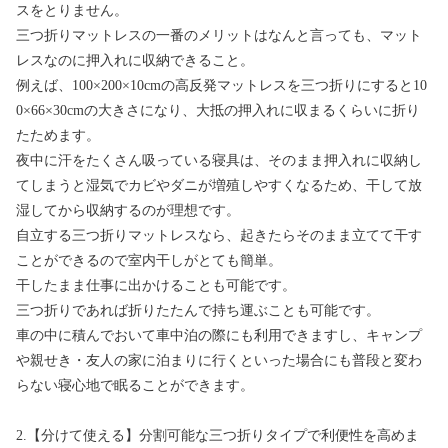
スをとりません。
三つ折りマットレスの一番のメリットはなんと言っても、マット
レスなのに押入れに収納できること。
例えば、100×200×10cmの高反発マットレスを三つ折りにすると10
0×66×30cmの大きさになり、大抵の押入れに収まるくらいに折り
たためます。
夜中に汗をたくさん吸っている寝具は、そのまま押入れに収納し
てしまうと湿気でカビやダニが増殖しやすくなるため、干して放
湿してから収納するのが理想です。
自立する三つ折りマットレスなら、起きたらそのまま立てて干す
ことができるので室内干しがとても簡単。
干したまま仕事に出かけることも可能です。
三つ折りであれば折りたたんで持ち運ぶことも可能です。
車の中に積んでおいて車中泊の際にも利用できますし、キャンプ
や親せき・友人の家に泊まりに行くといった場合にも普段と変わ
らない寝心地で眠ることができます。
2.【分けて使える】分割可能な三つ折りタイプで利便性を高めま