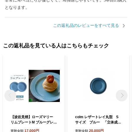
非常に耳へ当たりが優しくて、耳掃除しやすいです。3本目の購入
となります。
この返礼品のレビューをすべて見る
この返礼品を見ている人はこちらもチェック
【波佐見焼】ローズマリー
colm レザートレイ丸型 S
リムプレートM ブルーグレー
サイズ ブルー 「立体成型
2枚セット 食器 皿【翔芳
で作った本革製トレイ丸型」
17,000円
20,000円
寄附金額
寄附金額