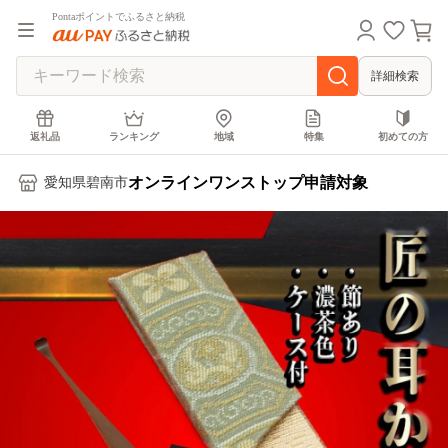
Pontaポイントでふるさと納税
詳細検索
返礼品
ランキング
地域
特集
初めての方
オンラインワンストップ申請対象
愛知県碧南市