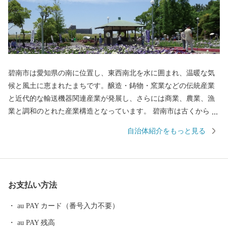
碧南市は愛知県の南に位置し、東西南北を水に囲まれ、温暖な気
候と風土に恵まれたまちです。醸造・鋳物・窯業などの伝統産業
と近代的な輸送機器関連産業が発展し、さらには商業、農業、漁
業と調和のとれた産業構造となっています。 碧南市は古くから
「醸造のまち」として栄え「日本最古の味淋」「白しょうゆ発祥
自治体紹介をもっと見る
の地」として有名です。そんな、醸造文化が生んだ特産品や、海
に面したまちならではの海産物、窯業の文化が生んだ工芸品など
をふるさと納税のお礼の品としてご用意し、全国の皆さんに碧南
市の魅力をお届けしています。 ふるさと納税でいただいたご縁を
お支払い方法
大切に、是非、碧南市にもお立ち寄りいただければと思います。
au PAY カード（番号入力不要）
au PAY 残高