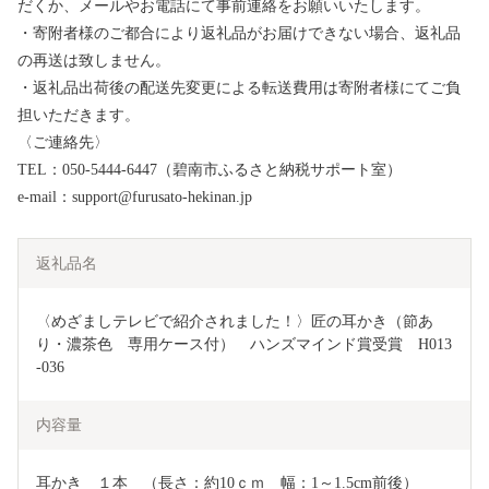
だくか、メールやお電話にて事前連絡をお願いいたします。
・寄附者様のご都合により返礼品がお届けできない場合、返礼品
の再送は致しません。
・返礼品出荷後の配送先変更による転送費用は寄附者様にてご負
担いただきます。
〈ご連絡先〉
TEL：050-5444-6447（碧南市ふるさと納税サポート室）
e-mail：support@furusato-hekinan.jp
返礼品名
〈めざましテレビで紹介されました！〉匠の耳かき（節あ
り・濃茶色　専用ケース付）　ハンズマインド賞受賞　H013
-036
内容量
耳かき　１本　（長さ：約10ｃｍ　幅：1～1.5cm前後）