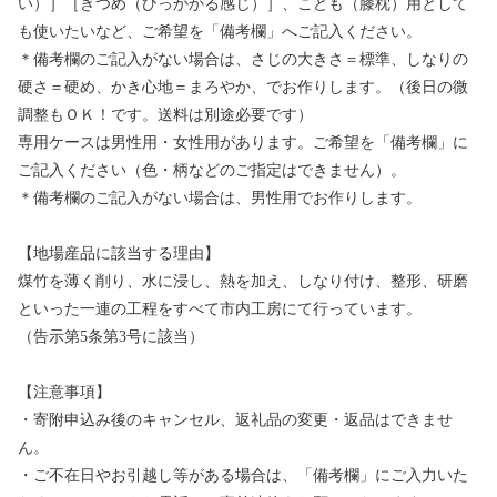
い）］［きつめ（ひっかかる感じ）］、こども（膝枕）用として
も使いたいなど、ご希望を「備考欄」へご記入ください。
＊備考欄のご記入がない場合は、さじの大きさ＝標準、しなりの
硬さ＝硬め、かき心地＝まろやか、でお作りします。（後日の微
調整もＯＫ！です。送料は別途必要です）
専用ケースは男性用・女性用があります。ご希望を「備考欄」に
ご記入ください（色・柄などのご指定はできません）。
＊備考欄のご記入がない場合は、男性用でお作りします。
【地場産品に該当する理由】
煤竹を薄く削り、水に浸し、熱を加え、しなり付け、整形、研磨
といった一連の工程をすべて市内工房にて行っています。
（告示第5条第3号に該当）
【注意事項】
・寄附申込み後のキャンセル、返礼品の変更・返品はできませ
ん。
・ご不在日やお引越し等がある場合は、「備考欄」にご入力いた