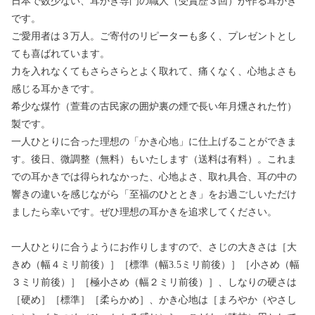
日本で数少ない、耳かき専門の職人（受賞歴３回）が作る耳かき
です。
ご愛用者は３万人。ご寄付のリピーターも多く、プレゼントとし
ても喜ばれています。
力を入れなくてもさらさらとよく取れて、痛くなく、心地よさも
感じる耳かきです。
希少な煤竹（萱葺の古民家の囲炉裏の煙で長い年月燻された竹）
製です。
一人ひとりに合った理想の「かき心地」に仕上げることができま
す。後日、微調整（無料）もいたします（送料は有料）。これま
での耳かきでは得られなかった、心地よさ、取れ具合、耳の中の
響きの違いを感じながら「至福のひととき」をお過ごしいただけ
ましたら幸いです。ぜひ理想の耳かきを追求してください。
一人ひとりに合うようにお作りしますので、さじの大きさは［大
きめ（幅４ミリ前後）］［標準（幅3.5ミリ前後）］［小さめ（幅
３ミリ前後）］［極小さめ（幅２ミリ前後）］、しなりの硬さは
［硬め］［標準］［柔らかめ］、かき心地は［まろやか（やさし