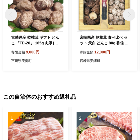
宮崎県産 乾椎茸 ギフト どん
宮崎県産 乾椎茸 食べ比べ セ
こ 「TD-20」 165g 肉厚 [岡
ット 天白 どんこ 80g 香信 4
田商店 宮崎県 美郷町 31ac0
0g 2種 合計120g 肉厚 [岡田
9,000円
12,000円
寄附金額
寄附金額
059] 乾燥 干し椎茸 干ししい
商店 宮崎県 美郷町 31ac004
たけ 国内産 九州産 宮崎県産
4] 干し椎茸 乾燥椎茸 干しし
宮崎県美郷町
宮崎県美郷町
ギフト 贈り物 贈答用 プレゼ
いたけ 国内産 九州産 宮崎県
ント 父の日 母の日 家庭用 送
産 ギフト プレゼント 父の日
料無料 厳選 煮つけ 煮物 煮付
母の日 贈り物 贈答用 化粧箱
け
専用箱 詰め合わせ 送料無料
煮付け ステーキ 煮物 出汁
この自治体のおすすめ返礼品
1
2