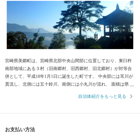
宮崎県美郷町は、宮崎県北部中央山間部に位置しており、東臼杵
南部地域にある３村（旧南郷村、旧西郷村、旧北郷村）が対等合
併として、平成18年1月1日に誕生した町です。 中央部には耳川が
貫流し、北側には五十鈴川、南側には小丸川が流れ、 面積は県土
の約6％の、44,884haであり、その約92％が山林という自然豊かな
自治体紹介をもっと見る
環境に恵まれています。 美郷町には数多くの観光地及びお祭り、
イベントがあり、1年を通してお子様から大人まで楽しめます。そ
して、自然豊かな環境が育んだ特産品は県内外で高い評価を受け
ています。 「感動のふるさと 美郷町」へぜひお越しください。
お支払い方法