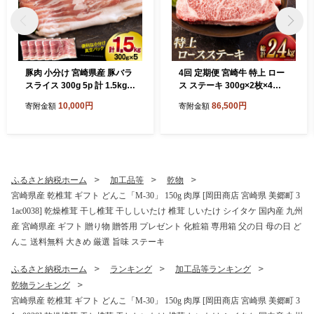
豚肉 小分け 宮崎県産 豚バラ
4回 定期便 宮崎牛 特上 ロー
スライス 300g 5p 計 1.5kg
ス ステーキ 300g×2枚×4回
[甲斐精肉店 宮崎県 美郷町 3
合計2.4kg 真空包装 [アグリ
10,000円
86,500円
寄附金額
寄附金額
1as0113] 肉 精肉 国産 国産
産業匠泰 宮崎県 美郷町 31be
豚肉 お肉 おにく 豚 ぶた バ
0055] 小分け A4等級以上 牛
ラ ばら ぶたにく ブタニク 個
肉 黒毛和牛 焼肉 BBQ バー
包装 冷凍 真空パック
ベキュー キャンプ サシ 霜降
り 贅沢 とろける 柔らかい や
わらかい ジューシー 丼 毎月
ふるさと納税ホーム
加工品等
乾物
届く 予約 ギフト プレゼント
宮崎県産 乾椎茸 ギフト どんこ「M-30」 150g 肉厚 [岡田商店 宮崎県 美郷町 3
1ac0038] 乾燥椎茸 干し椎茸 干ししいたけ 椎茸 しいたけ シイタケ 国内産 九州
産 宮崎県産 ギフト 贈り物 贈答用 プレゼント 化粧箱 専用箱 父の日 母の日 ど
んこ 送料無料 大きめ 厳選 旨味 ステーキ
ふるさと納税ホーム
ランキング
加工品等ランキング
乾物ランキング
宮崎県産 乾椎茸 ギフト どんこ「M-30」 150g 肉厚 [岡田商店 宮崎県 美郷町 3