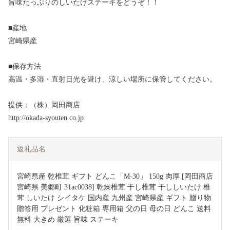
旨味たっぷりのしいたけステーキをどうぞ！！
■産地
宮崎県産
■保存方法
高温・多湿・直射日光を避け、涼しい場所に保管してください。
提供：（株）岡田商店
http://okada-syouten.co.jp
返礼品名
宮崎県産 乾椎茸 ギフト どんこ「M-30」 150g 肉厚 [岡田商店 
宮崎県 美郷町 31ac0038] 乾燥椎茸 干し椎茸 干ししいたけ 椎
茸 しいたけ シイタケ 国内産 九州産 宮崎県産 ギフト 贈り物 
贈答用 プレゼント 化粧箱 専用箱 父の日 母の日 どんこ 送料
無料 大きめ 厳選 旨味 ステーキ