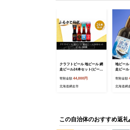
クラフトビール 地ビール 網
地ビール
走ビール24本セット(ビー
走ビール
ル・発泡酒) ABH065
ト(発泡酒
44,000円
寄附金額
寄附金額
北海道網走市
北海道網
この自治体のおすすめ返礼