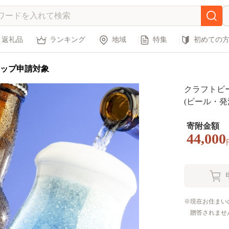
返礼品
ランキング
地域
特集
初めての
ップ申請対象
クラフトビー
(ビール・発
寄附金額
44,000
現在お住まい
贈答されませ