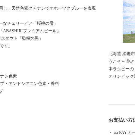
用し、天然色素クチナシでオホーツクブルーを表現
ーなチェリービア「桜桃の雫」
BASHIRIプレミアムビール」
なスタウト「監極の黒」
)です。
北海道 網走市 のご紹介 ～「
うこそ～ 氷と氷が擦れ合い、鳴き続ける流氷の帯。日
本ラクビーの
チナシ色素
オリンピック
ップ・アントシアニン色素・香料
の日常の風景。 太陽が四角く沈むところが見
プ
岬。世界三大
の恵みをもた
地の恵みも負
毛が風になび
お支払い方
道の原風景がそこにある。
ろしくお願い
au PAY