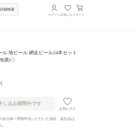
詳細検索
ログイン
お気に入り
カート
方
ル 地ビール 網走ビール24本セット
泡酒)◇
円
お気に入り
の自治体へ寄附申込いただいた場合、返礼品は
ん。