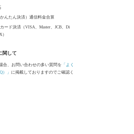
高
（auかんたん決済）通信料金合算
ード決済（VISA、Master、JCB、Di
EX）
に関して
場合、お問い合わせの多い質問を
「よく
Q）」
に掲載しておりますのでご確認く