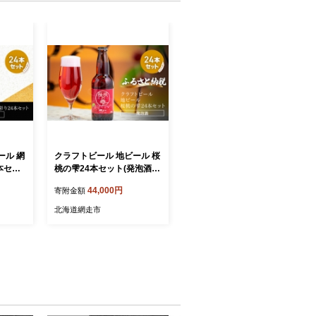
ール 網
クラフトビール 地ビール 桜
本セッ
桃の雫24本セット(発泡酒)
ABH067
44,000円
寄附金額
北海道網走市