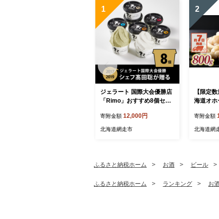
1
2
ジェラート 国際大会優勝店
【限定数
「Rimo」おすすめ8個セッ
海道オホ
ト ABA004
貝柱（カ
12,000円
寄附金額
寄附金額
小玉） 80
BR023
北海道網走市
北海道網
ふるさと納税ホーム
お酒
ビール
ふるさと納税ホーム
ランキング
お