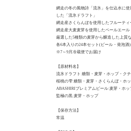
網走の冬の風物詩「流氷」を仕込水に使
した「流氷ドラフト」
網走産さくらんぼを使用したフルーティ
網走産大麦麦芽を使用したペールエール「A
厳選した5種類の麦芽から醸造した上質
各6本入りの24本セット(ビール・発泡酒
※7～9月冷蔵便でお届け
【原材料名】
流氷ドラフト:糖類・麦芽・ホップ・ク
桜桃の雫:糖類・麦芽・さくらんぼ・ホ
ABASHIRIプレミアムビール:麦芽・ホッ
監極の黒:麦芽・ホップ
【保存方法】
常温