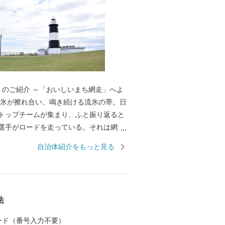
おいしいまち網走」へよ
トップチームが集まり、ふと振り返ると
選手がロードを走っている。それは網走
える能取
自治体紹介をもっと見る
漁場を抱えるオホーツク海は、豊かな海
らしてくれる。何でも「おいしい」。大
けていない。網走の秋の風景は、大麦の
き、豊穣の大地を約束してくれる。北海
法
 「おいしいまち網走」をよ
します。
 カード（番号入力不要）