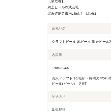
【製造者】
網走ビール株式会社
北海道網走市南2条西4丁目1番2
返礼品名
クラフトビール 地ビール 網走ビール2
内容量
330ml×24本
流氷ドラフト(発泡酒)・桜桃の雫(発泡酒
ビール(ビール)　各6本
配送方法
常温配送