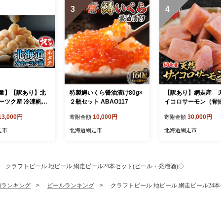
3
4
量】【訳あり】北
特製鱒いくら醤油漬け80g×
【訳あり】網走産 
ーツク産 冷凍帆立
２瓶セット ABAO117
イコロサーモン（骨
ット不要で便利な
kg ABBI012
13,000円
10,000円
30,000円
寄附金額
寄附金額
0g（400g×2） A
走市
北海道網走市
北海道網走市
クラフトビール 地ビール 網走ビール24本セット(ビール・発泡酒)◇
酒ランキング
ビールランキング
クラフトビール 地ビール 網走ビール24本