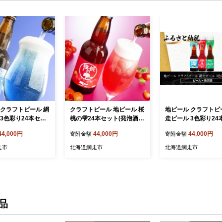
 クラフトビール 網
クラフトビール 地ビール 桜
地ビール クラフトビ
 3色彩り24本セッ
桃の雫24本セット(発泡酒)
走ビール 3色彩り24
)◇
◇
ト(発泡酒) ABH066
44,000円
44,000円
44,000円
寄附金額
寄附金額
走市
北海道網走市
北海道網走市
品