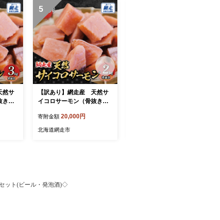
5
6
天然サ
【訳あり】網走産 天然サ
北海道オホーツク海産帆立
抜き）3
イコロサーモン（骨抜き）2
（500g × 4P） ABN023
kg ABBI011
20,000円
40,000円
寄附金額
寄附金額
北海道網走市
北海道網走市
セット(ビール・発泡酒)◇