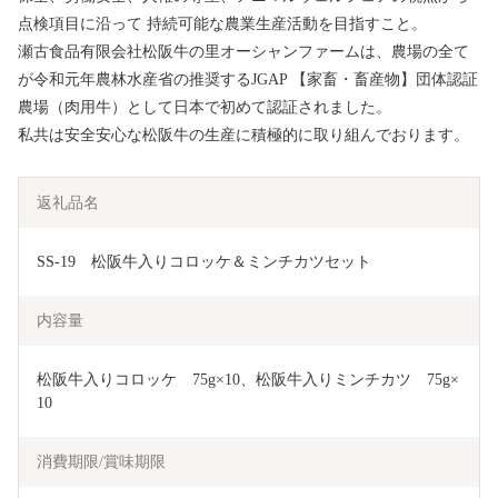
点検項目に沿って 持続可能な農業生産活動を目指すこと。
瀬古食品有限会社松阪牛の里オーシャンファームは、農場の全て
が令和元年農林水産省の推奨するJGAP 【家畜・畜産物】団体認証
農場（肉用牛）として日本で初めて認証されました。
私共は安全安心な松阪牛の生産に積極的に取り組んでおります。
返礼品名
SS-19　松阪牛入りコロッケ＆ミンチカツセット
内容量
松阪牛入りコロッケ　75g×10、松阪牛入りミンチカツ　75g×
10
消費期限/賞味期限