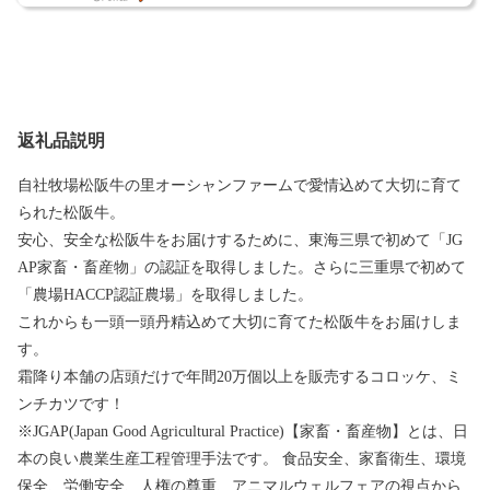
返礼品説明
自社牧場松阪牛の里オーシャンファームで愛情込めて大切に育て
られた松阪牛。
安心、安全な松阪牛をお届けするために、東海三県で初めて「JG
AP家畜・畜産物」の認証を取得しました。さらに三重県で初めて
「農場HACCP認証農場」を取得しました。
これからも一頭一頭丹精込めて大切に育てた松阪牛をお届けしま
す。
霜降り本舗の店頭だけで年間20万個以上を販売するコロッケ、ミ
ンチカツです！
※JGAP(Japan Good Agricultural Practice)【家畜・畜産物】とは、日
本の良い農業生産工程管理手法です。 食品安全、家畜衛生、環境
保全、労働安全、人権の尊重、アニマルウェルフェアの視点から