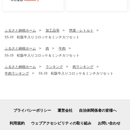
農場HACCP認証農場 牛肉
肉 高級 人気 おすすめ 神戸牛
近江牛 に並ぶ 日本三大和牛
松阪 松坂牛 松坂 ギフト箱入
りギフト 贈答 赤身 三重県 多
気町 SS-14
ふるさと納税ホーム
加工品等
惣菜・レトルト
SS-19 松阪牛入りコロッケ＆ミンチカツセット
ふるさと納税ホーム
肉
牛肉
SS-19 松阪牛入りコロッケ＆ミンチカツセット
ふるさと納税ホーム
ランキング
肉ランキング
牛肉ランキング
SS-19 松阪牛入りコロッケ＆ミンチカツセット
プライバシーポリシー
運営会社
自治体関係者の皆様へ
利用規約
ウェブアクセシビリティの取り組み
お問い合わせ