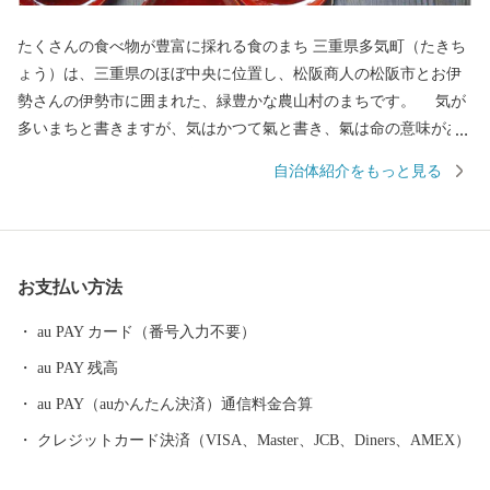
たくさんの食べ物が豊富に採れる食のまち 三重県多気町（たきち
ょう）は、三重県のほぼ中央に位置し、松阪商人の松阪市とお伊
勢さんの伊勢市に囲まれた、緑豊かな農山村のまちです。 気が
多いまちと書きますが、気はかつて氣と書き、氣は命の意味があ
ることから、多くの命を育む場所、命を支えるのは食であること
自治体紹介をもっと見る
から、たくさんの食べ物が採れる場所という意味があります。
世界のブランド松阪牛の全体の20％を肥育する一大産地であり、
さらに日本三大茶のひとつ伊勢茶の栽培も盛んで、春にはほのか
なお茶のいい香りに包まれます。 他にも、多気町でしか栽培出
お支払い方法
来ない特産の伊勢いもや、多気町発祥の前川次郎柿など、町の名
の由来のとおり、かねてから多くの産品が栽培されてきました。
au PAY カード（番号入力不要）
多気町の自慢は、これらの豊富な食材だけではありません。前
au PAY 残高
述の松阪牛肥育農家直営レストランや、伊勢いも料理専門店、あ
る全国紙で全国2位に輝いた農園レストラン、清流宮川の畔で絶景
au PAY（auかんたん決済）通信料金合算
を観ながら味わえる茅葺き日本料理などなど、魅力的な飲食店が
クレジットカード決済（VISA、Master、JCB、Diners、AMEX）
多数あります。 そして、何といっても全国的にも大変珍しい高
校生が運営するレストラン、その名も「高校生レストラン まごの