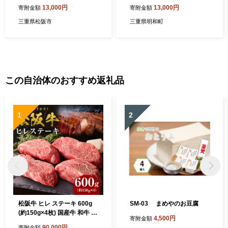
ブランド牛 高級 和牛 国産牛
ブランド牛 高級 国産 霜降り
13,000円
13,000円
寄附金額
寄附金額
松阪牛 松坂牛 コロッケ 松阪
冷凍 ふるさと 人気 コロッケ
牛コロッケ ミンチカツ メン
メンチカツ 揚げ物 総菜 簡単
三重県松阪市
三重県明和町
チカツ 牛肉ミンチカツ 冷凍
時短 揚げるだけ お弁当 弁当
自宅用 贈答 ギフト コロッケ
SS121
ミンチカツ 牛肉 松阪牛 人気
おすすめ 三重県 松阪市) 【0
00098】
この自治体のおすすめ返礼品
1
2
松阪牛 ヒレ ステーキ 600g
SM-03 まめやのお豆腐
(約150g×4枚) 国産牛 和牛 ブ
4,500円
寄附金額
ランド牛 JGAP家畜・畜産物
90,000円
寄附金額