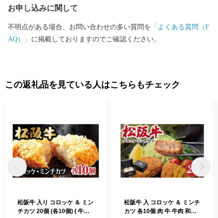
お申し込みに関して
店」があり、営業日は多くのお客様で賑わっています。 私たち
は、地域の産品を大切に、食の取り組みを進め、紡いできた農山
不明点がある場合、お問い合わせの多い質問を
「よくある質問（F
村の原風景と営みを大切にしながら、次世代への引き継いでいき
AQ）」
に掲載しておりますのでご確認ください。
たいと考えています。 あなたとつながる。明日につなげる。多
気町ふるさと納税。 気持ちあふれる、気が多いまち－多気町。
ぜひ、応援してください。
この返礼品を見ている人はこちらもチェック
松阪牛 入り コロッケ ＆ ミン
松阪牛 入 コロッケ ＆ ミンチ
チカツ 20個 (各10個) ( 牛肉
カツ 各10個 肉 牛 牛肉 和牛