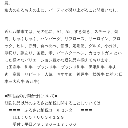
意。
迫力のあるお肉の山に、パーティが盛り上がること間違いなし。
近江八幡市では、その他に、A4、A5、すき焼き、ステーキ、焼
肉、しゃぶしゃぶ、ハンバーグ、リブロース、サーロイン、ブロ
ック、ヒレ、赤身、食べ比べ、佃煮、定期便、グルメ、小分け、
厚切り、訳あり、国産、米、バームクーヘン、カセットガス とい
った様々なバリエーション豊かな返礼品を揃えております。
（国産牛 和牛 ブランド牛 ブランド和牛 黒毛和牛 牛肉
肉 高級 リピート 人気 おすすめ 神戸牛 松阪牛 に並ぶ 日
本三大和牛 近江牛）
■謝礼品のお問合せについて■
◎謝礼品以外のふるさと納税に関することについては
〓〓〓 ふるさと納税コールセンター 〓〓〓
TEL：０５７００３４１２９
受付：平日／９：３０～１７：００