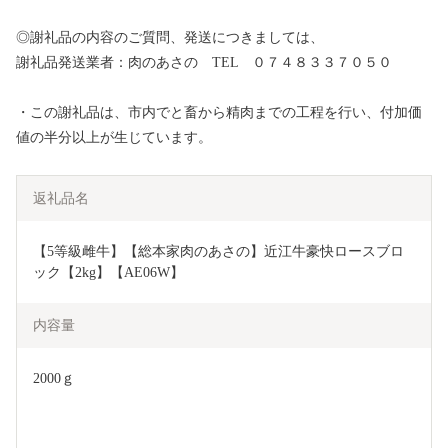
◎謝礼品の内容のご質問、発送につきましては、
謝礼品発送業者：肉のあさの TEL ０７４８３３７０５０
・この謝礼品は、市内でと畜から精肉までの工程を行い、付加価
値の半分以上が生じています。
返礼品名
【5等級雌牛】【総本家肉のあさの】近江牛豪快ロースブロ
ック【2kg】【AE06W】
内容量
2000ｇ