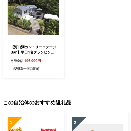
【河口湖カントリーコテージ
Ban】平日4名グランピング
リゾート1泊2日朝食付き FA
196,000円
寄附金額
A7046
山梨県富士河口湖町
この自治体のおすすめ返礼品
1
2