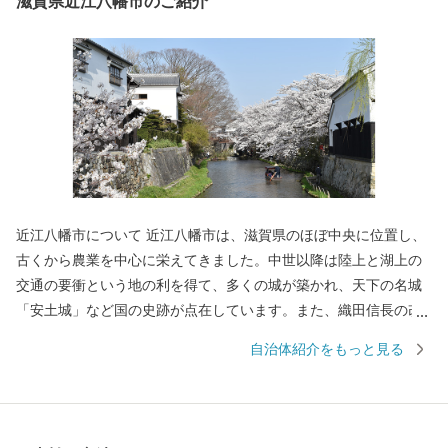
滋賀県近江八幡市のご紹介
近江八幡市について 近江八幡市は、滋賀県のほぼ中央に位置し、
古くから農業を中心に栄えてきました。中世以降は陸上と湖上の
交通の要衝という地の利を得て、多くの城が築かれ、天下の名城
「安土城」など国の史跡が点在しています。また、織田信長の改
革精神により開かれた楽市楽座は、豊臣秀次の自由商業都市の思
自治体紹介をもっと見る
想に引き継がれ、さらに近江商人の基礎を築きました。このよう
な歴史的背景から各時代を代表する歴史的遺産が点在し、風情が
香る景観は今日も各所で受け継がれています。