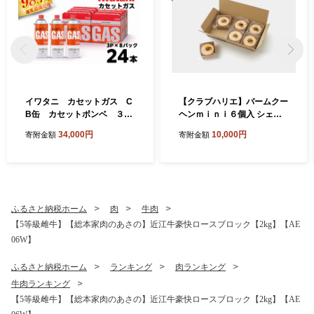
イワタニ カセットガス C
【クラブハリエ】バームクー
B缶 カセットボンベ ３P
ヘンｍｉｎｉ６個入 シェア
８パックセット 4182【FI0
ボックス 個包装【FC01W】
34,000円
10,000円
寄附金額
寄附金額
7W1】
ふるさと納税ホーム
肉
牛肉
【5等級雌牛】【総本家肉のあさの】近江牛豪快ロースブロック【2kg】【AE
06W】
ふるさと納税ホーム
ランキング
肉ランキング
牛肉ランキング
【5等級雌牛】【総本家肉のあさの】近江牛豪快ロースブロック【2kg】【AE