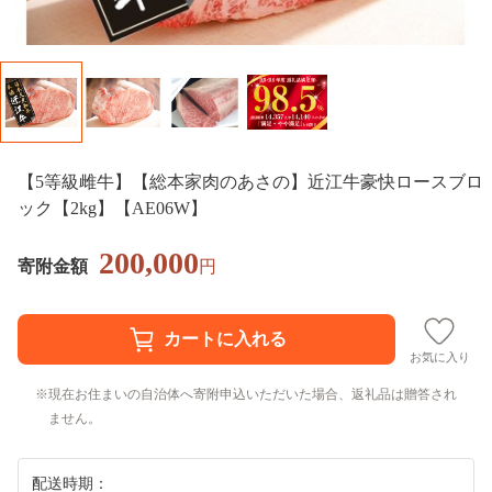
【5等級雌牛】【総本家肉のあさの】近江牛豪快ロースブロ
ック【2kg】【AE06W】
200,000
寄附金額
円
お気に入り
現在お住まいの自治体へ寄附申込いただいた場合、返礼品は贈答され
ません。
配送時期：