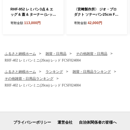
RHF-952 レミパン3点 & エ
〈宮﨑製作所〉 ジオ・プロ
ッグ & 蓋 & ターナー (レッ
ダクト ソテーパン25cm FC0
ド) FC113003
42011 【 フライパン 直火 IH
113,000円
42,000円
寄附金額
寄附金額
対応 鍋 ステンレス 燕三条 燕
燕市 】
ふるさと納税ホーム
雑貨・日用品
その他雑貨・日用品
RHF-402 レミパンミニ(20cm) レッド FCSF024004
ふるさと納税ホーム
ランキング
雑貨・日用品ランキング
その他雑貨・日用品ランキング
RHF-402 レミパンミニ(20cm) レッド FCSF024004
プライバシーポリシー
運営会社
自治体関係者の皆様へ