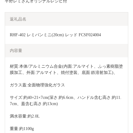
平野レミさんオリジナルレシピ付
返礼品名
RHF-402 レミパンミニ(20cm) レッド FCSF024004
内容量
材質:本体/アルミニウム合金(内面:アルマイト、ふっ素樹脂塗
膜加工、外面:アルマイト、焼付塗装、底面:鉄溶射加工)、
ガラス蓋:全面物理強化ガラス
サイズ:約40×21×7cm(深さ:約6.6cm、ハンドル含む高さ:約11.
7cm、蓋含む高さ:約13cm)
満水容量:約2.0L
重量:約1100g