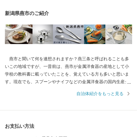
新潟県燕市のご紹介
燕市と聞いて何を連想されますか？燕三条と呼ばれることも多
いこの地域ですが、一昔前は、燕市が金属洋食器の産地として小
学校の教科書に載っていたことを、覚えている方も多いと思いま
す。現在でも、スプーンやナイフなどの金属洋食器の国内生産シ
ェアは90％以上を占め、鍋やフライパン、包丁をはじめとした金
自治体紹介をもっと見る
属ハウスウェアは全国生産額の約90%を占める、世界有数の金属
加工の生産地です。 もちろん、その技術は世界を牽引してお
り、なんと、燕産の金属洋食器がノーベル賞授賞式の晩餐会で使
用されています！その他、APECでの各国首脳へのお土産として燕
お支払い方法
市の製品が採用されるなど、燕製品は高い評価を受けています。
燕産の金属洋食器・金属ハウスウェアを使えば、ご家庭での食