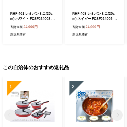
RHF-401 レミパンミニ(20c
RHF-403 レミパンミニ(20c
m) ホワイト FCSF024003 【
m) ネイビー FCSF024005 【
平野レミ フライパン 深型 蓋
平野レミ フライパン 深型 蓋
24,000円
24,000円
寄附金額
寄附金額
蓋付き 鍋 IH ガス くっつかな
蓋付き 鍋 IH ガス くっつかな
い 軽い 万能 白 調理器具 キ
い 軽い 万能 白 調理器具 キ
新潟県燕市
新潟県燕市
ッチンツール 燕 燕市 燕三条
ッチンツール 燕 燕市 燕三条
】
】
この自治体のおすすめ返礼品
1
2