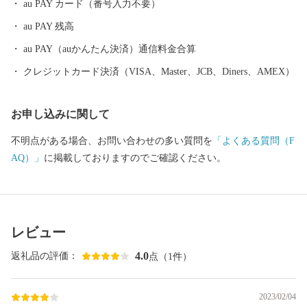
au PAY カード（番号入力不要）
事も高級レストランでのディナーに早がわり！ そのほか、伝統
au PAY 残高
工芸品の鎚起銅器、美味しいお米をはじめとした農産物も多数取
りそろえております。燕産品で、日々の生活にアクセントをつけ
au PAY（auかんたん決済）通信料金合算
てみてはいかがですか？
クレジットカード決済（VISA、Master、JCB、Diners、AMEX）
お申し込みに関して
不明点がある場合、お問い合わせの多い質問を
「よくある質問（F
AQ）」
に掲載しておりますのでご確認ください。
レビュー
4.0
返礼品の評価：
点（1件）
2023/02/04