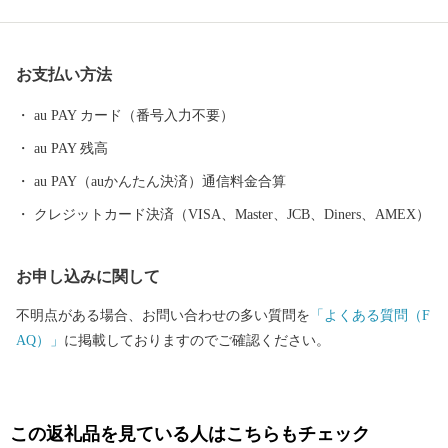
日本一の大しめ縄と「光の道」で有名な宮地嶽神社、映画にも
度々登場する津屋崎千軒など、歴史と伝統も福津の大切な財産で
す。 市では、多くの方に福津市の魅力を知っていただき、福津に
お支払い方法
行きたい、住みたい、住み続けたい、福津の地場産品などを買い
たい、食べたいと思っていただくことを目指して、まちづくりを
au PAY カード（番号入力不要）
進めています。 ふるさと納税を通じて、その魅力を少しでもお伝
au PAY 残高
えしたく、お礼の品をご準備しました。 皆様からいただいた寄附
金は、市に対する思い、寄附金に込めた願いを大切に、これから
au PAY（auかんたん決済）通信料金合算
の魅力あるまちづくりに大切に活用させていただきます。
クレジットカード決済（VISA、Master、JCB、Diners、AMEX）
お申し込みに関して
不明点がある場合、お問い合わせの多い質問を
「よくある質問（F
AQ）」
に掲載しておりますのでご確認ください。
この返礼品を見ている人はこちらもチェック