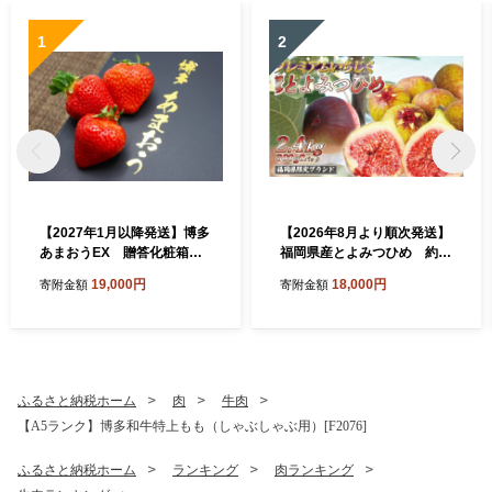
1
2
【2027年1月以降発送】博多
【2026年8月より順次発送】
あまおうEX 贈答化粧箱入2
福岡県産とよみつひめ 約3
箱[H2250]
00g×8パック[H2299]
19,000円
18,000円
寄附金額
寄附金額
ふるさと納税ホーム
肉
牛肉
【A5ランク】博多和牛特上もも（しゃぶしゃぶ用）[F2076]
ふるさと納税ホーム
ランキング
肉ランキング