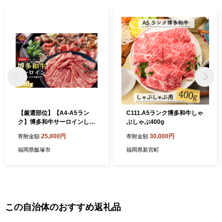
【厳選部位】【A4-A5ラン
C111.A5ランク博多和牛しゃ
ク】博多和牛サーロインしゃ
ぶしゃぶ400g
ぶしゃぶすき焼き用 600g
25,000円
30,000円
寄附金額
寄附金額
【B5-050】
福岡県飯塚市
福岡県新宮町
この自治体のおすすめ返礼品