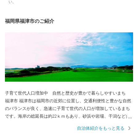
い。
福岡県福津市のご紹介
子育て世代人口増加中 自然と歴史が豊かで暮らしやすいまち
福津市 福津市は福岡市の近郊に位置し、交通利便性と豊かな自然
のバランスが良く、急速に子育て世代の人口が増加しているまち
です。海岸の総延長は約22ｋｍもあり、砂浜や岩場、干潟など多
様な海岸が一番の魅力です。世界文化遺産に登録された「神宿る
自治体紹介をもっと見る
島」宗像・沖ノ島と関連遺産群の一つである新原・奴山古墳群、