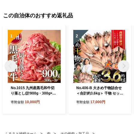
この自治体のおすすめ返礼品
1
2
No.1015 九州産黒毛和牛切
No.406-B 大きめ干物詰合せ
り落とし(計900g・300g×3
＜合計約3.6kg＞ 干物 セット
P) 牛肉 切落し 和牛 冷凍 国
詰め合わせ ひもの 魚介類 魚
10,000円
17,000円
寄附金額
寄附金額
産 九州産 小分け お肉 牛丼
あじ さば おかず おつまみ お
野菜炒め カレー【LRプラス
楽しみ 【みのだ食品】
K】
ふるさと納税ホーム
肉
その他肉・加工品