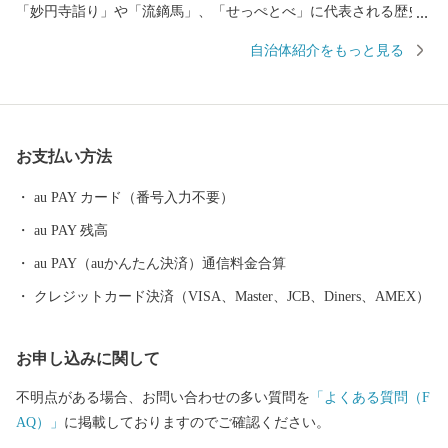
「妙円寺詣り」や「流鏑馬」、「せっぺとべ」に代表される歴史
的な伝統行事と400年の歴史を誇る「薩摩焼」や優れた泉質を誇る
自治体紹介をもっと見る
「湯之元温泉郷」「吹上温泉郷」など、古の情緒と安らぎに満ち
た貴重な資源を数多く有しています。 また、新産業を創出する
取組として、光り輝く日置市産オリーブのブランド確立を産官金
連携で目指しています。 豊かな自然や歴史あふれる日置市から
お支払い方法
自慢の特産品をお届けします！
au PAY カード（番号入力不要）
au PAY 残高
au PAY（auかんたん決済）通信料金合算
クレジットカード決済（VISA、Master、JCB、Diners、AMEX）
お申し込みに関して
不明点がある場合、お問い合わせの多い質問を
「よくある質問（F
AQ）」
に掲載しておりますのでご確認ください。