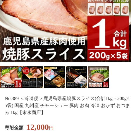
No.389 ＜冷凍便＞鹿児島県産焼豚スライス(合計1kg・200g×
5袋) 国産 九州産 チャーシュー 豚肉 お肉 冷凍 おかず おつま
み 1kg【末永商店】
12,000
寄附金額
円