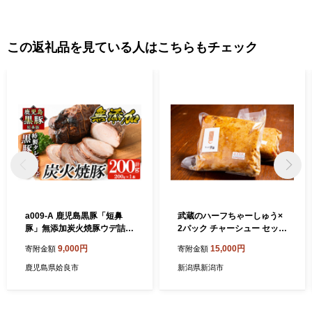
この返礼品を見ている人はこちらもチェック
a009-A 鹿児島黒豚「短鼻
武蔵のハーフちゃーしゅう×
豚」無添加炭火焼豚ウデ詰め
2パック チャーシュー セット
合わせ合計200g(約200g×1
焼豚 焼き豚 ブロック 惣菜 お
9,000円
15,000円
寄附金額
寄附金額
P)【鹿児島ますや】姶良市
かず お肉 肉 豚肉 豚 冷凍 冷
国産 鹿児島黒豚 焼き豚 無添
凍食品 新潟
鹿児島県姶良市
新潟県新潟市
加 炭火焼き豚 チャーシュー
豚肉