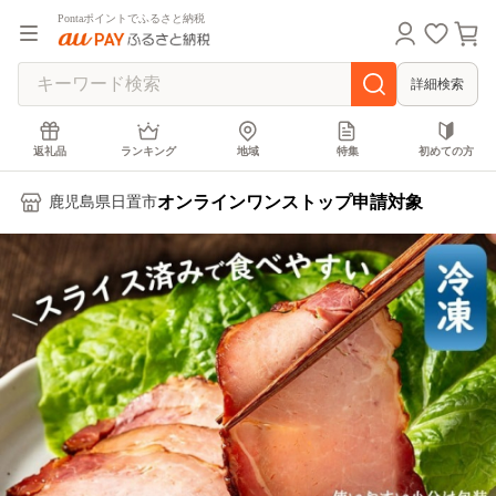
Pontaポイントでふるさと納税
詳細検索
返礼品
ランキング
地域
特集
初めての方
オンラインワンストップ申請対象
鹿児島県日置市