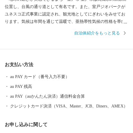
位置し、台風の通り道として有名です。また、室戸ジオパークが
ユネスコ正式事業に認定され、観光地としてにぎわいをみせてお
ります。気候は年間を通じて温暖で、亜熱帯性気候の性格を帯び
ています。年平均気温は16℃台、年間降水量は、2000mm以上と高
自治体紹介をもっと見る
温多湿な特徴をみせビワをはじめ作物の栽培には絶好です。他に
も、室戸海洋深層水の恵みを受けた金目鯛などの鮮魚や加工品、
お酒など数多くの特産品に恵まれています
お支払い方法
au PAY カード（番号入力不要）
au PAY 残高
au PAY（auかんたん決済）通信料金合算
クレジットカード決済（VISA、Master、JCB、Diners、AMEX）
お申し込みに関して