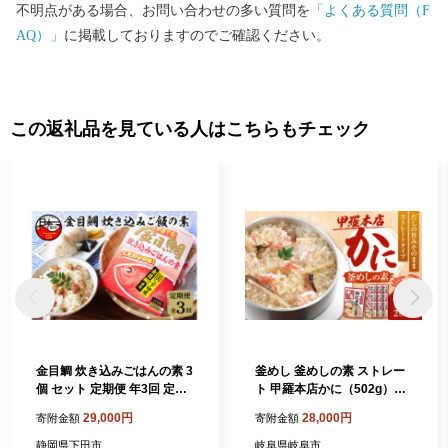
不明点がある場合、お問い合わせの多い質問を
「よくある質問（F
AQ）」
に掲載しておりますのでご確認ください。
この返礼品を見ている人はこちらもチェック
金目鯛 炊き込みごはんの素 3
釜めし 釜めしの素 ストレー
個 セット 定期便 年3回 定期
ト 甲羅本店かに（502g）×1
隔月 炊き込みご飯 下田産 金
0 ご飯 お手軽 時短 食事 料理
29,000円
28,000円
寄附金額
寄附金額
目鯛 ごはんの素 3個 厳選 濃
簡単 アレンジ メニュー 美味
縮スープ 炊くだけ 簡単 レト
しい おいしい ストック おす
静岡県下田市
岐阜県岐阜市