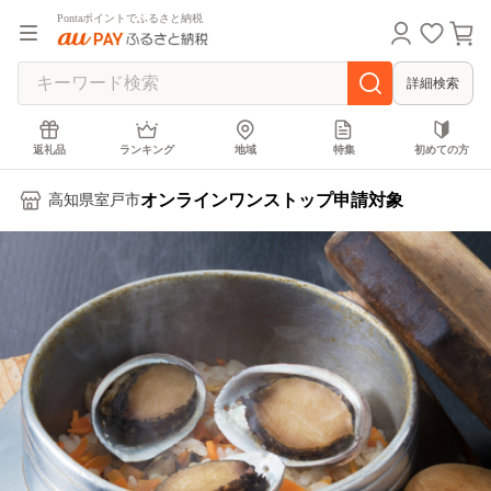
Pontaポイントでふるさと納税
詳細検索
返礼品
ランキング
地域
特集
初めての方
オンラインワンストップ申請対象
高知県室戸市