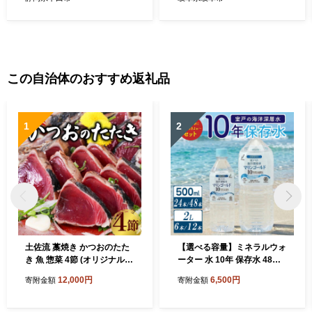
ルト 炊き込みごはん おむす
すめ 人気 10個 10袋 セット
び 手軽 おにぎり 2合用 セッ
詰め合わせ 炊き込みご飯 釜
ト お取り寄せ 静岡 伊豆 下田
飯 2合 2合用 蟹 カニ 3種の具
渡辺水産
材 専門店監修 利尻産昆布だ
し 保存食 常温保存 ストック
食材 お弁当 岐阜市/カネカ食
この自治体のおすすめ返礼品
品 [ANCE007]
1
2
土佐流 藁焼き かつおのたた
【選べる容量】ミネラルウォ
き 魚 惣菜 4節 (オリジナルた
ーター 水 10年 保存水 48本
たきのタレ・室戸海洋深層水
～ 24本 × 500ml / 6本～12本
12,000円
6,500円
寄附金額
寄附金額
の塩付き) 詰め合わせ 魚介類
×2L 軟水 室戸海洋深層水10
海産物 かつお 鰹 鰹のたたき
0％ ペットボトル 備蓄品 災
カツオのたたき かつおたた
害 長期保存 備蓄水 災害用 防