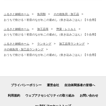
き わら焼き 海鮮 冷凍 訳あり
災グッズ おすすめ 人気 5年
不揃い 高知県 故郷納税
7年 以上 10000円 1万円 以下
送料無料 高知県 室戸市
ふるさと納税ホーム
魚貝類
その他魚貝・加工品
おうちで炊ける！初音のながれこの釜めし（炊き込みごはん）【５合用】
ふるさと納税ホーム
加工品等
惣菜・レトルト
おうちで炊ける！初音のながれこの釜めし（炊き込みごはん）【５合用】
ふるさと納税ホーム
ランキング
加工品等ランキング
その他魚貝・加工品ランキング
おうちで炊ける！初音のながれこの釜めし（炊き込みごはん）【５合用】
プライバシーポリシー
運営会社
自治体関係者の皆様へ
利用規約
ウェブアクセシビリティの取り組み
お問い合わせ
au PAY マーケットトップ