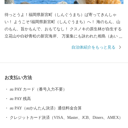
待っとうよ！福岡県新宮町（しんぐうまち）ば寄ってきんしゃ
い！ ようこそ!福岡県新宮町（しんぐうまち）へ！ 海のもん、山
のもん、旨かもんで、おもてなし！ クスノキの原生林が自生する
立花山や白砂青松の新宮海岸、 万葉集にも詠われた相島（あいの
しま）など自然にも恵まれています。 最強の戦国武将「立花宗
自治体紹介をもっと見る
茂」が多くのメディアにも取り上げられています。 優れた自然と
作り手の愛情と技が育む新宮町の“美味しい”を揃えました。 じゅ
わ～と甘い高級ブランドいちご「あまおう」に、 皇室献上の歴史
を持つ「立花みかん」。 海岸沿いにズラリと並ぶ水産加工所で仕
お支払い方法
上げられた絶妙な塩加減の「明太子」や「干物」。 福岡グルメの
代表格「もつ鍋」。 新宮町でしか味わえない自慢の特産品をぜひ
au PAY カード（番号入力不要）
お楽しみください！
au PAY 残高
au PAY（auかんたん決済）通信料金合算
クレジットカード決済（VISA、Master、JCB、Diners、AMEX）