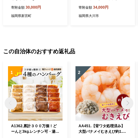
30,000円
34,000円
寄附金額
寄附金額
福岡県新宮町
福岡県大川市
この自治体のおすすめ返礼品
1
2
A1362.累計３００万個！ど
AA451.【背ワタ処理済み】
ーんと3kg.レンチン可・湯煎
大型バナメイむきえび約1.8k
可.ベストな４種ハンバーグ
g（1パック）