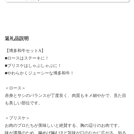
返礼品説明
【博多和牛セットA】
■ロースはステーキに！
■ブリスケはしゃぶしゃぶに！
■やわらかくジューシーな博多和牛！
＜ロース＞
赤身とサシのバランスが丁度良く、肉質もキメ細やかで、見た目
も美しい部位です。
＜ブリスケ＞
お肉のプロたちが美味しいと絶賛する、胸の辺りのお肉です。
味が濃厚のため、噛めば噛むほど旨味が口のなかに広がる、知る