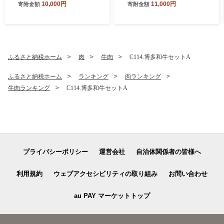
10,000円
11,000円
寄附金額
寄附金額
セット【150g×20個】【訳あ
り】【北海道・沖縄・離島へ
配送不可】
ふるさと納税ホーム
肉
牛肉
C114.博多和牛セットA
ふるさと納税ホーム
ランキング
肉ランキング
牛肉ランキング
C114.博多和牛セットA
プライバシーポリシー
運営会社
自治体関係者の皆様へ
利用規約
ウェブアクセシビリティの取り組み
お問い合わせ
au PAY マーケットトップ