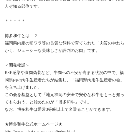
人ぞ知る部位です。
＊＊＊＊＊
博多和牛とは…？
福岡県内産の稲ワラ等の良質な飼料で育てられた「肉質のやわら
かく、ジューシーな美味しさが評判のお肉」です。
＜開発秘話＞
BSE感染や食肉偽装など、牛肉への不安が高まる状況の中で、福
岡県内の肉牛生産者たちが結集し、「福岡県肉用牛生産者の会」
を立ち上げました。
この会を基盤として「地元福岡の安全で安心な和牛をもっと知っ
てもらおう」と始めたのが「博多和牛」です。
なお、博多和牛は通常3等級以上で名乗ることができます。
★博多和牛公式ホームページ★
http://www.hakata-wagyu.com/index.html