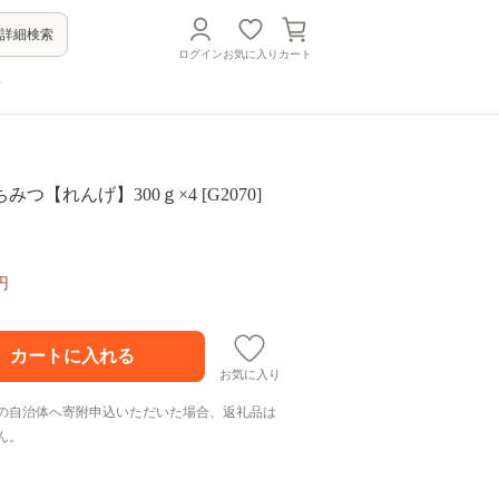
詳細検索
ログイン
お気に入り
カート
方
つ【れんげ】300ｇ×4 [G2070]
円
お気に入り
の自治体へ寄附申込いただいた場合、返礼品は
ん。