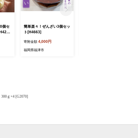
0個セ
簡単楽々！ぜんざい3個セッ
【山八】まるごとえび餃子
H426
ト[H4663]
（15個入×1）[H4210]
4,000円
6,000円
寄附金額
寄附金額
福岡県福津市
福岡県福津市
ｇ×4 [G2070]