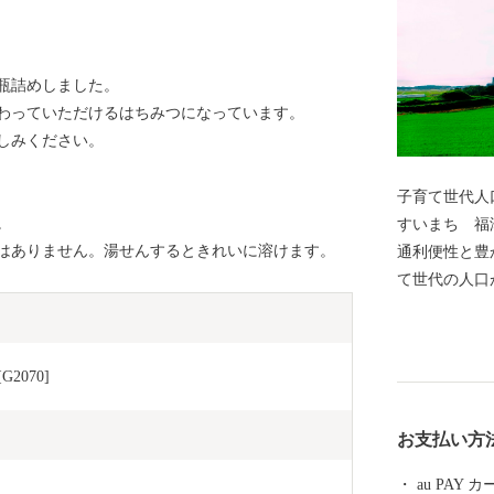
瓶詰めしました。
わっていただけるはちみつになっています。
しみください。
子育て世代人
。
すいまち 福津市 福津市は福岡市の近
はありません。湯せんするときれいに溶けます。
通利便性と豊
て世代の人口
は約22ｋｍ
が一番の魅力
る島」宗像・
2070]
奴山古墳群、
宮地嶽神社、
お支払い方
歴史と伝統も
方に福津市の
au PAY