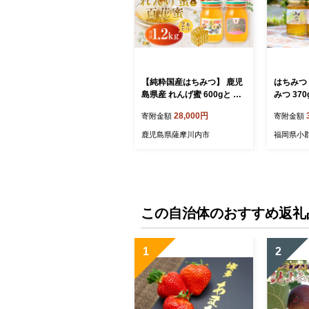
【純粋国産はちみつ】 鹿児
はちみつ 
島県産 れんげ蜜 600gと 百
みつ 37
花蜜 600g 2本セット 国産
げ＆もち
28,000円
寄附金額
寄附金額
はち蜜 はちみつ BS-867
さくら 
鹿児島県薩摩川内市
福岡県小
この自治体のおすすめ返礼
1
2