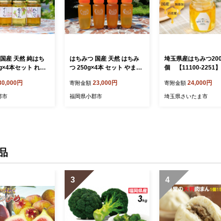
国産 天然 純はち
はちみつ 国産 天然 はちみ
埼玉県産はちみつ200
0g×4本セット れん
つ 250g×4本 セット やまみ
個 【11100-2251】
のき＆やまみつ＆
つ&さくら&もちのき&れん
30,000円
23,000円
24,000円
寄附金額
寄附金額
ハチミツ 蜂蜜
げ ハチミツ 蜂蜜
郡市
福岡県小郡市
埼玉県さいたま市
品
3
4