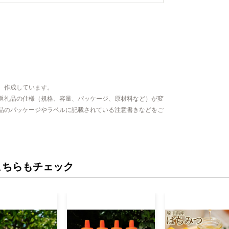
、作成しています。
返礼品の仕様（規格、容量、パッケージ、原材料など）が変
品のパッケージやラベルに記載されている注意書きなどをご
こちらもチェック