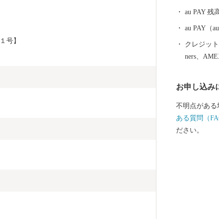
い、住みたい
au PAY 残
買いたい、食
て、まちづく
au PAY
て、その魅力
１号】
クレジットカ
準備しました
ners、AM
する思い、寄
魅力あるまち
お申し込み
す。
不明点がある
ある質問（FA
ださい。