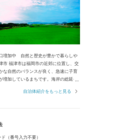
口増加中 自然と歴史が豊かで暮らしや
郊に位置し、交
かな自然のバランスが良く、急速に子育
が増加しているまちです。海岸の総延長
もあり、砂浜や岩場、干潟など多様な海岸
自治体紹介をもっと見る
です。世界文化遺産に登録された「神宿
沖ノ島と関連遺産群の一つである新原・
日本一の大しめ縄と「光の道」で有名な
映画にも度々登場する津屋崎千軒など、
法
福津の大切な財産です。 市では、多くの
魅力を知っていただき、福津に行きた
 カード（番号入力不要）