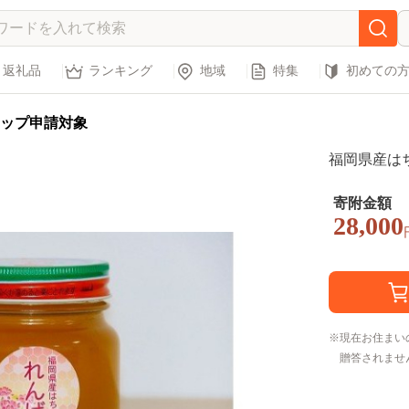
返礼品
ランキング
地域
特集
初めての
ップ申請対象
福岡県産はちみ
寄附金額
28,000
現在お住まい
贈答されませ