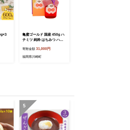
g×3
亀蜜ゴールド 国産 450g ハ
チミツ 純粋 はちみつ ハニ
ー 福岡県 川崎町 保存食
31,000円
寄附金額
福岡県川崎町
5
6