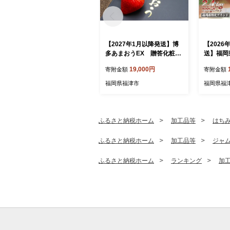
【2027年1月以降発送】博
【2026
多あまおうEX 贈答化粧箱
送】福岡
入2箱[H2250]
め 約30
19,000円
寄附金額
寄附金額
9]
福岡県福津市
福岡県福
ふるさと納税ホーム
加工品等
はち
ふるさと納税ホーム
加工品等
ジャ
ふるさと納税ホーム
ランキング
加