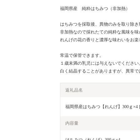
福岡県産 純粋はちみつ（非加熱）
はちみつを採取後、異物のみを取り除き
非加熱なので採れたての純粋な風味を味
れんげの花の香りと濃厚な味わいをお楽
常温で保管できます。
１歳未満の乳児には与えないでください
白く結晶することがありますが、異常で
返礼品名
福岡県産はちみつ【れんげ】300ｇ×4 [G
内容量
はちみつ（れんげ）300ｇ×4