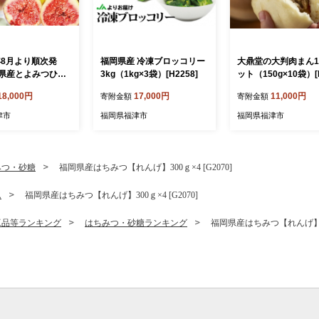
年8月より順次発
福岡県産 冷凍ブロッコリー
大鼎堂の大判肉まん1
県産とよみつひ
3kg（1kg×3袋）[H2258]
ット（150g×10袋）[
0g×8パック[H229
0]
18,000円
17,000円
11,000円
寄附金額
寄附金額
津市
福岡県福津市
福岡県福津市
みつ・砂糖
福岡県産はちみつ【れんげ】300ｇ×4 [G2070]
ム
福岡県産はちみつ【れんげ】300ｇ×4 [G2070]
工品等ランキング
はちみつ・砂糖ランキング
福岡県産はちみつ【れんげ】300