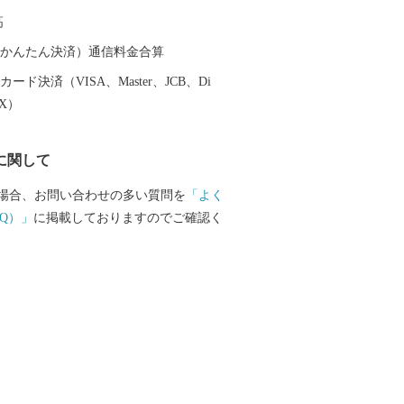
、住み続けたい、福津の地場産品などを
高
べたいと思っていただくことを目指し
りを進めています。 ふるさと納税を通じ
（auかんたん決済）通信料金合算
を少しでもお伝えしたく、お礼の品をご
ード決済（VISA、Master、JCB、Di
。 皆様からいただいた寄附金は、市に対
EX）
附金に込めた願いを大切に、これからの
づくりに大切に活用させていただきま
に関して
場合、お問い合わせの多い質問を
「よく
Q）」
に掲載しておりますのでご確認く