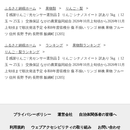
リンゴ 林檎 果物 フルーツ 信
[2001]
州 長野 予約 長野県 飯綱町
ふるさと納税ホーム
果物類
りんご・梨
[1202]
【 感謝りんご / 光センサー選別品 】 りんご シナノスイート 訳あり 5kg （ 12
玉 〜 25玉 ） 交換保証 ながの農業協同組合 2026年10月上旬頃から2026年11月
上旬頃まで順次発送予定 令和8年度収穫分 傷 不揃い リンゴ 林檎 果物 フルー
ツ 信州 長野 予約 長野県 飯綱町 [1205]
ふるさと納税ホーム
ランキング
果物類ランキング
りんご・梨ランキング
【 感謝りんご / 光センサー選別品 】 りんご シナノスイート 訳あり 5kg （ 12
玉 〜 25玉 ） 交換保証 ながの農業協同組合 2026年10月上旬頃から2026年11月
上旬頃まで順次発送予定 令和8年度収穫分 傷 不揃い リンゴ 林檎 果物 フルー
ツ 信州 長野 予約 長野県 飯綱町 [1205]
プライバシーポリシー
運営会社
自治体関係者の皆様へ
利用規約
ウェブアクセシビリティの取り組み
お問い合わせ