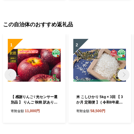
い リンゴ 林檎 果物 フルーツ
予定 令和8年度収穫分 傷 不
信州 長野 予約 長野県 飯綱町
揃い リンゴ 林檎 果物 フルー
[1211]
ツ 信州 長野 予約 長野県 飯
綱町 [1208]
この自治体のおすすめ返礼品
1
2
【 感謝りんご / 光センサー選
米 こしひかり 5kg × 3回 【 3
別品 】 りんご 秋映 訳あり 5
か月 定期便 】 ( 令和8年産 )
kg （ 12玉 〜 25玉 ） 交換保
山岸ファームのお米 沖縄県
11,000円
58,500円
寄附金額
寄附金額
証 ながの農業協同組合 2026
への配送不可 2026年10月上
年10月上旬頃から2026年10
旬頃から順次発送予定 コシ
月下旬頃まで順次発送予定
ヒカリ 白米 精米 お米 信州
令和8年度収穫分 傷 不揃い
予約 農家直送 長野県 飯綱町