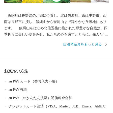
飯綱町は長野県の北部に位置し、北は信濃町、東は中野市、西
南は長野市に接し、飯縄山から斑尾山まで穏やかな丘陵地にあり
ます。 飯縄山をはじめ北信五岳に抱かれた緑豊かな自然は、四
季折々に美しい姿をみせ、私たちの心を癒すとともに、先人たち
の英知とたゆまぬ努力によって、農業はもとよりあらゆる産業や
自治体紹介をもっと見る
私たちの生活すべての基盤となっています。 その豊かな自然と
誇りある歴史を背景に果樹稲作を中心とした農業振興などに積極
的に取組み、現在、長野市のベッドタウンや北信地域の観光拠点
として、また、飯綱町産コシヒカリはもとより、りんごやももな
お支払い方法
ど果樹の一大産地として発展してきました。 大自然に囲まれ四
季を通じて魅力ある飯綱町に是非お立ち寄りください。
au PAY カード（番号入力不要）
au PAY 残高
au PAY（auかんたん決済）通信料金合算
クレジットカード決済（VISA、Master、JCB、Diners、AMEX）