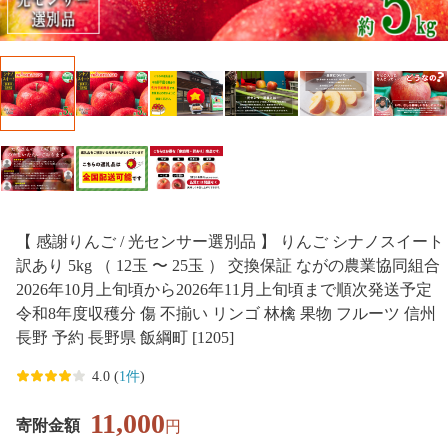
【 感謝りんご / 光センサー選別品 】 りんご シナノスイート
訳あり 5kg （ 12玉 〜 25玉 ） 交換保証 ながの農業協同組合
2026年10月上旬頃から2026年11月上旬頃まで順次発送予定
令和8年度収穫分 傷 不揃い リンゴ 林檎 果物 フルーツ 信州
長野 予約 長野県 飯綱町 [1205]
4.0 (
1件
)
11,000
寄附金額
円