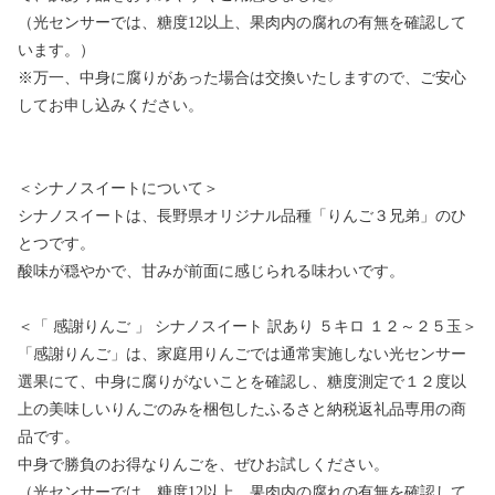
（光センサーでは、糖度12以上、果肉内の腐れの有無を確認して
います。）
※万一、中身に腐りがあった場合は交換いたしますので、ご安心
してお申し込みください。
＜シナノスイートについて＞
シナノスイートは、長野県オリジナル品種「りんご３兄弟」のひ
とつです。
酸味が穏やかで、甘みが前面に感じられる味わいです。
＜「 感謝りんご 」 シナノスイート 訳あり ５キロ １２～２５玉＞
「感謝りんご」は、家庭用りんごでは通常実施しない光センサー
選果にて、中身に腐りがないことを確認し、糖度測定で１２度以
上の美味しいりんごのみを梱包したふるさと納税返礼品専用の商
品です。
中身で勝負のお得なりんごを、ぜひお試しください。
（光センサーでは、糖度12以上、果肉内の腐れの有無を確認して