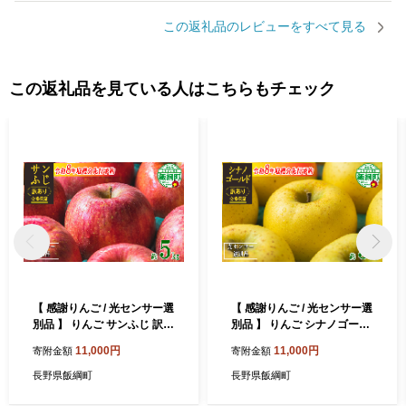
この返礼品のレビューをすべて見る
この返礼品を見ている人はこちらもチェック
【 感謝りんご / 光センサー選
【 感謝りんご / 光センサー選
別品 】 りんご サンふじ 訳あ
別品 】 りんご シナノゴール
り 5kg （ 12玉 〜 25玉 ） 交
ド 訳あり 5kg （ 12玉 〜 25
11,000円
11,000円
寄附金額
寄附金額
換保証 ながの農業協同組合 2
玉 ） 交換保証 ながの農業協
026年12月上旬頃から2027
同組合 沖縄県への配送不可 2
長野県飯綱町
長野県飯綱町
年1月下旬頃まで順次発送予
026年11月上旬頃から2026
定 令和8年度収穫分 傷 不揃
年11月下旬頃まで順次発送