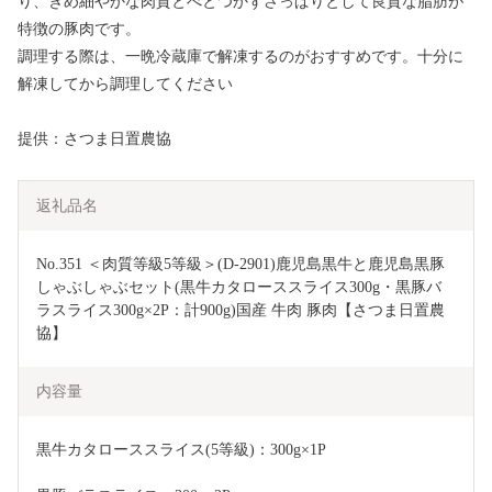
り、きめ細やかな肉質とべとつかずさっぱりとして良質な脂肪が
特徴の豚肉です。
調理する際は、一晩冷蔵庫で解凍するのがおすすめです。十分に
解凍してから調理してください
提供：さつま日置農協
返礼品名
No.351 ＜肉質等級5等級＞(D-2901)鹿児島黒牛と鹿児島黒豚
しゃぶしゃぶセット(黒牛カタローススライス300g・黒豚バ
ラスライス300g×2P：計900g)国産 牛肉 豚肉【さつま日置農
協】
内容量
黒牛カタローススライス(5等級)：300g×1P