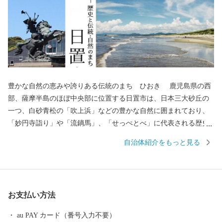
豊かな自然の恵みや誇りある伝統のまち ひおき 鹿児島県の西
部、薩摩半島のほぼ中央部に位置する日置市は、日本三大砂丘の
一つ、白砂青松の「吹上浜」などの豊かな自然に囲まれており、
「妙円寺詣り」や「流鏑馬」、「せっぺとべ」に代表される歴史
的な伝統行事と400年の歴史を誇る「薩摩焼」や優れた泉質を誇る
自治体紹介をもっと見る
「湯之元温泉郷」「吹上温泉郷」など、古の情緒と安らぎに満ち
た貴重な資源を数多く有しています。 また、新産業を創出する
取組として、光り輝く日置市産オリーブのブランド確立を産官金
連携で目指しています。 豊かな自然や歴史あふれる日置市から
お支払い方法
自慢の特産品をお届けします！
au PAY カード（番号入力不要）