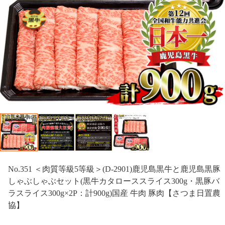
No.351 ＜肉質等級5等級＞(D-2901)鹿児島黒牛と鹿児島黒豚
しゃぶしゃぶセット(黒牛カタローススライス300g・黒豚バ
ラスライス300g×2P：計900g)国産 牛肉 豚肉【さつま日置農
協】