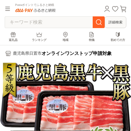
Pontaポイントでふるさと納税
詳細検索
返礼品
ランキング
地域
特集
初めての方
オンラインワンストップ申請対象
鹿児島県日置市