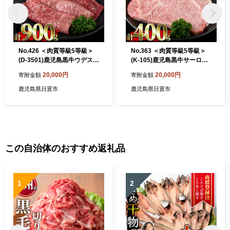
No.426 ＜肉質等級5等級＞
No.363 ＜肉質等級5等級＞
(D-3501)鹿児島黒牛ウデスラ
(K-105)鹿児島黒牛サーロイ
イスセット(300g×3P・計90
ンステーキ(200g×2P・計40
20,000円
20,000円
寄附金額
寄附金額
0g)国産 九州産 牛肉 黒牛 黒
0g)国産 九州産 牛肉 黒牛 黒
毛和牛 和牛 ウデ スライス セ
毛和牛 和牛 ステーキ サーロ
鹿児島県日置市
鹿児島県日置市
ット 冷凍【さつま日置農
イン 冷凍【さつま日置農
協】
協】
この自治体のおすすめ返礼品
1
2