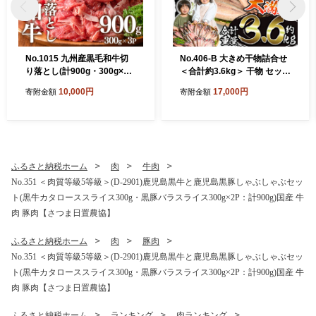
No.1015 九州産黒毛和牛切
No.406-B 大きめ干物詰合せ
り落とし(計900g・300g×3
＜合計約3.6kg＞ 干物 セット
P) 牛肉 切落し 和牛 冷凍 国
詰め合わせ ひもの 魚介類 魚
10,000円
17,000円
寄附金額
寄附金額
産 九州産 小分け お肉 牛丼
あじ さば おかず おつまみ お
野菜炒め カレー【LRプラス
楽しみ 【みのだ食品】
K】
ふるさと納税ホーム
肉
牛肉
No.351 ＜肉質等級5等級＞(D-2901)鹿児島黒牛と鹿児島黒豚しゃぶしゃぶセッ
ト(黒牛カタローススライス300g・黒豚バラスライス300g×2P：計900g)国産 牛
肉 豚肉【さつま日置農協】
ふるさと納税ホーム
肉
豚肉
No.351 ＜肉質等級5等級＞(D-2901)鹿児島黒牛と鹿児島黒豚しゃぶしゃぶセッ
ト(黒牛カタローススライス300g・黒豚バラスライス300g×2P：計900g)国産 牛
肉 豚肉【さつま日置農協】
ふるさと納税ホーム
ランキング
肉ランキング