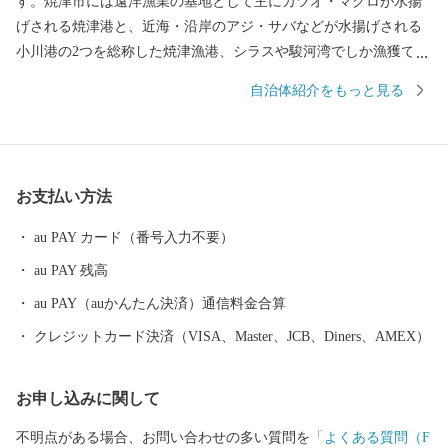
す。焼津市には遠洋漁業の基地として主にカツオ・マグロが水揚
げされる焼津港と、近海・沿岸のアジ・サバなどが水揚げされる
小川港の2つを総称した焼津漁港、シラスや駿河湾でしか漁獲でき
ないサクラエビが水揚げされる大井川港があります。そのため、
自治体紹介をもっと見る
焼津では水産加工業も全国屈指の生産地となっており、カツオ節
など様々な種類の水産物を特産品としています。また、温暖な気
候と大井川を水源とする豊かな水など自然条件に恵まれ、米やい
ちご、茶、みかんなどの農業も豊富です。ぜひ、焼津市の特産品
お支払い方法
をお楽しみください。
au PAY カード（番号入力不要）
au PAY 残高
au PAY（auかんたん決済）通信料金合算
クレジットカード決済（VISA、Master、JCB、Diners、AMEX）
お申し込みに関して
不明点がある場合、お問い合わせの多い質問を
「よくある質問（F