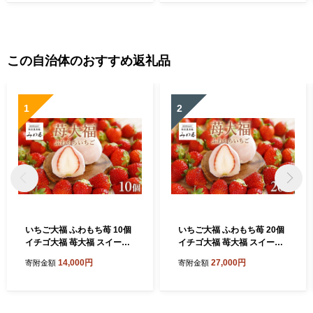
この自治体のおすすめ返礼品
1
2
いちご大福 ふわもち苺 10個
いちご大福 ふわもち苺 20個
イチゴ大福 苺大福 スイーツ
イチゴ大福 苺大福 スイーツ
もちもち 和菓子 菓子 いちご
もちもち 和菓子 菓子 いちご
14,000円
27,000円
寄附金額
寄附金額
イチゴ 苺 フルーツ大福 美濃
イチゴ 苺 フルーツ大福 美濃
娘 お取り寄せ みわ屋 送料無
娘 お取り寄せ みわ屋 送料無
料 岐阜県 揖斐川町
料 岐阜県 揖斐川町