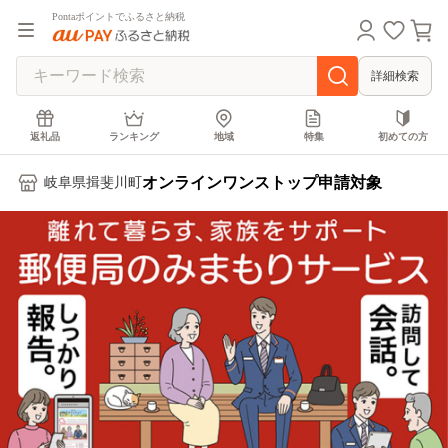
Pontaポイントでふるさと納税
詳細検索
返礼品
ランキング
地域
特集
初めての方
オンラインワンストップ申請対象
岐阜県揖斐川町