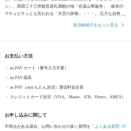
ン」、西国三十三所観音巡礼満願の地「谷汲山華厳寺」、岐阜の
マチュピチュとも言われる「天空の茶畑」・・・。 広大な自然に
育まれ、歴史や文化が人々の生活に息づくまちで、一人ひとりが
自治体紹介をもっと見る
ともに支え合い知恵を出し合い、健康で幸せな暮らしを創りあげ
ています。 揖斐川町には、豊富な水や肥沃な大地の恵みを受け
た、おいしい米、茶、肉、魚、野菜など、自慢の特産品がいっぱ
いです。
お支払い方法
au PAY カード（番号入力不要）
au PAY 残高
au PAY（auかんたん決済）通信料金合算
クレジットカード決済（VISA、Master、JCB、Diners、AMEX）
お申し込みに関して
不明点がある場合、お問い合わせの多い質問を
「よくある質問（F