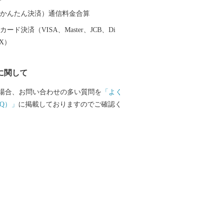
鶏めし」など多彩な食資源に恵まれた自
です。 ふるさと大分市応援寄
（auかんたん決済）通信料金合算
ード決済（VISA、Master、JCB、Di
も兼ねて返礼品をお送りさせていただき
EX）
らせていただきます。 ・寄附につきまし
に関して
の回数制限は現在設けておりません。 ・
けには1～2ヶ月程度かかることがありま
場合、お問い合わせの多い質問を
「よく
品の写真はイメージです。 ※長期不在、住
Q）」
に掲載しておりますのでご確認く
礼品をお受取りいただけなかった場合、
かねますので、ご了承ください。 ※お受
い期間が予め分かっている場合は、お申
考欄」へご記入くださいませ。