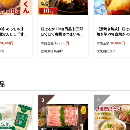
約】めっちゃ甘
紅はるか 10kg 秀品 甘三郎
【蜜焼き熟成】 紅は
度かんしょ「甘太
ぽくぽく農園 さつまいも サ
焼き芋 2kg 壺焼き 
500g×20袋）計10
ツマイモ 熟成 生芋 さつま
のまま封じ込めた 無
20,000円
17,000円
18,000円
寄附金額
寄附金額
つまいも 紅はるか
芋 やきいも 芋 イモ 野菜 長
き芋 紅はるか 壺焼き
期熟成 デザート 旬 農家直
ぼ焼き芋 冷凍焼き芋
杵市
徳島県徳島県庁
大阪府松原市
送 徳島県
つまいも 熟成焼き芋
ック 個包装 自然解凍
ス 芋スイーツ デザー
単調理 おやつ お取
ルメ 無添加 国産 紅
焼き芋 2kg 8個 甘い
品
保存食 ギフト 贈答 
品
3
4