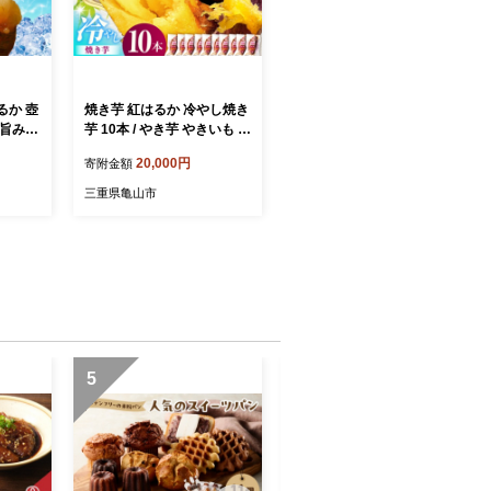
るか 壺
焼き芋 紅はるか 冷やし焼き
の旨みそ
芋 10本 / やき芋 やきいも ヤ
添加 焼
キイモ おやつ さつま芋 焼
20,000円
寄附金額
芋 つ
芋 密芋 さつまいも 芋 焼芋
 冷凍さ
焼きいも 個包装 ヤキイモ
三重県亀山市
 真空パ
小分け サツマイモ レンジ
 アイ
甘い 国産 茨城県産 冷やし
ト 簡
焼き芋 焼き芋アイス べには
り寄せグ
るか /亀山市 / 芋笑 [AMBU0
はるか
01]
 焼き芋
健康食
5
6