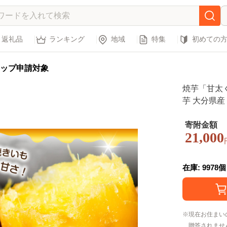
返礼品
ランキング
地域
特集
初めての
ップ申請対象
焼芋「甘太
芋 大分県産
レンジ スイー
寄附金額
21,000
在庫: 9978個
現在お住まい
贈答されませ