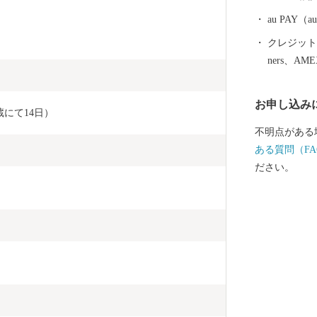
る」「吉野の
然と都市が共存するまち
au PAY
附金について 5,000円以上寄附をしていただいた方に
クレジットカ
は、市のＰＲ
ners、AM
ます。 【ご注意】 ・返礼品の送付は、大分市外にお住
まいの方に限
お申し込み
ては、年度内
にて14日）
返礼品のお届
不明点がある
す。 ・返礼
ある質問（FA
所不明等で返
ださい。
再発送は出来
け取りできな
込み時に「備