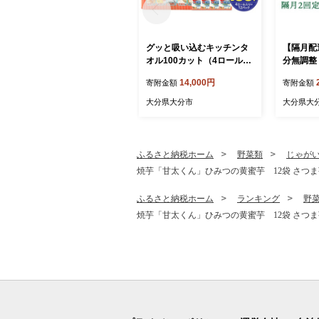
グッと吸い込むキッチンタ
【隔月配
オル100カット（4ロール×1
分無調整 
2パック） キッチンペーパ
ース（計
14,000円
寄附金額
寄附金額
ー 日用品 消耗品 大容量 吸
届け定期便
収力 破れにくい 長持ち 掃
無調整 定
大分県大分市
大分県大
除 便利 高評価 R14030
調整豆乳
担々麵 紙
フラボン 
7
ふるさと納税ホーム
野菜類
じゃが
焼芋「甘太くん」ひみつの黄蜜芋 12袋 さつま芋 
ふるさと納税ホーム
ランキング
野
焼芋「甘太くん」ひみつの黄蜜芋 12袋 さつま芋 