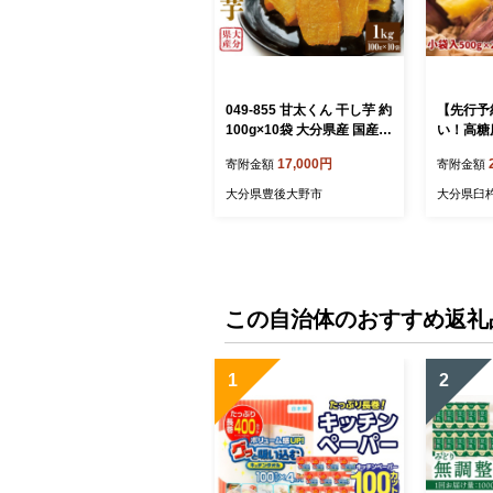
049-855 甘太くん 干し芋 約
【先行予
100g×10袋 大分県産 国産
い！高糖
特産 紅はるか 天日干し 自
くん」 （
17,000円
寄附金額
寄附金額
然食品
kg さ
大分県豊後大野市
大分県臼
この自治体のおすすめ返礼
1
2