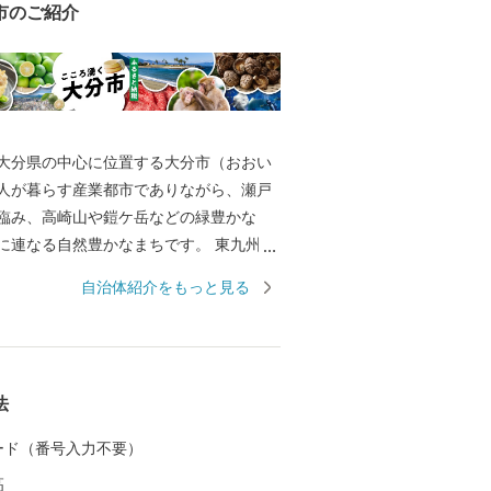
市のご紹介
大分県の中心に位置する大分市（おおい
万人が暮らす産業都市でありながら、瀬戸
臨み、高崎山や鎧ケ岳などの緑豊かな
に連なる自然豊かなまちです。 東九州経
あり、戦国時代の武将・大友宗麟公の時
自治体紹介をもっと見る
代表する国際色豊かな貿易都市・南蛮文
として繁栄し、高度成長期以降は工業を
広い産業が展開され、製造品出荷額は九
けています。 一方で豊かな自然にも恵ま
法
ンド「関あじ・関さば」をはじめとした
豊後牛」「おおいた和牛」など様々な農
 カード（番号入力不要）
分ふぐ」「とり天」「大分銘菓ざびえ
高