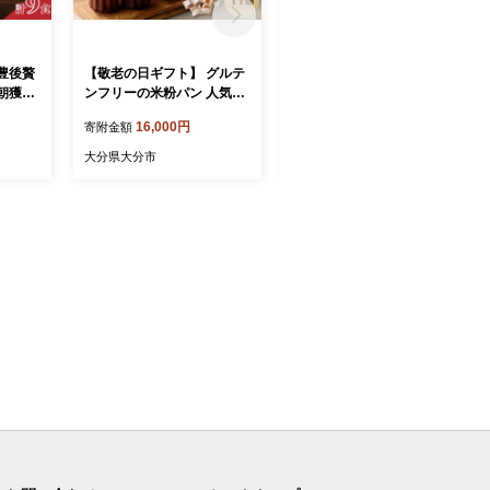
豊後贅
【敬老の日ギフト】 グルテ
【敬老の日ギフト】 厳選A4
朝獲れ
ンフリーの米粉パン 人気の
～A5等級 おおいた和牛3種
後の鶏
スイーツパン 11個セット ≪
（シャトーブリアン・サー
16,000円
56,000円
寄附金額
寄附金額
お届け≫
9月21日お届け≫ 焼き菓子
ロイン・サイコロ）ステー
 漬け
米粉 グルテンフリー 菓子パ
キセット 合計1kg ≪9月21
大分県大分市
大分県大分市
飯 鶏肉
ン おやつ 食べ比べ 離乳食
日お届け≫ 牛肉 和牛 希少
日 おも
ヴィーガン 健康志向 マフィ
部位 霜降り A5等級 A4等級
E220
ン カヌレ スコーン ワッフ
食べ比べ バーベキュー BB
ル 冷凍 B06010-K
Q 鉄板焼き A01126-K