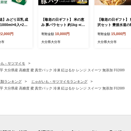
送】みどり豆乳 成
【敬老の日ギフト】 米の恵
【敬老の日ギフト】 
1000ml×6入×2ケ
み 豚バラセット 約1kg ≪9
沢セット 豊後水道の
12本） 隔月2回お
月21日お届け≫ ブランド豚
りゅうきゅう4食 豊
22,000円
10,000円
15,000円
寄附金額
寄附金額
 飲料 豆乳 成分
お肉 豚肉 ポーク 国産 しゃ
めし5食 ≪9月21日
期便 常温保存 無
ぶしゃぶ 焼肉 冷しゃぶ 2種
郷土料理 海鮮 漁師飯
分市
大分県大分市
大分県大分市
 栄養 スムージー
セット 肉料理 鍋料理 生姜
料理 新鮮 朝獲れ 鶏
パック 大豆 イソ
焼き 豚丼 冷しゃぶ 詰め合
炊き込みご飯 ハレの
タンパク質 T1008
わせ ギフト 贈答 プレゼン
てなし 食べ比べ 冷凍 
ト セット 冷凍 おかず A020
31-K
いも・サツマイモ
12-K
大分県産 高糖度 蜜 真空パック 冷凍 紅はるか レンジ スイーツ 無添加 F02009
菜類ランキング
じゃがいも・サツマイモランキング
大分県産 高糖度 蜜 真空パック 冷凍 紅はるか レンジ スイーツ 無添加 F02009