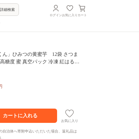
詳細検索
ログイン
お気に入り
カート
方
くん」ひみつの黄蜜芋 12袋 さつま
 高糖度 蜜 真空パック 冷凍 紅はるか
ツ 無添加 F02009
円
お気に入り
の自治体へ寄附申込いただいた場合、返礼品は
ん。