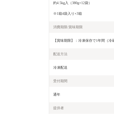
約4.5kg入（380g×12袋）
※1箱4袋入り×3箱
消費期限/賞味期限
【賞味期限】：冷凍保存で1年間（冷蔵
配送方法
冷凍配送
受付期間
通年
提供者