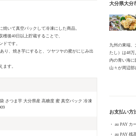
大分県大分
に焼いて真空パックして冷凍にした商品。
収穫後40日以上貯蔵することで、
ンドです。
九州の東端、
どあり、焼き芋にすると、ツヤツヤの蜜がにじみ出
たし）は48
内の青い海に
えます。
山々が周辺部
済の中心地で
代より日本を
化の発祥都市
中心として幅
 さつま芋 大分県産 高糖度 蜜 真空パック 冷凍 
州第一位を続
09
お支払い方
れ、全国ブラ
海産物や、「
au PAY
畜産物、「大
au PAY 残