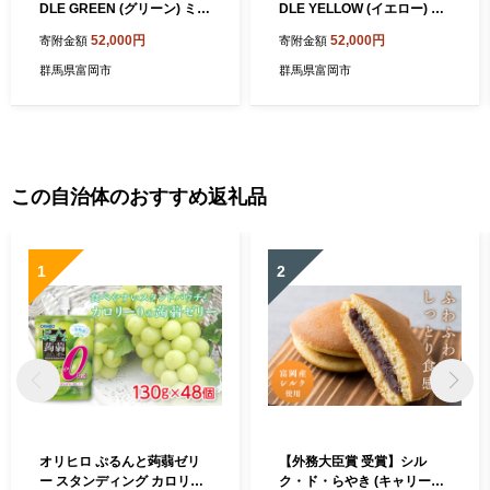
DLE GREEN (グリーン) ミド
DLE YELLOW (イエロー) ミ
ル 初心者向け スノーボード
ドル 初心者向け スノーボー
52,000円
52,000円
寄附金額
寄附金額
樹脂 カービングプレート グ
ド 樹脂 カービングプレート
リーン 緑 F20E-343
イエロー 黄色 F20E-344
群馬県富岡市
群馬県富岡市
この自治体のおすすめ返礼品
1
2
オリヒロ ぷるんと蒟蒻ゼリ
【外務大臣賞 受賞】シル
ー スタンディング カロリー
ク・ド・らやき (キャリー箱