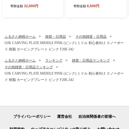
ゼロ ＜シャインマスカット
5個入り) 富岡産シルク入り
32,000円
6,500円
寄附金額
寄附金額
＞ 1ケース(48個入) こんにゃ
どらやき 銘菓 まゆ菓優 田島
く ゼリー スタンドパウチ 蒟
屋 ご当地 お菓子 和菓子 ふわ
蒻 コンニャク シャインマス
ふわ しっとり シルク 食品 F
カット マスカット 食品 F21
21E-579
E-585
ふるさと納税ホーム
雑貨・日用品
その他雑貨・日用品
OJK CARVING PLATE MIDDLE PINK (ピンク) ミドル 初心者向け スノーボー
ド 樹脂 カービングプレート ピンク F20E-342
ふるさと納税ホーム
ランキング
雑貨・日用品ランキング
その他雑貨・日用品ランキング
OJK CARVING PLATE MIDDLE PINK (ピンク) ミドル 初心者向け スノーボー
ド 樹脂 カービングプレート ピンク F20E-342
プライバシーポリシー
運営会社
自治体関係者の皆様へ