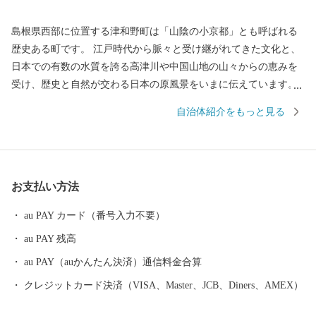
島根県西部に位置する津和野町は「山陰の小京都」とも呼ばれる
歴史ある町です。 江戸時代から脈々と受け継がれてきた文化と、
日本での有数の水質を誇る高津川や中国山地の山々からの恵みを
受け、歴史と自然が交わる日本の原風景をいまに伝えています。
町内にあるJR津和野駅は「SLやまぐち号」の終着駅として、多く
自治体紹介をもっと見る
のSLファンを出迎えています。 【150年前の風景に、今が見え
る】 町に残る江戸時代からの情景が現在まで受け継がれており、
町に根付く文化とともに人々の生活に根付いていおり、幕末の情
景を描いた図画「津和野百景図」に描かれた情景が、現在でも対
お支払い方法
比することが可能となっています。 この町に残る伝統や物語が一
つのストーリーとして文化庁が認定する日本遺産に「津和野今昔
au PAY カード（番号入力不要）
~百景図を歩く~」として選ばれました。 【町を走るＳＬ】 JR新山
au PAY 残高
口駅を出発駅として、JR津和野駅まで運行するSLやまぐち号。 全
長約95kmにわたる鉄道路線を古めかしい蒸気機関車が運行してい
au PAY（auかんたん決済）通信料金合算
ます。 市街地を抜け山間部に入ると、どこか懐かしい田園風景の
クレジットカード決済（VISA、Master、JCB、Diners、AMEX）
中を力強い汽笛の音とともに駆け抜けていくSLは、沿線に多くの
ファンが駆けつけるなど、多くの方を楽しませてくれています。