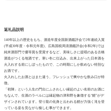
返礼品説明
140年以上の歴史をもち、酒造年度全国新酒鑑評会で2年連続入賞
(平成30年度・令和元年度)、広島国税局清酒鑑評会(令和2年)では
純米酒部門で優等賞を受賞するなど、美味しさに提唱のある古橋
酒造がつくる地酒です。寒い冬に仕込み、出来上がった日本酒を
火入れする前にしぼったもので、この時期にしか飲めない特別な
お酒です。
火入れしたお酒とはまた違う、フレッシュで爽やかな飲み口が特
徴。
「初陣」という人生の門出にふさわしい縁起のよい名前のお酒に
ちなんで、生酒のラベルには縁起物の津和野を象徴する“鯉”がデ
ザインされています。登り龍の化身と云われる鯉が力強く滝を登
っている姿を見ながら愉しむ事ができます。