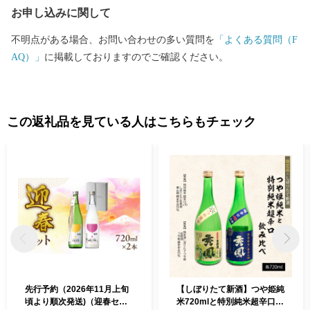
お申し込みに関して
路線を走る車両は、その優雅なたたずまいから「貴婦人」の愛称
でしたしまれるC57型車両と、「デゴイチ」の愛称で親しまれるD
不明点がある場合、お問い合わせの多い質問を
「よくある質問（F
51型車両で運行されており、車両がけん引する客車も昭和レトロ
AQ）」
に掲載しておりますのでご確認ください。
な雰囲気となっています。
この返礼品を見ている人はこちらもチェック
先行予約（2026年11月上旬
【しぼりたて新酒】つや姫純
頃より順次発送)（迎春セッ
米720mlと特別純米超辛口72