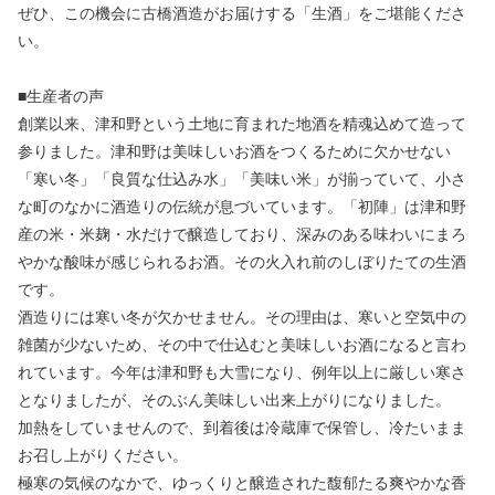
ぜひ、この機会に古橋酒造がお届けする「生酒」をご堪能くださ
い。
■生産者の声
創業以来、津和野という土地に育まれた地酒を精魂込めて造って
参りました。津和野は美味しいお酒をつくるために欠かせない
「寒い冬」「良質な仕込み水」「美味い米」が揃っていて、小さ
な町のなかに酒造りの伝統が息づいています。「初陣」は津和野
産の米・米麹・水だけで醸造しており、深みのある味わいにまろ
やかな酸味が感じられるお酒。その火入れ前のしぼりたての生酒
です。
酒造りには寒い冬が欠かせません。その理由は、寒いと空気中の
雑菌が少ないため、その中で仕込むと美味しいお酒になると言わ
れています。今年は津和野も大雪になり、例年以上に厳しい寒さ
となりましたが、そのぶん美味しい出来上がりになりました。
加熱をしていませんので、到着後は冷蔵庫で保管し、冷たいまま
お召し上がりください。
極寒の気候のなかで、ゆっくりと醸造された馥郁たる爽やかな香