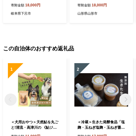
ト）純米しぼりたて生酒 新
0ml飲み比べ FZ26-788
18,000円
18,000円
寄附金額
寄附金額
酒天領 720ml・純米しぼり
たて 生酒発泡にごり酒 720
岐阜県下呂市
山形県山形市
ml 酒 お酒 天領酒造 天領 下
呂市 限定 期間限定
この自治体のおすすめ返礼品
1
2
＜犬用おやつ＞天然鮎を丸ご
＜冷蔵＞生きた発酵食品「塩
と!清流・高津川の 《鮎ジャ
麹・玉ねぎ塩麹・玉ねぎ醤油
ーキー》(3尾入り・添加物不
麹」3種セット【1735467】