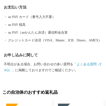
ければ幸いです。 ■お礼品の配送について ・お礼品の配送日のご
お支払い方法
指定はできかねますので、予めご了承ください。 ・お礼品の在庫
状況により、お礼品ページ内表記のお届け時期以上に時間を頂戴
au PAY カード（番号入力不要）
する場合がございますのでご理解の程宜しくお願い致します。 ・
au PAY 残高
お届けを致しましたお礼品は確実にお受取りください。長期不在
等寄付者様事由による返送、劣化、においては再送は出来ませ
au PAY（auかんたん決済）通信料金合算
ん。 ・一部離島にはクール便でのお届けが出来ませんのでご注意
クレジットカード決済（VISA、Master、JCB、Diners、AMEX）
ください。 ・ヤマト運輸様の転送料につきまして お届け先を変更
（転送）する場合、転送料金は、ご贈答用の場合でもお届け先様
お申し込みに関して
のご負担となります。ご住所にお間違いがないか十分にご確認の
上ご注文ください。 尚、お届け先様が住所不明で配達ができない
不明点がある場合、お問い合わせの多い質問を
「よくある質問（F
場合は、送り状記載のご依頼主様に返送させていただきます。 ■
AQ）」
に掲載しておりますのでご確認ください。
ワンストップ特例申請書 入金確認後、注文内容確認画面の【注文
者情報】に記載の住所へ申込完了日から30日程度で発送いたしま
す。 （返信封筒あり・切手不要） ※確定申告をされる方は特例申
請の必要はありません。 【ワンストップ特例申請書送付先】 〒88
この自治体のおすすめ返礼品
5-0078 住所：宮崎県都城市宮丸町3070-1 宛先：宮崎市ふるさと納
税担当 宛 ※ワンストップ特例申請受付を外部委託しています。