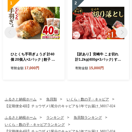
1
2
ひとくち手羽ぎょうざ 計40
【訳あり】宮崎牛 こま切れ
個 20個入×2パック | 餃子 手
計1.2kg(400g×3パック) すき
羽 てば 肉 お肉 手羽先 手羽
焼き すきやき 鍋 鍋料理 煮込
17,000円
15,000円
寄附金額
寄附金額
先餃子 宮崎餃子 ご当地 グル
み 炒め 炒め物 お弁当 おかず
メ ご当地グルメ おつまみ お
肉じゃが 家庭用 自宅用 訳あ
かず 中華料理 焼き餃子 揚げ
り肉 訳あり品 アレンジ 400g
餃子 鶏肉 豚肉 牛肉 一口 ひ
3パック 小分け パック 肉 お
とくち 一口サイズ 冷凍 宮崎
肉 不揃い 和牛 食品 牛肉 赤
宮崎市 ｜ _M025-005
身 形 大きさ コマ切れ 切り落
ふるさと納税ホーム
魚貝類
いくら・数の子・キャビア
とし 細切れ 宮崎県 宮崎市_
【定期便全4回】チョウザメ1尾分のキャビアを1年でお届け_M017-024
M155-015
ふるさと納税ホーム
ランキング
魚貝類ランキング
いくら・数の子・キャビアランキング
【定期便全4回】チョウザメ1尾分のキャビアを1年でお届け_M017-024