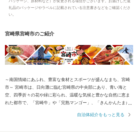
パッケージ、原材料など）が変更される場合がございます。お届けした返
礼品のパッケージやラベルに記載されている注意書きなどをご確認くださ
い。
宮崎県宮崎市のご紹介
～南国情緒にあふれ、豊富な食材とスポーツが盛んなまち、宮崎
市～ 宮崎市は、日向灘に臨む宮崎県の中央部にあり、青い海と
空、四季折々の花や緑に彩られ、温暖な気候と豊かな自然に恵ま
れた都市で、「宮崎牛」や「完熟マンゴー」、「きんかんたまた
ま」など食材も豊富です。また、プロスポーツのキャンプ地とし
自治体紹介をもっと見る
ても有名で、マリンスポーツやゴルフなども気軽に楽しめ、ファ
ンにはたまらない魅力がつまっています。 宮崎市が誇る食やスポ
ーツを多くの方に体験していただき、宮崎の魅力を知っていただ