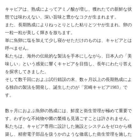
キャビアは、熟成によってアミノ酸が増し、獲れたての新鮮な状
態では味わえない、深い旨味と豊かなコクが生まれます。
また、長期熟成によりねっとりとした粘りとツヤが生まれ、卵の
一粒一粒が美しく輝きを放ちます。
単に魚卵に塩を加えて少し寝かせただけのものは、キャビアとは
呼べません。
私たちは、海外の伝統的な製法を手本にしながら、日本人の「美
味しい」という感覚に響くキャビアを目指し、長年にわたり答え
を探求してきました。
そして数千回におよぶ試行錯誤の末、数ヶ月以上の長期熟成によ
る独自の製法を開発し、誕生したのが「宮崎キャビア1983」で
す。
数ヶ月におよぶ魚卵の熟成には、鮮度と衛生管理が極めて重要で
す。わずかな不純物や菌の繁殖も見過ごすことは許されません。
私たちは、キャビア専用に設計した施設とシステムをゼロから構
築し、精密電子部品を扱うかのような徹底した衛生管理を施した