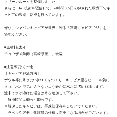
クリーンルームを整備しました。
さらに、IoT技術を駆使して、24時間365日制御された環境下でキ
ャビアの製造・熟成を行っています。
ぜひ、ジャパンキャビアが世界に誇る「宮崎キャビア1983」をご
堪能ください。
■原材料/成分
チョウザメ魚卵（宮崎県産）、食塩
■注意事項/その他
【キャビア解凍方法】
ボウル等に氷水(氷:水=1:1)をつくり、キャビア瓶をビニール袋に
入れ、水と空気が入らないよう静かに氷水に沈め解凍します。
途中で氷が溶けた場合は氷を追加して下さい。
※解凍時間は60分～80分です。
※解凍したキャビアは、再凍結保存をしないでください。
※ラベルや容器、化粧箱の仕様は変更になる場合がございます。