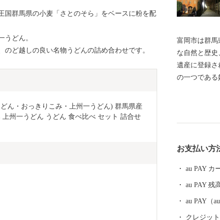
王国群馬県の小麦「さとのそら」をベースに粉を配
一うどん。
富岡市は群馬
、のど越しの良い名物うどんの詰め合わせです。
な自然と歴史
遺産に登録さ
の一つである
楽しんでいた
だき、富岡市
うどん・おっきりこみ・上州一うどん) 群馬県産
 上州一うどん うどん 食べ比べ セット 詰合せ 
お支払い方
au PAY
au PAY 残
au PAY
クレジットカ