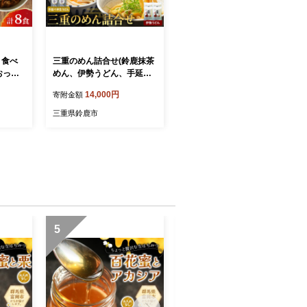
 食べ
三重のめん詰合せ(鈴鹿抹茶
(おっぺ
めん、伊勢うどん、手延べ
クカレ
半生うどん)
14,000円
寄附金額
ープ付き
県産 米
三重県鈴鹿市
うどん
カレーう
もちもち
つるつる
 旭市
s001
5
6