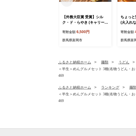
【外務大臣賞 受賞】シル
ちょっと
ク・ド・らやき (キャリー箱
(火入れ
5個入り) 富岡産シルク入り
シア・栗セ
6,500円
寄附金額
寄附金額
どらやき 銘菓 まゆ菓優 田
島屋 ご当地 お菓子 和菓子
群馬県富岡市
群馬県富
ふわふわ しっとり シルク
食品 F21E-579
ふるさと納税ホーム
麺類
うどん
＜半生＞めんグルメセット 3種(名物うどん・おっき
469
ふるさと納税ホーム
ランキング
麺
＜半生＞めんグルメセット 3種(名物うどん・おっき
469