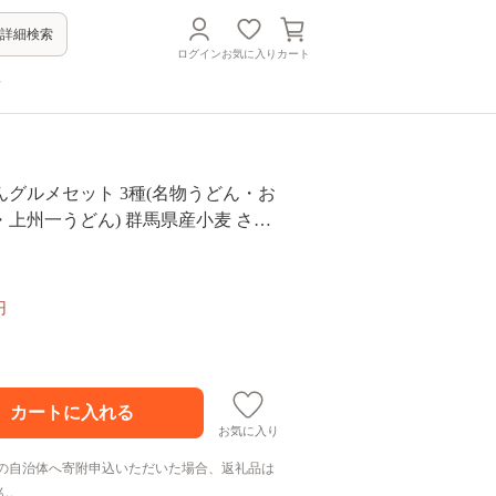
詳細検索
ログイン
お気に入り
カート
方
グルメセット 3種(名物うどん・お
上州一うどん) 群馬県産小麦 さと
 麺 おっきりこみ 上州一うどん うど
セット 詰合せ 食品 F20E-469
円
お気に入り
の自治体へ寄附申込いただいた場合、返礼品は
ん。