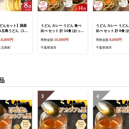
どんセット】国産
うどん カレー うどん 食べ
うどん カレー うどん
%五島うどん（180
比べ セット 計 14食 (おっぺ
比べ セット 計 8食 
&節めん（200ｇ×4
しうどん 8食 ブラックカレ
しうどん 4食 ブラッ
14,000円
10,000円
8,000円
寄附金額
寄附金額
麺 うどん コシ 名
ー 6食) たれ付き スープ付き
ー 4食) たれ付き ス
 国産 ギフト【虎
冷蔵 国産 小麦 千葉県産 米
冷蔵 国産 小麦 千葉
上五島町
千葉県旭市
千葉県旭市
A083]
粉 ゆで麺 太麺 伊勢うどん
粉 ゆで麺 太麺 伊勢
の たれ だし つゆ カレーう
の たれ だし つゆ 
どん カレースープ もちもち
どん カレースープ 
もっちり 柔らかい つるつる
もっちり 柔らかい 
詰め合わせ 麺 千葉県 旭市
詰め合わせ 麺 千葉県
有限会社伊藤製麺所 iss002
有限会社伊藤製麺所 is
品
3
4