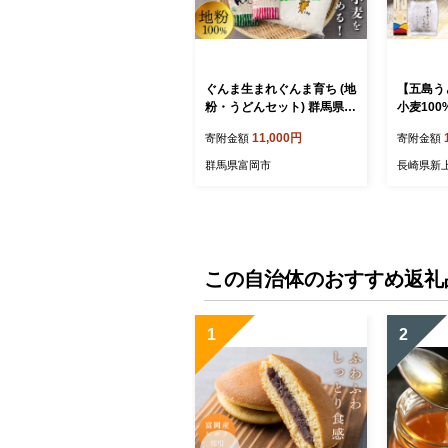
ぐんま生まれぐんま育ち (地
【五島う
粉・うどんセット) 群馬県産
小麦100
小麦 地粉 うどん 麺 セット
g×4束）
11,000円
寄附金額
寄附金額
詰合せ 食品 F20E-466
袋）乾麺 
物 手延べ
群馬県富岡市
長崎県新
屋】 [RB
この自治体のおすすめ返礼
1
2