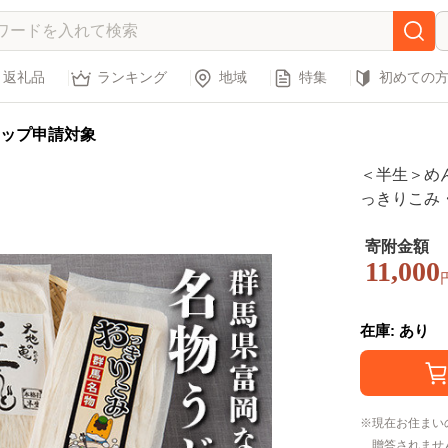
返礼品
ランキング
地域
特集
初めての
ップ申請対象
＜半生＞めん
っきりこみ・
のそら 半生
ん 食べ比べ 
寄附金額
11,000
在庫: あり
現在お住まい
贈答されませ