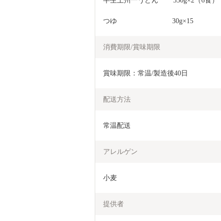
半生上州一うどん 　   330g×2（6食）
つゆ　　　　　　　　30g×15
消費期限/賞味期限
賞味期限：常温/製造後40日
配送方法
常温配送
アレルゲン
小麦
提供者