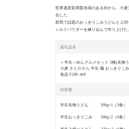
世界遺産富岡製糸場のある街から、小麦
合した、
群馬で話題のおっきりこみうどんと上州
シルクパウダーを練り込んで作り上げた
返礼品名
＜半生＞めんグルメセット 3種(名物
小麦 さとのそら 半生 麺 おっきりこみ
食品 F20E-469
内容量
半生名物うどん　　　300g×1（3食）
半生おっきりこみ　　300g×2（6食）