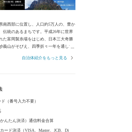
県南西部に位置し、人口約5万人の、豊か
、伝統のあるまちです。平成26年に世界
れた富岡製糸場をはじめ、日本三大奇勝
妙義山がそびえ、四季折々一年を通して
だけます。ぜひ富岡市に足を運んでいた
自治体紹介をもっと見る
の魅力をご体感ください。
法
 カード（番号入力不要）
高
（auかんたん決済）通信料金合算
ード決済（VISA、Master、JCB、Di