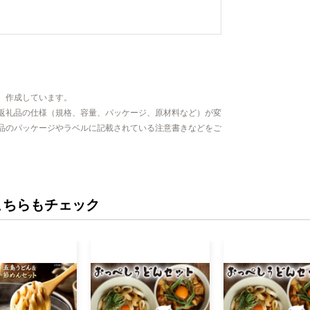
、作成しています。
返礼品の仕様（規格、容量、パッケージ、原材料など）が変
品のパッケージやラベルに記載されている注意書きなどをご
こちらもチェック