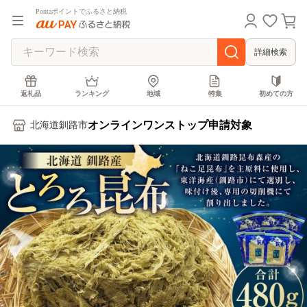
Pontaポイントでふるさと納税
詳細検索
返礼品
ランキング
地域
特集
初めての方
オンラインワンストップ申請対象
北海道釧路市