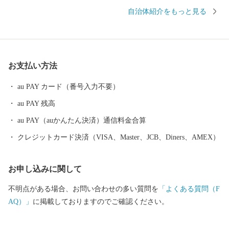
生産、豊富な森林資源を有する林業、そして国内有数の水揚げ量
自治体紹介をもっと見る
を誇る水産業など、日本の食料基地といえる地域です。 安全・安
心で良質な食料の供給体制の形成に努めるとともに、この恵みを
与えてくれる自然環境の保全や環境調和型の循環社会実現への取
り組みを進めています。 釧路市には、大規模な食品・製薬工場や
お支払い方法
製紙工場のほか、全国唯一の石炭鉱業所が操業しており地域の主
力産業として地域経済の核となっています。 これらの地域産業を
au PAY カード（番号入力不要）
支えているのが重要港湾釧路港や釧路空港であり、現在整備が進
au PAY 残高
められている北海道横断自動車道(高速道路)の完成により今後、飛
躍的に物流機能が高まるものと期待されています。 また、特別天
au PAY（auかんたん決済）通信料金合算
然記念物｢タンチョウ｣や「阿寒湖のマリモ」をはじめとする世界
クレジットカード決済（VISA、Master、JCB、Diners、AMEX）
的にも貴重で魅力あふれる地域資源が豊富にあります。 さらに、
夏でも最高気温が20度前後と涼しく快適なわが街は、移住・長期
お申し込みに関して
滞在にも適した地域と言えます。 ＜ワンストップ申請書送付先＞
〒860-0833 熊本県熊本市中央区平成3-18-10株式会社5C 釧路市ふ
不明点がある場合、お問い合わせの多い質問を
「よくある質問（F
るさと納税サポートセンター 行 ※1月10日必着となっておりま
AQ）」
に掲載しておりますのでご確認ください。
す。