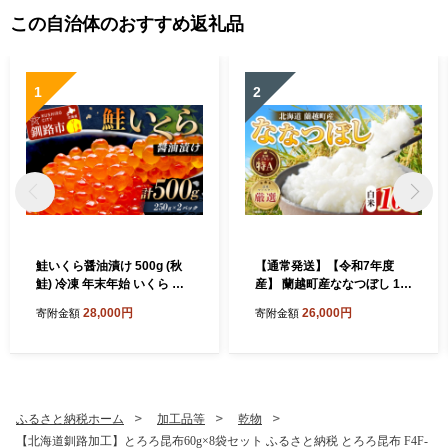
この自治体のおすすめ返礼品
1
2
鮭いくら醤油漬け 500g (秋
【通常発送】【令和7年度
鮭) 冷凍 年末年始 いくら 鮭
産】 蘭越町産ななつぼし 10
いくら ご飯のお供 ご飯 米 北
kg 白米 北海道産 米 コメ こ
28,000円
26,000円
寄附金額
寄附金額
海道 釧路市 F5F-0118
め お米 決済から7日前後で発
送
ふるさと納税ホーム
加工品等
乾物
【北海道釧路加工】とろろ昆布60g×8袋セット ふるさと納税 とろろ昆布 F4F-