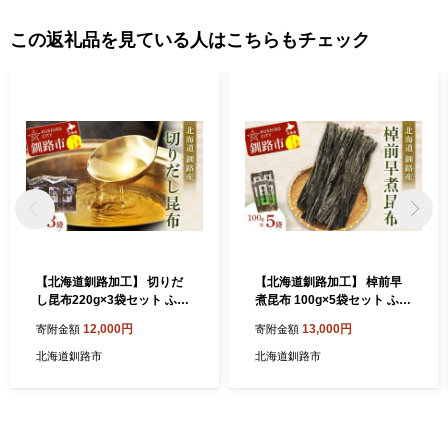
この返礼品を見ている人はこちらもチェック
【北海道釧路加工】 切りだ
【北海道釧路加工】 棹前早
し昆布220g×3袋セット ふる
煮昆布 100g×5袋セット ふる
さと納税 昆布 F4F-8614
さと納税 昆布 F4F-8611
12,000円
13,000円
寄附金額
寄附金額
北海道釧路市
北海道釧路市