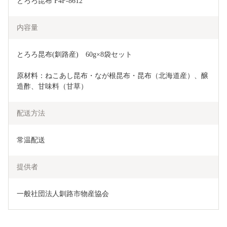
とろろ昆布 F4F-8612
内容量
とろろ昆布(釧路産)　60g×8袋セット
原材料：ねこあし昆布・なが根昆布・昆布（北海道産）、醸
造酢、甘味料（甘草）
配送方法
常温配送
提供者
一般社団法人釧路市物産協会