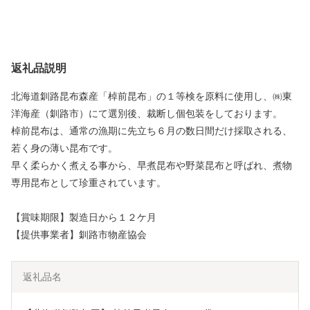
返礼品説明
北海道釧路昆布森産「棹前昆布」の１等検を原料に使用し、㈱東
洋海産（釧路市）にて選別後、裁断し個包装をしております。
棹前昆布は、通常の漁期に先立ち６月の数日間だけ採取される、
若く身の薄い昆布です。
早く柔らかく煮える事から、早煮昆布や野菜昆布と呼ばれ、煮物
専用昆布として珍重されています。
【賞味期限】製造日から１２ケ月
【提供事業者】釧路市物産協会
返礼品名