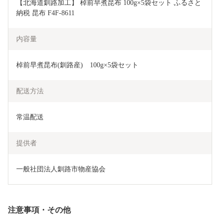
【北海道釧路加工】 棹前早煮昆布 100g×5袋セット ふるさと
納税 昆布 F4F-8611
内容量
棹前早煮昆布(釧路産)　100g×5袋セット
配送方法
常温配送
提供者
一般社団法人釧路市物産協会
注意事項・その他