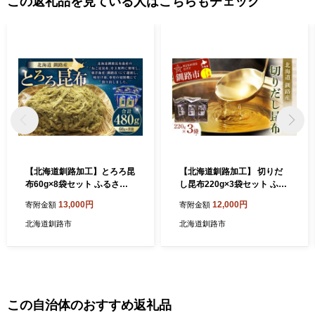
この返礼品を見ている人はこちらもチェック
【北海道釧路加工】とろろ昆
【北海道釧路加工】 切りだ
布60g×8袋セット ふるさと
し昆布220g×3袋セット ふる
納税 とろろ昆布 F4F-8612
さと納税 昆布 F4F-8614
13,000円
12,000円
寄附金額
寄附金額
北海道釧路市
北海道釧路市
この自治体のおすすめ返礼品