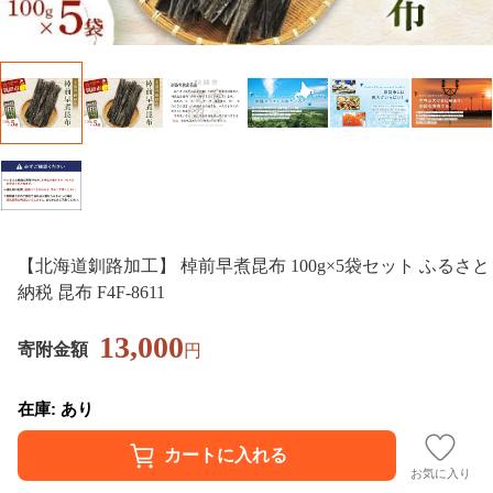
【北海道釧路加工】 棹前早煮昆布 100g×5袋セット ふるさと
納税 昆布 F4F-8611
13,000
寄附金額
円
在庫: あり
お気に入り