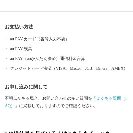
心で良質な食料の供給体制の形成に努めるとともに、この恵みを
与えてくれる自然環境の保全や環境調和型の循環社会実現への取
り組みを進めています。 釧路市には、大規模な食品・製薬工場や
お支払い方法
製紙工場のほか、全国唯一の石炭鉱業所が操業しており地域の主
力産業として地域経済の核となっています。 これらの地域産業を
au PAY カード（番号入力不要）
支えているのが重要港湾釧路港や釧路空港であり、現在整備が進
au PAY 残高
められている北海道横断自動車道(高速道路)の完成により今後、飛
躍的に物流機能が高まるものと期待されています。 また、特別天
au PAY（auかんたん決済）通信料金合算
然記念物｢タンチョウ｣や「阿寒湖のマリモ」をはじめとする世界
クレジットカード決済（VISA、Master、JCB、Diners、AMEX）
的にも貴重で魅力あふれる地域資源が豊富にあります。 さらに、
夏でも最高気温が20度前後と涼しく快適なわが街は、移住・長期
お申し込みに関して
滞在にも適した地域と言えます。 ＜ワンストップ申請書送付先＞
〒860-0833 熊本県熊本市中央区平成3-18-10株式会社5C 釧路市ふ
不明点がある場合、お問い合わせの多い質問を
「よくある質問（F
るさと納税サポートセンター 行 ※1月10日必着となっておりま
AQ）」
に掲載しておりますのでご確認ください。
す。