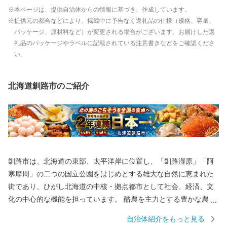
本ページは、提供自治体からの情報に基づき、作成しています。
提供元の都合などにより、掲載中に予告なく返礼品の仕様（規格、容量、
パッケージ、原材料など）が変更される場合がございます。お届けした返
礼品のパッケージやラベルに記載されている注意書きなどをご確認くださ
い。
北海道釧路市のご紹介
釧路市は、北海道の東部、太平洋岸に位置し、「釧路湿原」「阿
寒摩周」の二つの国立公園をはじめとする雄大な自然に恵まれた
街であり、ひがし北海道の中核・拠点都市として社会、経済、文
化の中心的な機能を担っています。 酪農を主力とする豊かな農業
生産、豊富な森林資源を有する林業、そして国内有数の水揚げ量
自治体紹介をもっと見る
を誇る水産業など、日本の食料基地といえる地域です。 安全・安