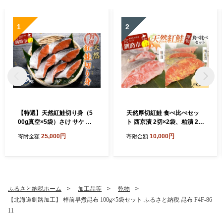
1
2
【特選】天然紅鮭切り身（5
天然厚切紅鮭 食べ比べセッ
00g真空×5袋）さけ サケ 紅
ト 西京漬 2切×2袋、粕漬 2切
さけ おかず ご飯のお供 お弁
×2袋 (計8切) 魚 切り身 漬け
25,000円
10,000円
寄附金額
寄附金額
当 真空 釧路 北海道 海産物
粕漬け 西京焼き 西京漬 海鮮
鮭 しゃけ シャケ北海道 釧路
北海道 あいちょう リピート
リピーター 大人気 一番人気
あいちょう釧路 老舗 ご当地
ローカル スーパー 釧路 釧路
ふるさと納税ホーム
加工品等
乾物
市 人気 おいしい 美味しい う
【北海道釧路加工】 棹前早煮昆布 100g×5袋セット ふるさと納税 昆布 F4F-86
まい 道東 北海道 F4F-8513
11