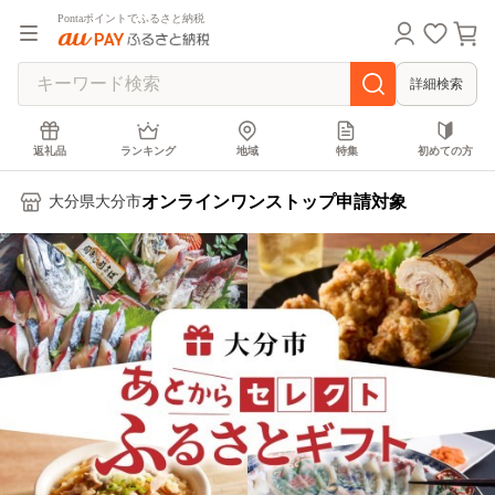
Pontaポイントでふるさと納税
詳細検索
返礼品
ランキング
地域
特集
初めての方
オンラインワンストップ申請対象
大分県大分市