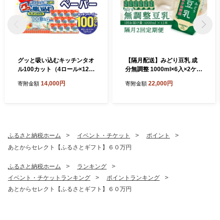
グッと吸い込むキッチンタオ
【隔月配送】みどり豆乳 成
ル100カット（4ロール×12パ
分無調整 1000ml×6入×2ケー
ック） キッチンペーパー 日
ス（計12本） 隔月2回お届け
14,000円
22,000円
寄附金額
寄附金額
用品 消耗品 大容量 吸収力 破
定期便 飲料 豆乳 成分無調整
れにくい 長持ち 掃除 便利 高
定期便 常温保存 無調整豆乳
評価 R14030
栄養 スムージー 担々麵 紙パ
ック 大豆 イソフラボン タン
パク質 T10087
ふるさと納税ホーム
イベント・チケット
ポイント
あとからセレクト【ふるさとギフト】６０万円
ふるさと納税ホーム
ランキング
イベント・チケットランキング
ポイントランキング
あとからセレクト【ふるさとギフト】６０万円