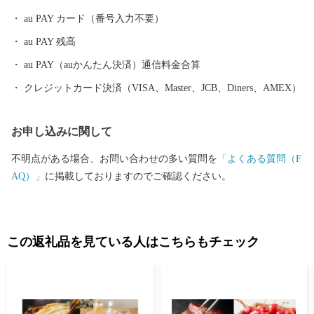
野の鶏めし」など多彩な食資源に恵まれた自然と都市が共存する
au PAY カード（番号入力不要）
まちです。 ふるさと大分市応援寄附金について 5,000円以上寄附
au PAY 残高
をしていただいた方には、市のＰＲも兼ねて返礼品をお送りさせ
ていただきます。 【ご注意】 ・返礼品の送付は、大分市外にお住
au PAY（auかんたん決済）通信料金合算
まいの方に限らせていただきます。 ・寄附につきましては、年度
クレジットカード決済（VISA、Master、JCB、Diners、AMEX）
内の回数制限は現在設けておりません。 ・返礼品のお届けには1
～2ヶ月程度かかることがあります。 ・返礼品の写真はイメージ
お申し込みに関して
です。 ※長期不在、住所不明等で返礼品をお受取りいただけなか
った場合、再発送は出来かねますので、ご了承ください。 ※お受
不明点がある場合、お問い合わせの多い質問を
「よくある質問（F
け取りできない期間が予め分かっている場合は、お申込み時に
AQ）」
に掲載しておりますのでご確認ください。
「備考欄」へご記入くださいませ。
この返礼品を見ている人はこちらもチェック