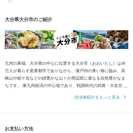
い。
大分県大分市のご紹介
九州の東端、大分県の中心に位置する大分市（おおいたし）は48
万人が暮らす産業都市でありながら、瀬戸内の青い海に臨み、高
崎山や鎧ケ岳などの緑豊かな山々が周辺部に連なる自然豊かなま
ちです。 東九州経済の中心地であり、戦国時代の武将・大友宗麟
公の時代より日本を代表する国際色豊かな貿易都市・南蛮文化の
自治体紹介をもっと見る
発祥都市として繁栄し、高度成長期以降は工業を中心として幅広
い産業が展開され、製造品出荷額は九州第一位を続けています。
一方で豊かな自然にも恵まれ、全国ブランド「関あじ・関さば」
をはじめとした海産物や、「豊後牛」「おおいた和牛」など様々
お支払い方法
な農畜産物、「大分ふぐ」「とり天」「大分銘菓ざびえる」「吉