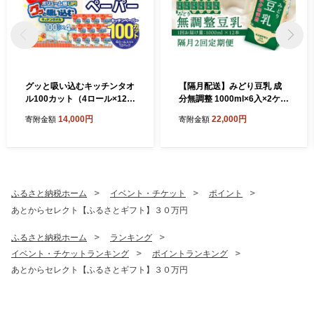
グッと吸い込むキッチンタオ
【隔月配送】みどり豆乳 成
ル100カット（4ロール×12パ
分無調整 1000ml×6入×2ケー
ック） キッチンペーパー 日
ス（計12本） 隔月2回お届け
14,000円
22,000円
寄附金額
寄附金額
用品 消耗品 大容量 吸収力 破
定期便 飲料 豆乳 成分無調整
れにくい 長持ち 掃除 便利 高
定期便 常温保存 無調整豆乳
評価 R14030
栄養 スムージー 担々麵 紙パ
ック 大豆 イソフラボン タン
パク質 T10087
ふるさと納税ホーム
イベント・チケット
ポイント
あとからセレクト【ふるさとギフト】３０万円
ふるさと納税ホーム
ランキング
イベント・チケットランキング
ポイントランキング
あとからセレクト【ふるさとギフト】３０万円