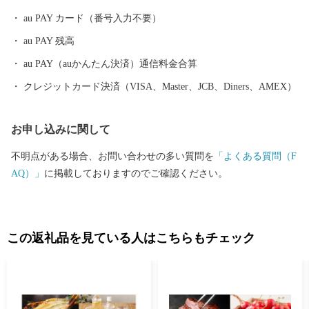
野の鶏めし」など多彩な食資源に恵まれた自然と都市が共存する
au PAY カード（番号入力不要）
まちです。 ふるさと大分市応援寄附金について 5,000円以上寄附
au PAY 残高
をしていただいた方には、市のＰＲも兼ねて返礼品をお送りさせ
ていただきます。 【ご注意】 ・返礼品の送付は、大分市外にお住
au PAY（auかんたん決済）通信料金合算
まいの方に限らせていただきます。 ・寄附につきましては、年度
クレジットカード決済（VISA、Master、JCB、Diners、AMEX）
内の回数制限は現在設けておりません。 ・返礼品のお届けには1
～2ヶ月程度かかることがあります。 ・返礼品の写真はイメージ
お申し込みに関して
です。 ※長期不在、住所不明等で返礼品をお受取りいただけなか
った場合、再発送は出来かねますので、ご了承ください。 ※お受
不明点がある場合、お問い合わせの多い質問を
「よくある質問（F
け取りできない期間が予め分かっている場合は、お申込み時に
AQ）」
に掲載しておりますのでご確認ください。
「備考欄」へご記入くださいませ。
この返礼品を見ている人はこちらもチェック