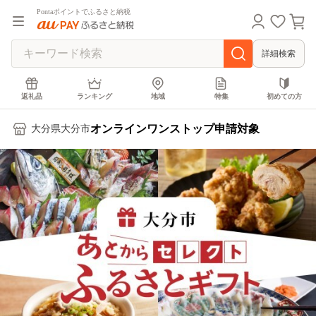
Pontaポイントでふるさと納税
詳細検索
返礼品
ランキング
地域
特集
初めての方
オンラインワンストップ申請対象
大分県大分市