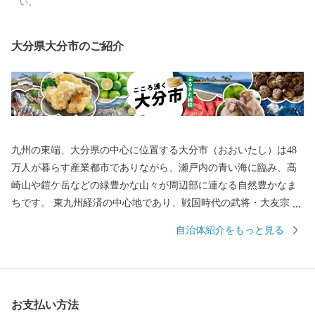
い。
大分県大分市のご紹介
九州の東端、大分県の中心に位置する大分市（おおいたし）は48
万人が暮らす産業都市でありながら、瀬戸内の青い海に臨み、高
崎山や鎧ケ岳などの緑豊かな山々が周辺部に連なる自然豊かなま
ちです。 東九州経済の中心地であり、戦国時代の武将・大友宗麟
公の時代より日本を代表する国際色豊かな貿易都市・南蛮文化の
自治体紹介をもっと見る
発祥都市として繁栄し、高度成長期以降は工業を中心として幅広
い産業が展開され、製造品出荷額は九州第一位を続けています。
一方で豊かな自然にも恵まれ、全国ブランド「関あじ・関さば」
をはじめとした海産物や、「豊後牛」「おおいた和牛」など様々
お支払い方法
な農畜産物、「大分ふぐ」「とり天」「大分銘菓ざびえる」「吉