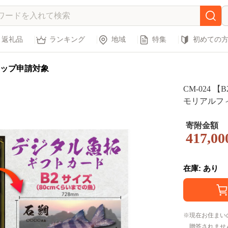
返礼品
ランキング
地域
特集
初めての
ップ申請対象
CM-024
モリアルフ
寄附金額
417,00
在庫: あり
現在お住まい
贈答されませ