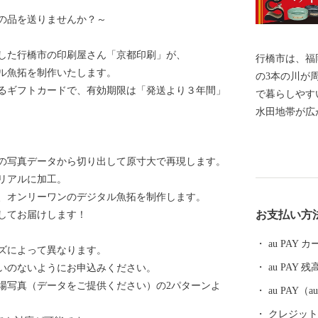
の品を送りませんか？～
した行橋市の印刷屋さん「京都印刷」が、
行橋市は、福
ル魚拓を制作いたします。
の3本の川が
るギフトカードで、有効期限は「発送より３年間」
で暮らしやす
水田地帯が広
周防灘にも面
では、市内を
の写真データから切り出して原寸大で再現します。
が開通し一層
リアルに加工。
都市として着実に
、オンリーワンのデジタル魚拓を制作します。
専用番号（
お支払い方
してお届けします！
ー） 0120 - 1984 -
ドレス furusato@
au PAY
ズによって異なります。
au PAY 残
いのないようにお申込みください。
場写真（データをご提供ください）の2パターンよ
au PAY
クレジットカ