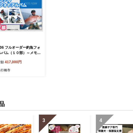
006 フルオーダー釣魚フォ
ルバム（１０部）～メモリ
フィッシュを１冊に～
417,000円
金額
県行橋市
品
3
4