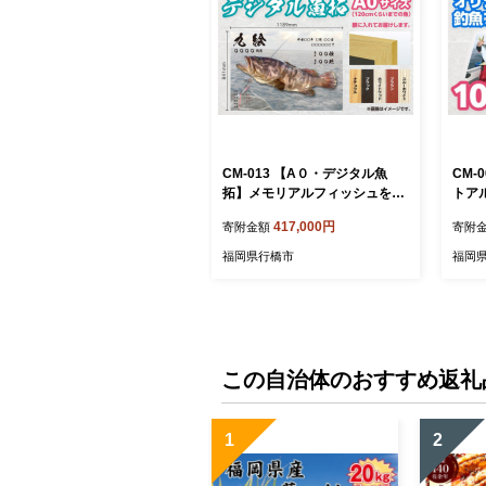
CM-013 【A０・デジタル魚
CM-
拓】メモリアルフィッシュを釣
トア
れたてのままに。
アル
417,000円
寄附金額
寄附
福岡県行橋市
福岡
この自治体のおすすめ返礼
1
2