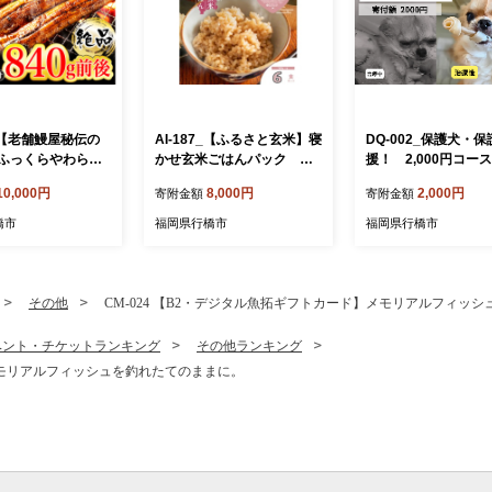
0 【老舗鰻屋秘伝の
AI-187_【ふるさと玄米】寝
DQ-002_保護犬・
ふっくらやわらか
かせ玄米ごはんパック 福
援！ 2,000円コー
尾（280g前後×3
岡県行橋市産【160g×6食セ
品無し）
10,000円
8,000円
2,000円
寄附金額
寄附金額
ット】
橋市
福岡県行橋市
福岡県行橋市
その他
CM-024 【B2・デジタル魚拓ギフトカード】メモリアルフィッ
ベント・チケットランキング
その他ランキング
】メモリアルフィッシュを釣れたてのままに。