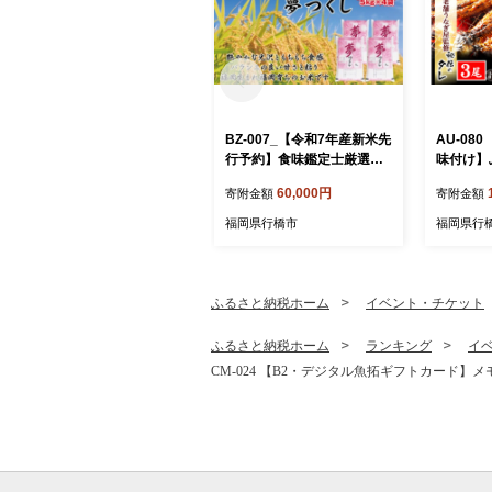
BZ-007_【令和7年産新米先
AU-08
行予約】食味鑑定士厳選
味付け】
福岡県産夢つくし20kg（5k
鰻の蒲焼3
60,000円
寄附金額
寄附金額
g×4)
尾）
福岡県行橋市
福岡県行
ふるさと納税ホーム
イベント・チケット
ふるさと納税ホーム
ランキング
イ
CM-024 【B2・デジタル魚拓ギフトカード