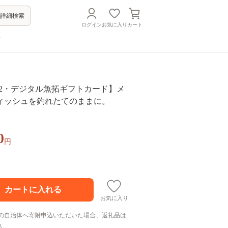
詳細検索
ログイン
お気に入り
カート
方
 【B2・デジタル魚拓ギフトカード】メ
ィッシュを釣れたてのままに。
0
円
お気に入り
の自治体へ寄附申込いただいた場合、返礼品は
ん。