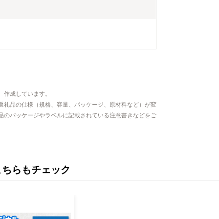
、作成しています。
返礼品の仕様（規格、容量、パッケージ、原材料など）が変
品のパッケージやラベルに記載されている注意書きなどをご
こちらもチェック