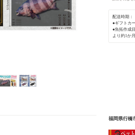
配送時期：
●ギフトカ
●魚拓作成
より約1か
福岡県行橋