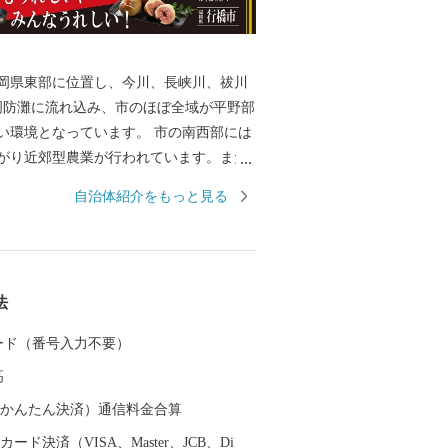
岡県東部に位置し、今川、長峡川、祓川
周防灘に流れ込み、市のほぼ全域が平野部
い環境となっています。 市の南西部には
がり近郊型農業が行われています。また
しているため漁業も盛んな町です。 近年
自治体紹介をもっと見る
通る東九州自動車道、国道201号バイパス
インフラの整備が進み、京築地区の中核
発展を続けています。 ふるさと納税
フリーダイヤル） （ゆくはし ゴ
法
 50 ふるさと納税専用メールア
city.yukuhashi.lg.jp
 カード（番号入力不要）
高
（auかんたん決済）通信料金合算
ード決済（VISA、Master、JCB、Di