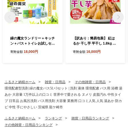
緑の魔女ランドリー＋キッチ
【訳あり：簡易包装】 紅は
ン＋バス＋トイレお試しセッ
るか 干し芋 平干し 1.8kg ゆ
ト MG-33 | 茨城県 龍ケ崎市
うゆう農園 | 無添加 着色料不
18,000円
16,000円
寄附金額
寄附金額
洗剤 液体 液体洗剤 環境配慮
使用 国産 わけあり ほしいも
エコ やさしい 洗濯 洗濯洗剤
干しいも さつまいも 芋 おや
トイレ トイレ用洗剤 バス バ
つ 茨城県 龍ケ崎市
ス用洗剤 トイレ トイレ用洗
剤 衣類 衣類用洗剤 汚れ 油汚
れ 皮脂 皮脂汚れ パイプ パイ
ふるさと納税ホーム
雑貨・日用品
その他雑貨・日用品
プクリーナー 植物由来 除菌
環境配慮型洗剤 緑の魔女バス5L×3セット | 洗剤 液体 環境配慮 バス用 浴槽 湯
防臭 エコ お中元 お歳暮 ギフ
あか 大容量 1万件以上の口コミ 世界中で愛される ヌメリ 皮脂汚れ 中性タイ
ト 大掃除 洗浄力 セット 121
2492
プ 日常品 お風呂洗剤 バス用洗剤 大容量 業務用 口コミ人気 人気 湯あか 防カ
ビ 中性 手にやさしい 茨城県 龍ケ崎市
ふるさと納税ホーム
ランキング
雑貨・日用品ランキング
その他雑貨・日用品ランキング