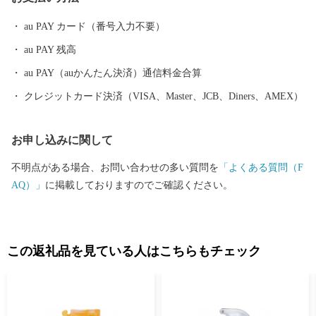
時代もあることから、こだわりの職人が作る老舗の品や、若手職
人が新たな風を吹き込み送り出した品々が数多くあります。それ
au PAY カード（番号入力不要）
らの品々を、ご寄附へのお礼として贈らせていただきます。
au PAY 残高
au PAY（auかんたん決済）通信料金合算
クレジットカード決済（VISA、Master、JCB、Diners、AMEX）
お申し込みに関して
不明点がある場合、お問い合わせの多い質問を
「よくある質問（F
AQ）」
に掲載しておりますのでご確認ください。
この返礼品を見ている人はこちらもチェック