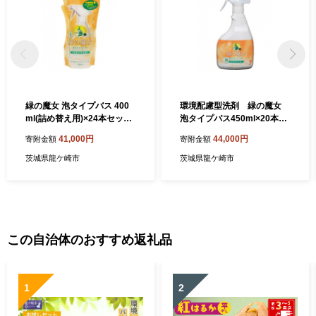
緑の魔女 泡タイプバス 400
環境配慮型洗剤 緑の魔女
ml(詰め替え用)×24本セット |
泡タイプバス450ml×20本セ
洗剤 液体 環境配慮 バス用 浴
ット | 洗剤 液体 環境配慮 バ
41,000円
44,000円
寄附金額
寄附金額
槽 湯あか 大容量 1万件以上
ス用 浴槽 湯あか 大容量 1万
の口コミ 世界中で愛される
件以上の口コミ 世界中で愛
茨城県龍ケ崎市
茨城県龍ケ崎市
ヌメリ 皮脂汚れ 中性タイプ
される ヌメリ 皮脂汚れ 中性
日常品 お風呂洗剤 バス用洗
タイプ 日常品 お風呂洗剤 バ
剤 大容量 業務用 口コミ人気
ス用洗剤 大容量 業務用 口コ
人気 湯あか 防カビ 中性 手に
ミ人気 人気 湯あか 防カビ 中
やさしい 茨城県 龍ケ崎市
性 手にやさしい 茨城県 龍ケ
崎市
この自治体のおすすめ返礼品
1
2