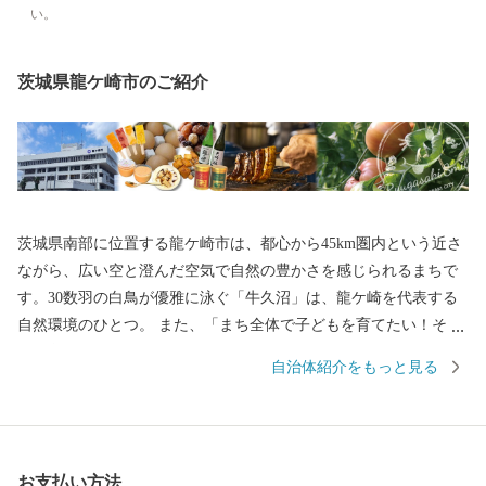
い。
茨城県龍ケ崎市のご紹介
茨城県南部に位置する龍ケ崎市は、都心から45km圏内という近さ
ながら、広い空と澄んだ空気で自然の豊かさを感じられるまちで
す。30数羽の白鳥が優雅に泳ぐ「牛久沼」は、龍ケ崎を代表する
自然環境のひとつ。 また、「まち全体で子どもを育てたい！そし
て子育てを支えたい！」そんな想いを実現するべく、結婚、妊
自治体紹介をもっと見る
娠、出産、育児、教育、それぞれのステージに応じたさまざまな
支援策を展開しています。そして、これからも「子どもを産み、
育てるなら龍ケ崎」と思ってもらえるようなまちづくりを進めて
いきます。 そんな龍ケ崎市は、一大商業のまちとして名を馳せた
お支払い方法