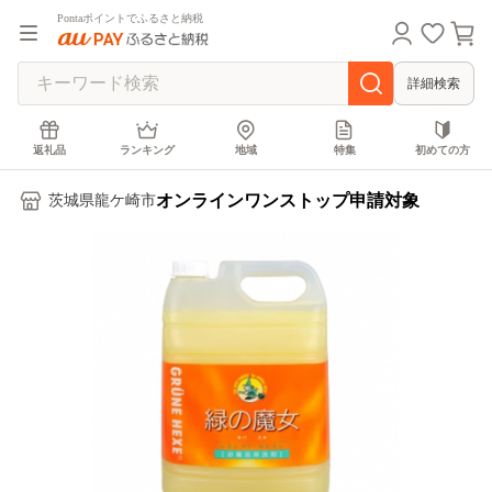
Pontaポイントでふるさと納税
詳細検索
返礼品
ランキング
地域
特集
初めての方
オンラインワンストップ申請対象
茨城県龍ケ崎市