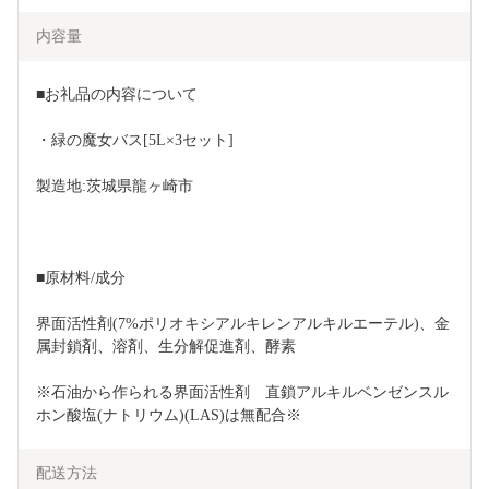
内容量
■お礼品の内容について
・緑の魔女バス[5L×3セット]
製造地:茨城県龍ヶ崎市
■原材料/成分
界面活性剤(7%ポリオキシアルキレンアルキルエーテル)、金
属封鎖剤、溶剤、生分解促進剤、酵素
※石油から作られる界面活性剤　直鎖アルキルベンゼンスル
ホン酸塩(ナトリウム)(LAS)は無配合※
配送方法