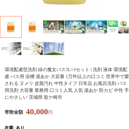
環境配慮型洗剤 緑の魔女バス5L×3セット | 洗剤 液体 環境配
慮 バス用 浴槽 湯あか 大容量 1万件以上の口コミ 世界中で愛
される ヌメリ 皮脂汚れ 中性タイプ 日常品 お風呂洗剤 バス
用洗剤 大容量 業務用 口コミ人気 人気 湯あか 防カビ 中性 手
にやさしい 茨城県 龍ケ崎市
40,000
寄附金額
円
在庫: あり