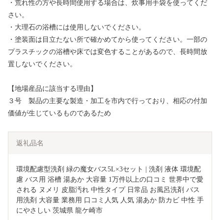
・荒れ性の方や長時間使用する場合は、炊事用手袋を使ってくだ
さい。
・大理石の浴槽には使用しないでください。
・塗装面は目立たない所で確かめてから使ってください。一部の
プラスチックの浴槽や床では変色することがあるので、長時間放
置しないでください。
【地場産品に該当する理由】
３号 製品の主要な製造・加工を市内で行っており、相応の付加
価値が生じているものであるため
返礼品名
環境配慮型洗剤 緑の魔女バス5L×3セット | 洗剤 液体 環境配
慮 バス用 浴槽 湯あか 大容量 1万件以上の口コミ 世界中で愛
される ヌメリ 皮脂汚れ 中性タイプ 日常品 お風呂洗剤 バス
用洗剤 大容量 業務用 口コミ人気 人気 湯あか 防カビ 中性 手
にやさしい 茨城県 龍ケ崎市