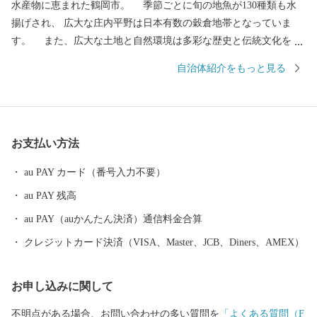
水産物に恵まれた鶴岡市。 季節ごとに旬の地魚が130種類も水
揚げされ、 広大な庄内平野は日本有数の穀倉地帯となっていま
す。 また、広大な土地と自然環境は多彩な歴史と伝統文化をも
たらしました。 地域の伝統行事や特色あるまつりは、今もなお
自治体紹介をもっと見る
市民の手によって大切に継承されています。 その特色が認めら
れ、日本初となるユネスコ食文化創造都市になりました。 ---------
--------------------------------------- 各種お問合せ先について ---------
--------------------------------------- ●ふるさと納税全般に関する問い
お支払い方法
合わせ 鶴岡市総務部総務課 ふるさと納税担当（平日8時30分~17
時15分） 電話0235-25-2118（直通） FAX0235-24-9071 E-mail：fu
au PAY カード（番号入力不要）
rusato@city.tsuruoka.yamagata.jp ●お礼の品の内容や発送等に関する
au PAY 残高
問い合わせ 株式会社チャンピオン(管理業務受託事業者) 営業時間
【平日】10:00〜18:00 ※土日祝祭日はお休みをいただいておりま
au PAY（auかんたん決済）通信料金合算
す。 TEL: 0120-153-012 E-mail：3012_turuoka@champion.co.jp
クレジットカード決済（VISA、Master、JCB、Diners、AMEX）
お申し込みに関して
不明点がある場合、お問い合わせの多い質問を
「よくある質問（F