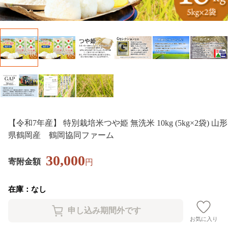
【令和7年産】 特別栽培米つや姫 無洗米 10kg (5kg×2袋) 山形
県鶴岡産 鶴岡協同ファーム
30,000
寄附金額
円
在庫：なし
お気に入り