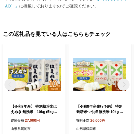
AQ）」
に掲載しておりますのでご確認ください。
この返礼品を見ている人はこちらもチェック
【令和7年産】 特別栽培米は
【令和8年産先行予約】 特別
えぬき 無洗米 10kg (5kg×2
栽培米つや姫 無洗米 10kg (5
袋) 山形県鶴岡産 鶴岡協
kg×2袋) 山形県鶴岡産 鶴岡
27,000円
26,000円
寄附金額
寄附金額
同ファーム
協同ファーム
山形県鶴岡市
山形県鶴岡市