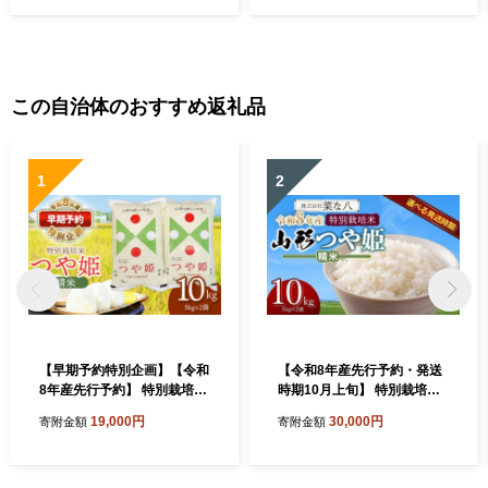
この自治体のおすすめ返礼品
1
2
【早期予約特別企画】【令和
【令和8年産先行予約・発送
8年産先行予約】 特別栽培米
時期10月上旬】 特別栽培米
つや姫 精米 10kg (5kg×2袋)
山形つや姫 精米 10kg(5kg×
19,000円
30,000円
寄附金額
寄附金額
山形県鶴岡産 鶴岡協同ファ
2) 山形県鶴岡市産 株式会
ーム
社菜な八（鶴岡ファーマー
ズ）