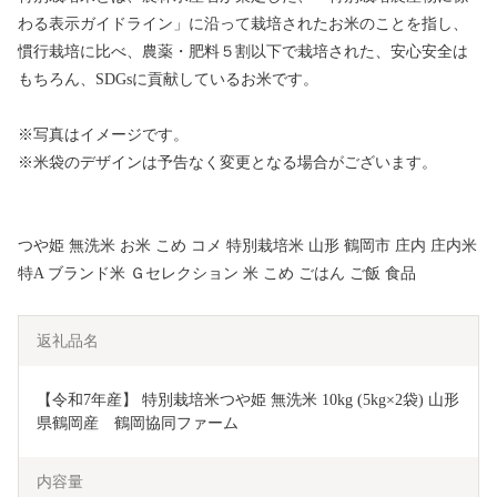
わる表示ガイドライン」に沿って栽培されたお米のことを指し、
慣行栽培に比べ、農薬・肥料５割以下で栽培された、安心安全は
もちろん、SDGsに貢献しているお米です。
※写真はイメージです。
※米袋のデザインは予告なく変更となる場合がございます。
つや姫 無洗米 お米 こめ コメ 特別栽培米 山形 鶴岡市 庄内 庄内米
特A ブランド米 Ｇセレクション 米 こめ ごはん ご飯 食品
返礼品名
【令和7年産】 特別栽培米つや姫 無洗米 10kg (5kg×2袋) 山形
県鶴岡産　鶴岡協同ファーム
内容量