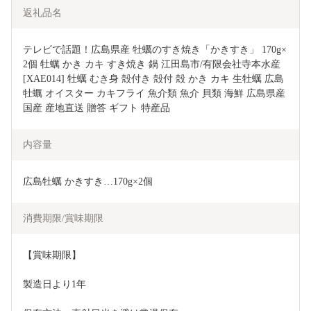
返礼品名
テレビで話題！広島県産 牡蠣のすき焼き「かきすき」 170g×
2個 牡蠣 かき カキ すき焼き 鍋 江田島市/有限会社寺本水産 
[XAE014] 牡蠣 むき身 殻付き 殻付 殻 かき カキ 生牡蠣 広島
牡蠣 オイスター カキフライ 魚介類 魚介 貝類 海鮮 広島県産 
国産 産地直送 贈答 ギフト 特産品
内容量
広島牡蠣 かきすき…170g×2個
消費期限/賞味期限
【賞味期限】
製造日より1年