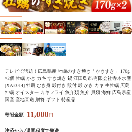
テレビで話題！広島県産 牡蠣のすき焼き「かきすき」 170g
×2個 牡蠣 かき カキ すき焼き 鍋 江田島市/有限会社寺本水産
[XAE014] 牡蠣 むき身 殻付き 殻付 殻 かき カキ 生牡蠣 広島
牡蠣 オイスター カキフライ 魚介類 魚介 貝類 海鮮 広島県産
国産 産地直送 贈答 ギフト 特産品
11,000
寄附金額
円
決済から2週間程度で発送