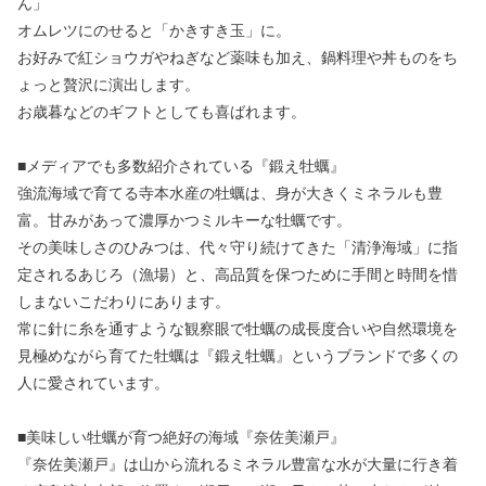
ん」
オムレツにのせると「かきすき玉」に。
お好みで紅ショウガやねぎなど薬味も加え、鍋料理や丼ものをち
ょっと贅沢に演出します。
お歳暮などのギフトとしても喜ばれます。
■メディアでも多数紹介されている『鍛え牡蠣』
強流海域で育てる寺本水産の牡蠣は、身が大きくミネラルも豊
富。甘みがあって濃厚かつミルキーな牡蠣です。
その美味しさのひみつは、代々守り続けてきた「清浄海域」に指
定されるあじろ（漁場）と、高品質を保つために手間と時間を惜
しまないこだわりにあります。
常に針に糸を通すような観察眼で牡蠣の成長度合いや自然環境を
見極めながら育てた牡蠣は『鍛え牡蠣』というブランドで多くの
人に愛されています。
■美味しい牡蠣が育つ絶好の海域『奈佐美瀬戸』
『奈佐美瀬戸』は山から流れるミネラル豊富な水が大量に行き着