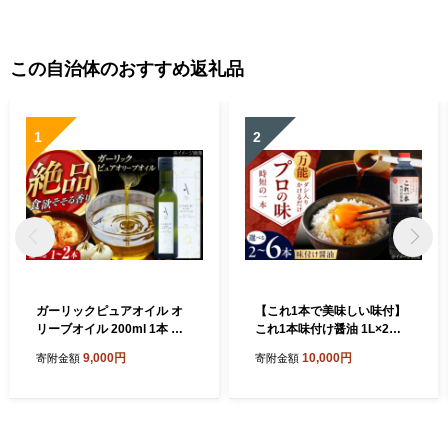
島牡蠣 オイスター カキフラ
島牡蠣 オイスター カキフラ
イ 魚介類 魚介 貝類 海鮮 広
イ 魚介類 魚介 貝類 海鮮 広
島県産 国産 産地直送 贈答 ギ
島県産 国産 産地直送 贈答 ギ
フト 特産品
フト 特産品
この自治体のおすすめ返礼品
1
2
ガーリックピュアオイル オ
【これ1本で美味しい味付】
リーブオイル 200ml 1本 調
これ1本味付け醤油 1L×2本
味料 食用油 エキストラバー
健康 簡単 和食 料理 醤油 し
9,000円
10,000円
寄附金額
寄附金額
ジン エクストラバージン お
ょう油 しょうゆ お醤油 セッ
りーぶおいる おいる オリー
ト 詰め合わせ 調味料 大豆 発
ブ油 油 調味料 食用油 ヘルシ
酵食品 刺身 煮物 だし だし醤
ー 健康 国産 広島県産 贈答
油 出汁醤油 出汁 濃口 濃い口
ギフト オリーブオイル リピ
こいくち 安心 安全 手作り コ