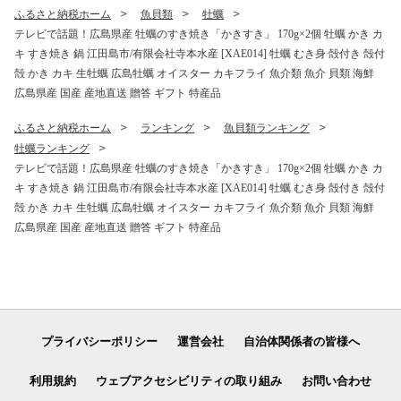
ート ギフト プレゼント 贈答
ク 旨味 国産 料理 グルメ 保
ふるさと納税ホーム
魚貝類
牡蠣
人気 高品質 好評 広島県産 江
存 リピート ギフト 人気 高品
テレビで話題！広島県産 牡蠣のすき焼き「かきすき」 170g×2個 牡蠣 かき カ
田島市/リベラグループ株式
質 好評 広島県産 江田島市/濱
キ すき焼き 鍋 江田島市/有限会社寺本水産 [XAE014] 牡蠣 むき身 殻付き 殻付
会社 [XAJ083]
口醤油 [XAA009]
殻 かき カキ 生牡蠣 広島牡蠣 オイスター カキフライ 魚介類 魚介 貝類 海鮮
広島県産 国産 産地直送 贈答 ギフト 特産品
ふるさと納税ホーム
ランキング
魚貝類ランキング
牡蠣ランキング
テレビで話題！広島県産 牡蠣のすき焼き「かきすき」 170g×2個 牡蠣 かき カ
キ すき焼き 鍋 江田島市/有限会社寺本水産 [XAE014] 牡蠣 むき身 殻付き 殻付
殻 かき カキ 生牡蠣 広島牡蠣 オイスター カキフライ 魚介類 魚介 貝類 海鮮
広島県産 国産 産地直送 贈答 ギフト 特産品
プライバシーポリシー
運営会社
自治体関係者の皆様へ
利用規約
ウェブアクセシビリティの取り組み
お問い合わせ