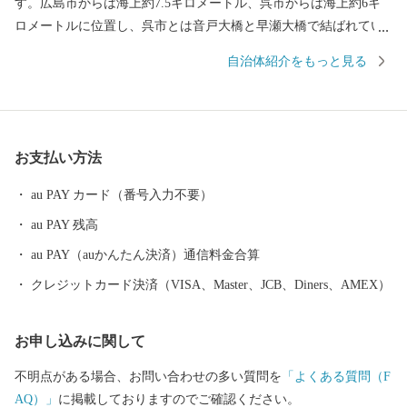
す。広島市からは海上約7.5キロメートル、呉市からは海上約6キ
ロメートルに位置し、呉市とは音戸大橋と早瀬大橋で結ばれてい
ます。また広島港からも定期船が頻繁に行き来し、海路からもア
自治体紹介をもっと見る
クセスしやすい環境にあります。 空から見るとザリガニのような
形をしており、その複雑な形状から周辺の海域は場所ごとに個性
があります。年中穏やかな江田島湾、風光明媚な沖美町沿岸、潮
の流れが速い早瀬等々、表情豊かな各海域は、全国トップクラス
お支払い方法
の生産を誇る牡蠣を始め水産物の宝庫となっています。 ■バラエ
ティに富んだ生産者 水産物以外にも、瀬戸内海の穏やかな気候を
au PAY カード（番号入力不要）
生かした農産物、技を駆使した加工食品や工芸品が多種多様につ
au PAY 残高
くられています。何より魅力的なのは、これら産品をつくってい
る生産者の人柄です。「この人たちがつくっているならぜひ買っ
au PAY（auかんたん決済）通信料金合算
てみたい！」。そう思わせてくれる個性豊かな生産者のこだわり
クレジットカード決済（VISA、Master、JCB、Diners、AMEX）
が詰まった島の恵みをぜひお楽しみください。 ■島ならではの体
験にも注目 島の風光明媚な自然環境を生かした体験プログラムも
お申し込みに関して
おススメです。表情豊かな海で行われるカヌーやSUPなどのマリ
ンアクティビティ、春秋の行楽シーズンはサイクリング、トレッ
不明点がある場合、お問い合わせの多い質問を
「よくある質問（F
キング、釣りも楽しめます。また、みかん狩りやいちご狩り、イ
AQ）」
に掲載しておりますのでご確認ください。