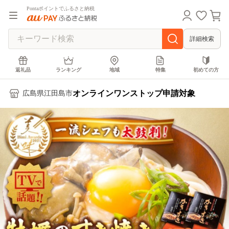
Pontaポイントでふるさと納税
詳細検索
返礼品
ランキング
地域
特集
初めての方
オンラインワンストップ申請対象
広島県江田島市