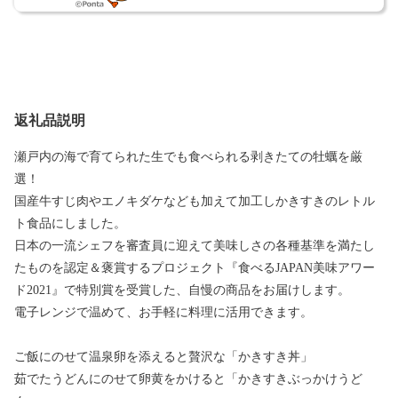
返礼品説明
瀬戸内の海で育てられた生でも食べられる剥きたての牡蠣を厳
選！
国産牛すじ肉やエノキダケなども加えて加工しかきすきのレトル
ト食品にしました。
日本の一流シェフを審査員に迎えて美味しさの各種基準を満たし
たものを認定＆褒賞するプロジェクト『食べるJAPAN美味アワー
ド2021』で特別賞を受賞した、自慢の商品をお届けします。
電子レンジで温めて、お手軽に料理に活用できます。
ご飯にのせて温泉卵を添えると贅沢な「かきすき丼」
茹でたうどんにのせて卵黄をかけると「かきすきぶっかけうど