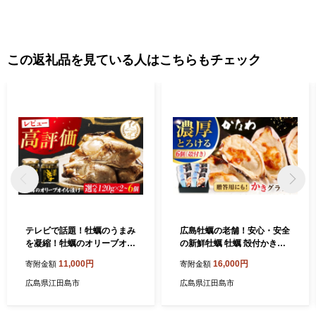
チジク狩りなどの収穫体験も季節ごとに体験でき、おなかも心も
満たされます。お取り寄せで島の味を堪能した後は、ぜひ島にも
遊びに来てください。
この返礼品を見ている人はこちらもチェック
テレビで話題！牡蠣のうまみ
広島牡蠣の老舗！安心・安全
を凝縮！牡蠣のオリーブオイ
の新鮮牡蠣 牡蠣 殻付かきグ
ル漬け 120g 牡蠣 かき カキ
ラタン 6個入 時短 魚介類 和
11,000円
16,000円
寄附金額
寄附金額
オリーブオイル おつまみ 江
食 海鮮 海産物 広島県産 江田
田島市/有限会社寺本水産 [X
島市/株式会社かなわ [XBP02
広島県江田島市
広島県江田島市
AE013] 牡蠣 むき身 殻付き
6] 牡蠣 冷凍 むき身 殻付き
殻付 殻 かき カキ 生牡蠣 広
殻付 殻 かき カキ 生牡蠣 広