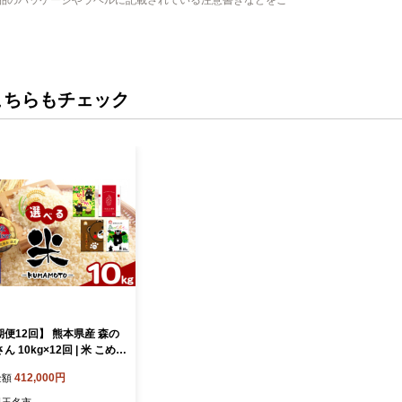
品のパッケージやラベルに記載されている注意書きなどをご
こちらもチェック
便12回】 熊本県産 森の
ん 10kg×12回 | 米 こめ
おこめ 白米 精米 定期 定期
412,000円
金額
本県 玉名市