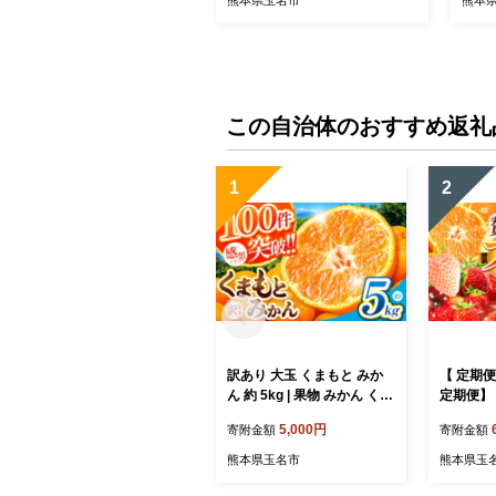
熊本県玉名市
熊本
この自治体のおすすめ返礼
1
2
訳あり 大玉 くまもと みか
【 定期便
ん 約 5kg | 果物 みかん くだ
定期便】 
もの みかん フルーツ みか
ーツ 選
5,000円
寄附金額
寄附金額
ん 柑橘 みかん 柑橘類 みか
ご みかん
ん ミカン 家庭用 みかん 熊
どう メ
熊本県玉名市
熊本県玉
本県 みかん 玉名市 みかん
ット 梨 
プ） 2回 