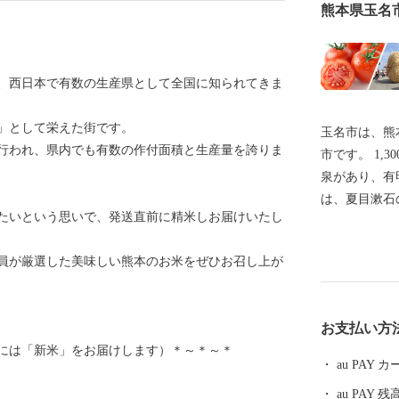
熊本県玉名
、西日本で有数の生産県として全国に知られてきま
」として栄えた街です。
玉名市は、熊
行われ、県内でも有数の作付面積と生産量を誇りま
市です。 1,300余年の歴史と泉質の優秀さを誇る玉名温
泉があり、有
は、夏目漱石
たいという思いで、発送直前に精米しお届けいたし
います。日本
に登録された
員が厳選した美味しい熊本のお米をぜひお召し上が
土地も魅力の一つです。 また2
モデルの一人
です。金栗四
お支払い方
樹立し、日本
には「新米」をお届けします）＊～＊～＊
た。金栗四三
au PAY
ため、後世ま
au PAY 残