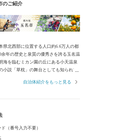
市のご紹介
本県北西部に位置する人口約6.6万人の都
明海を臨むミカン園の丘にある小天温泉
の小説「草枕」の舞台としても知られて
一の生産量を誇るミニトマトや日本遺産
自治体紹介をもっと見る
菊池川流域産のお米がとれる自然豊かな
019年大河ドラマ主人公
「日本マラソンの父・金栗四三」の故郷
三はマラソン選手として3度の世界記録を
法
人で初めてオリンピックに出場しまし
の大きな功績を多くの人に知ってもらう
 カード（番号入力不要）
で伝るために、街は観光地の整備や特産
高