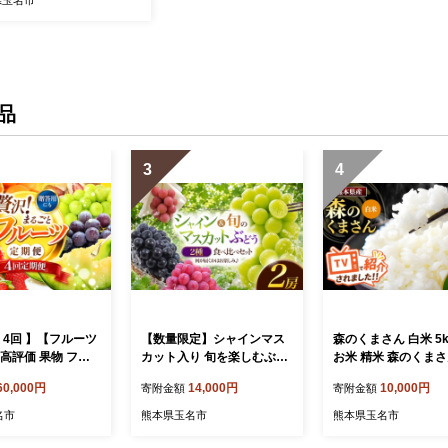
県玉名市
品
3
4
 4回 】【フルーツ
【数量限定】シャインマス
森のくまさん 白米 5kg
高評価 果物 フル
カット入り 旬を楽しむぶど
お米 精米 森のくまさ
べる発送回数 （いち
う2種セット | フルーツ 果物
ロ 国産 国産米 熊本
60,000円
14,000円
10,000円
寄附金額
寄附金額
 不知火 スイカ ぶ
くだもの ぶどう ブドウ 葡
本県 玉名市
ロン シャインマスカ
萄 種なし 熊本県 玉名市 ぶ
名市
熊本県玉名市
熊本県玉名市
柿 アイス クレー
どう 種無
~ 12回 1年 フルー