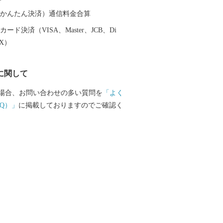
ち溢れています。 ふるさと寄附金
の魅力に触れていただき是非玉名に足を
（auかんたん決済）通信料金合算
受領書およびワンスト
ード決済（VISA、Master、JCB、Di
書について】 ・受領書およびワンストッ
EX）
は、寄附から約１カ月後に発送致しま
ストップ特例申請書をお急ぎの方は、「玉
に関して
案内」からダウンロードをお願いしま
場合、お問い合わせの多い質問を
「よく
050-3146-0828 玉名市ふるさと納税事
Q）」
に掲載しておりますのでご確認く
8:00、土日祝・年末年始除く) ◇制度に関
el：0968-75-1421 玉名市役所地域振
税担当 (8:30～17:15、土日祝・年末年
および個人情報につきましては、玉名市
事務局（ふるさとチョイス）および玉名
署にて共有させていただきます。また返
情報（お名前やお届け先等）について
供事業者にも共有させていただきます。