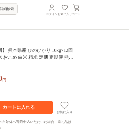
詳細検索
ログイン
お気に入り
カート
方
】 熊本県産 ひのひかり 10kg×12回
お米 おこめ 白米 精米 定期 定期便 熊本
0
円
お気に入り
の自治体へ寄附申込いただいた場合、返礼品は
ん。