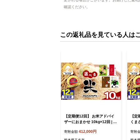
更される場合がございます。お届けした返礼
確認ください。
この返礼品を見ている人は
【定期便12回】 お米アドバイ
【定期
ザーにおまかせ 10kg×12回 | 米
くまさ
こめ お米 おこめ 白米 精米 定期
お米 
412,000円
寄附金額
寄附
定期便 熊本県 玉名市
便 熊