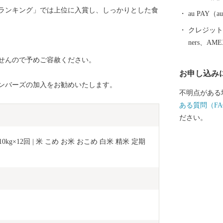
品の開発で活気に満
ランキング」では上位に入賞し、しっかりとした食
を通して玉名
au PAY
運んでみてください。 【重要：
クレジットカ
ップ特例申請
ners、AM
プ特例申請書
せんので予めご容赦ください。
す。 ・ワン
お申し込み
名市からのご
ンバーズの加入をお勧めいたします。
す。 【お問合せ先】 ◇返礼品（資料請求）に関するお
不明点がある
問合せ Tel：
ある質問（FA
務局 (9:00～1
ださい。
するお問合せ T
興課ふるさと納
g×12回 | 米 こめ お米 おこめ 白米 精米 定期 
始除く) ※お申込み・お問合せいただきました場合、
お問合せ内容
ふるさと納税
市役所担当部
礼品に関する
は、返礼品提