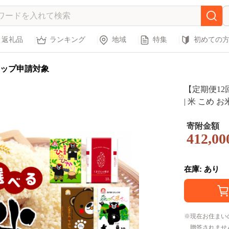
返礼品
ランキング
地域
特集
初めての
ップ申請対象
【定期便12回
| 米 こめ 
県 玉名市
寄附金額
412,00
在庫: あり
現在お住まい
贈答されませ