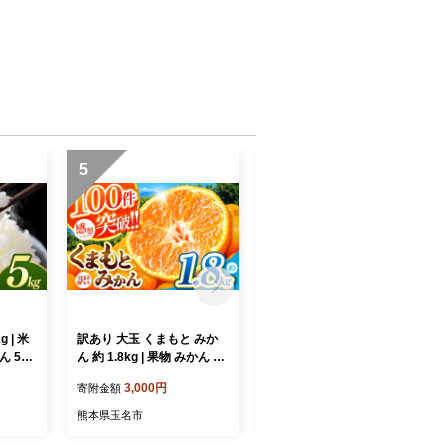
5
6
 | 米
訳あり 大玉 くまもと みか
玉名市産 大玉トマト 1kg
ん 5キ
ん 約 1.8kg | 果物 みかん く
（3～5玉） | 野菜 やさい ト
県産 熊
だもの みかん フルーツ み
マト ミニトマト 特選 熊本
3,000円
4,800円
寄附金額
寄附金額
かん 柑橘 みかん 柑橘類 み
県 玉名市
かん ミカン 家庭用 みかん
熊本県玉名市
熊本県玉名市
熊本県 みかん 玉名市 みか
ん