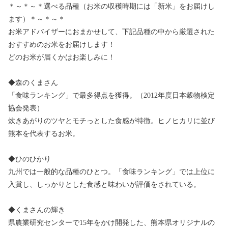
＊～＊～＊選べる品種（お米の収穫時期には「新米」をお届けし
ます）＊～＊～＊
お米アドバイザーにおまかせして、下記品種の中から厳選された
おすすめのお米をお届けします！
どのお米が届くかはお楽しみに！
◆森のくまさん
「食味ランキング」で最多得点を獲得。（2012年度日本穀物検定
協会発表）
炊きあがりのツヤとモチっとした食感が特徴。ヒノヒカリに並び
熊本を代表するお米。
◆ひのひかり
九州では一般的な品種のひとつ。「食味ランキング」では上位に
入賞し、しっかりとした食感と味わいが評価をされている。
◆くまさんの輝き
県農業研究センターで15年をかけ開発した、熊本県オリジナルの