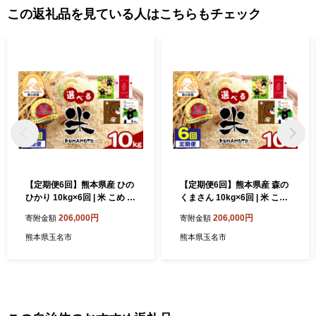
た返礼品に関する情報（お名前やお届け先等）については、返礼
この返礼品を見ている人はこちらもチェック
品提供事業者にも共有させていただきます。 いただいた情報はふ
るさと納税に関する必要書類発行・返礼品発送・その他運用・事
務対応以外には使用いたしません。
【定期便6回】熊本県産 ひの
【定期便6回】熊本県産 森の
ひかり 10kg×6回 | 米 こめ お
くまさん 10kg×6回 | 米 こめ
米 おこめ 白米 精米 定期 定
お米 おこめ 白米 精米 定期
206,000円
206,000円
寄附金額
寄附金額
期便 熊本県 玉名市
定期便 熊本県 玉名市
熊本県玉名市
熊本県玉名市