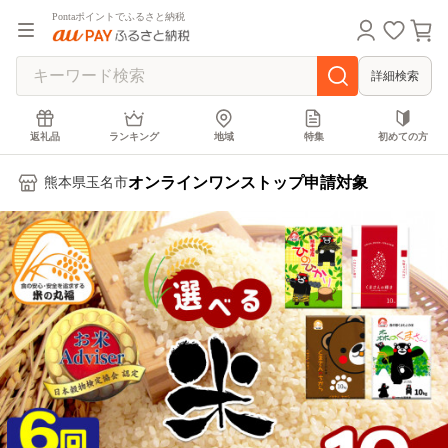
Pontaポイントでふるさと納税
詳細検索
返礼品
ランキング
地域
特集
初めての方
オンラインワンストップ申請対象
熊本県玉名市