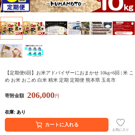
【定期便6回】お米アドバイザーにおまかせ 10kg×6回 | 米 こ
め お米 おこめ 白米 精米 定期 定期便 熊本県 玉名市
206,000
寄附金額
円
在庫: あり
お気に入り