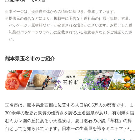
本ページは、提供自治体からの情報に基づき、作成しています。
提供元の都合などにより、掲載中に予告なく返礼品の仕様（規格、容量、
パッケージ、原材料など）が変更される場合がございます。お届けした返
礼品のパッケージやラベルに記載されている注意書きなどをご確認くださ
い。
熊本県玉名市のご紹介
玉名市は、熊本県北西部に位置する人口約6.6万人の都市です。 1,
300余年の歴史と泉質の優秀さを誇る玉名温泉があり、有明海を臨
むミカン園の丘にある小天温泉は、夏目漱石の小説「草枕」の舞
台としても知られています。日本一の生産量を誇るミニトマトや
日本遺産に登録された菊池川流域産のお米がとれる自然豊かな土