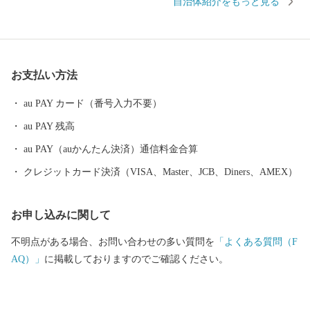
自治体紹介をもっと見る
地も魅力の一つです。 また2019年大河ドラマ主人公モデルの一人
「日本マラソンの父・金栗四三」の故郷です。金栗四三はマラソ
ン選手として3度の世界記録を樹立し、日本人で初めてオリンピッ
クに出場しました。金栗四三の大きな功績を多くの人に知っても
お支払い方法
らうため、後世まで伝るために、街は観光地の整備や特産品の開
発で活気に満ち溢れています。 ふるさと寄附金を通して玉名の魅
au PAY カード（番号入力不要）
力に触れていただき是非玉名に足を運んでみてください。 【重
au PAY 残高
要：受領書およびワンストップ特例申請書について】 ・受領書お
よびワンストップ特例申請書は、寄附から約１カ月後に発送致し
au PAY（auかんたん決済）通信料金合算
ます。 ・ワンストップ特例申請書をお急ぎの方は、「玉名市から
クレジットカード決済（VISA、Master、JCB、Diners、AMEX）
のご案内」からダウンロードをお願いします。 【お問合せ先】 ◇
返礼品（資料請求）に関するお問合せ Tel：050-3146-0828 玉
お申し込みに関して
名市ふるさと納税事務局 (9:00～18:00、土日祝・年末年始除く) ◇
制度に関するお問合せ Tel：0968-75-1421 玉名市役所地域振興
不明点がある場合、お問い合わせの多い質問を
「よくある質問（F
課ふるさと納税担当 (8:30～17:15、土日祝・年末年始除く) ※お申
AQ）」
に掲載しておりますのでご確認ください。
込み・お問合せいただきました場合、お問合せ内容および個人情
報につきましては、玉名市ふるさと納税事務局（ふるさとチョイ
ス）および玉名市役所担当部署にて共有させていただきます。ま