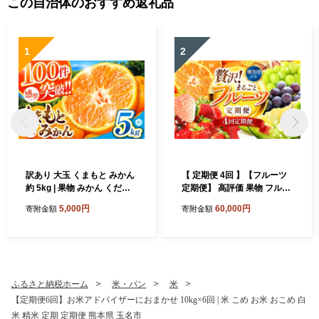
この自治体のおすすめ返礼品
1
2
訳あり 大玉 くまもと みかん
【 定期便 4回 】【フルーツ
約 5kg | 果物 みかん くだも
定期便】 高評価 果物 フルー
の みかん フルーツ みかん 柑
ツ 選べる発送回数 （いちご
5,000円
60,000円
寄附金額
寄附金額
橘 みかん 柑橘類 みかん ミカ
みかん 不知火 スイカ ぶどう
ン 家庭用 みかん 熊本県 みか
メロン シャインマスカット
ん 玉名市 みかん
梨 柿 アイス クレープ） 2回
~ 12回 1年 フルーツ定期 フ
ルーツ定期便 果物定期便 果
物定期 定期便 フルーツ 果物
ふるさと納税ホーム
米・パン
米
お試し 旬 取れたて 熊本県 玉
【定期便6回】お米アドバイザーにおまかせ 10kg×6回 | 米 こめ お米 おこめ 白
名市
米 精米 定期 定期便 熊本県 玉名市