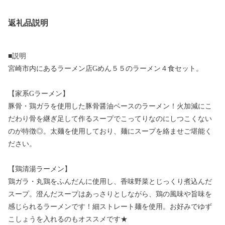
返礼品説明
■説明
宮崎市内にあるラーメン店Gめん５５のラーメン４食セット。
【家系Gラーメン】
豚骨・鶏ガラを使用した豚骨醤油ベースのラーメン！火加減にこ
だわり骨を継ぎ足して作るスープでこってりなのにしつこくない
のが特徴◎。太麺を使用しており、麺にスープを絡ませご堪能く
ださい。
【鶏清湯ラーメン】
鶏ガラ・丸鶏をふんだんに使用し、香味野菜とじっくり煮込んだ
スープ。澄んだスープはあっさりとしながら、鶏の風味や旨味を
感じられるラーメンです！細ストレート麺を使用。お好みでゆず
こしょうを入れるのもオススメです★