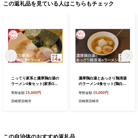
請の必要はありません。 【ワンストップ特例申請書送付先】 〒88
この返礼品を見ている人はこちらもチェック
5-0078 住所：宮崎県都城市宮丸町3070-1 宛先：宮崎市ふるさと納
税担当 宛 ※ワンストップ特例申請受付を外部委託しています。
こってり家系と濃厚鶏白湯の
濃厚鶏白湯とあっさり鶏清湯
ラーメン4食セット(家系Gラ
のラーメン4食セット(鶏白湯
ーメン400ｇ×2・鶏白湯ラー
ラーメン400ｇ×2・鶏清湯ラ
15,000円
15,000円
寄附金額
寄附金額
メン400ｇ×2)_M087-001
ーメン400ｇ×2)_M087-003
宮崎県宮崎市
宮崎県宮崎市
この自治体のおすすめ返礼品