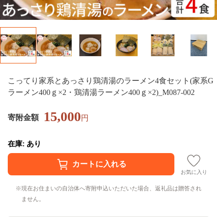
こってり家系とあっさり鶏清湯のラーメン4食セット(家系G
ラーメン400ｇ×2・鶏清湯ラーメン400ｇ×2)_M087-002
15,000
寄附金額
円
在庫: あり
お気に入り
現在お住まいの自治体へ寄附申込いただいた場合、返礼品は贈答され
ません。