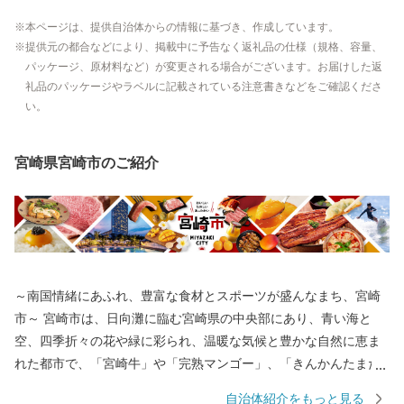
本ページは、提供自治体からの情報に基づき、作成しています。
提供元の都合などにより、掲載中に予告なく返礼品の仕様（規格、容量、
パッケージ、原材料など）が変更される場合がございます。お届けした返
礼品のパッケージやラベルに記載されている注意書きなどをご確認くださ
い。
宮崎県宮崎市のご紹介
～南国情緒にあふれ、豊富な食材とスポーツが盛んなまち、宮崎
市～ 宮崎市は、日向灘に臨む宮崎県の中央部にあり、青い海と
空、四季折々の花や緑に彩られ、温暖な気候と豊かな自然に恵ま
れた都市で、「宮崎牛」や「完熟マンゴー」、「きんかんたまた
ま」など食材も豊富です。また、プロスポーツのキャンプ地とし
自治体紹介をもっと見る