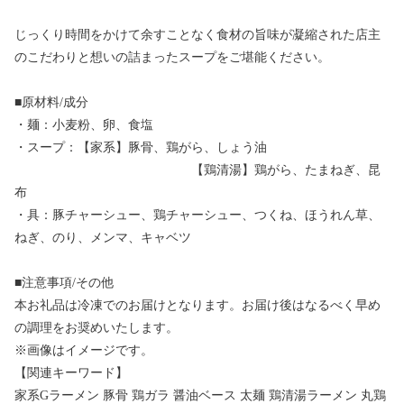
じっくり時間をかけて余すことなく食材の旨味が凝縮された店主
のこだわりと想いの詰まったスープをご堪能ください。
■原材料/成分
・麺：小麦粉、卵、食塩
・スープ：【家系】豚骨、鶏がら、しょう油
【鶏清湯】鶏がら、たまねぎ、昆
布
・具：豚チャーシュー、鶏チャーシュー、つくね、ほうれん草、
ねぎ、のり、メンマ、キャベツ
■注意事項/その他
本お礼品は冷凍でのお届けとなります。お届け後はなるべく早め
の調理をお奨めいたします。
※画像はイメージです。
【関連キーワード】
家系Gラーメン 豚骨 鶏ガラ 醤油ベース 太麺 鶏清湯ラーメン 丸鶏