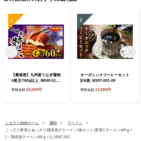
1
2
【最速便】九州産うなぎ蒲焼
オーガニックコーヒーセット
4尾 計760g以上_M040-011-
計6袋_M397-001-09
2W
24,000円
13,000円
寄附金額
寄附金額
ふるさと納税ホーム
麺類
ラーメン
こってり家系とあっさり鶏清湯のラーメン4食セット(家系Gラーメン400ｇ×
2・鶏清湯ラーメン400ｇ×2)_M087-002