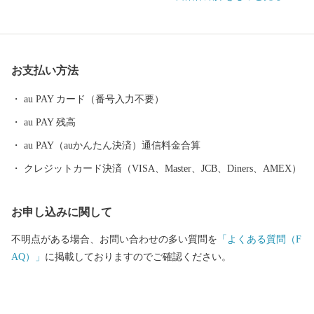
ても有名で、マリンスポーツやゴルフなども気軽に楽しめ、ファ
ンにはたまらない魅力がつまっています。 宮崎市が誇る食やスポ
ーツを多くの方に体験していただき、宮崎の魅力を知っていただ
ければ幸いです。 ■お礼品の配送について ・お礼品の配送日のご
お支払い方法
指定はできかねますので、予めご了承ください。 ・お礼品の在庫
状況により、お礼品ページ内表記のお届け時期以上に時間を頂戴
au PAY カード（番号入力不要）
する場合がございますのでご理解の程宜しくお願い致します。 ・
au PAY 残高
お届けを致しましたお礼品は確実にお受取りください。長期不在
等寄付者様事由による返送、劣化、においては再送は出来ませ
au PAY（auかんたん決済）通信料金合算
ん。 ・一部離島にはクール便でのお届けが出来ませんのでご注意
クレジットカード決済（VISA、Master、JCB、Diners、AMEX）
ください。 ・ヤマト運輸様の転送料につきまして お届け先を変更
（転送）する場合、転送料金は、ご贈答用の場合でもお届け先様
お申し込みに関して
のご負担となります。ご住所にお間違いがないか十分にご確認の
上ご注文ください。 尚、お届け先様が住所不明で配達ができない
不明点がある場合、お問い合わせの多い質問を
「よくある質問（F
場合は、送り状記載のご依頼主様に返送させていただきます。 ■
AQ）」
に掲載しておりますのでご確認ください。
ワンストップ特例申請書 入金確認後、注文内容確認画面の【注文
者情報】に記載の住所へ申込完了日から30日程度で発送いたしま
す。 （返信封筒あり・切手不要） ※確定申告をされる方は特例申