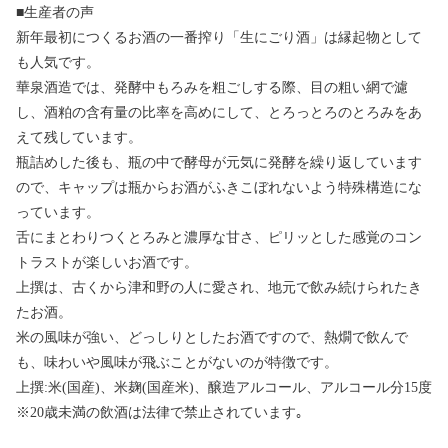
■生産者の声
新年最初につくるお酒の一番搾り「生にごり酒」は縁起物として
も人気です。
華泉酒造では、発酵中もろみを粗ごしする際、目の粗い網で濾
し、酒粕の含有量の比率を高めにして、とろっとろのとろみをあ
えて残しています。
瓶詰めした後も、瓶の中で酵母が元気に発酵を繰り返しています
ので、キャップは瓶からお酒がふきこぼれないよう特殊構造にな
っています。
舌にまとわりつくとろみと濃厚な甘さ、ピリッとした感覚のコン
トラストが楽しいお酒です。
上撰は、古くから津和野の人に愛され、地元で飲み続けられたき
たお酒。
米の風味が強い、どっしりとしたお酒ですので、熱燗で飲んで
も、味わいや風味が飛ぶことがないのが特徴です。
上撰:米(国産)、米麹(国産米)、醸造アルコール、アルコール分15度
※20歳未満の飲酒は法律で禁止されています｡