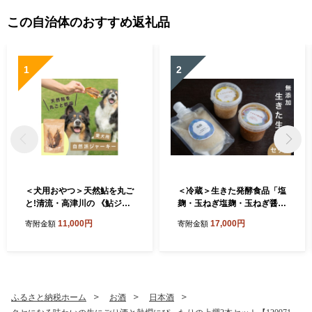
この自治体のおすすめ返礼品
1
2
＜犬用おやつ＞天然鮎を丸ご
＜冷蔵＞生きた発酵食品「塩
と!清流・高津川の 《鮎ジャ
麹・玉ねぎ塩麹・玉ねぎ醤油
ーキー》(3尾入り・添加物不
麹」3種セット【1735467】
11,000円
17,000円
寄附金額
寄附金額
使用)【1762174】
ふるさと納税ホーム
お酒
日本酒