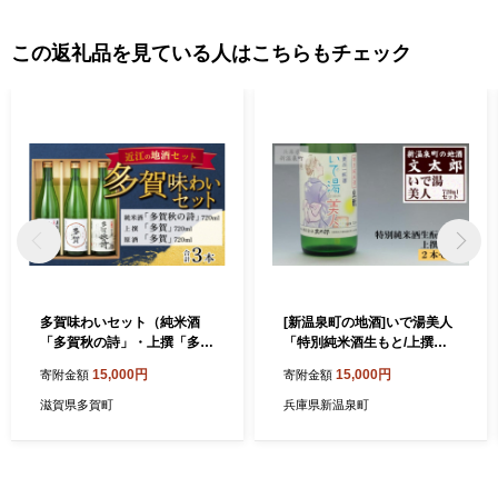
この返礼品を見ている人はこちらもチェック
多賀味わいセット（純米酒
[新温泉町の地酒]いで湯美人
「多賀秋の詩」・上撰「多
「特別純米酒生もと/上撰」
賀」・原酒「多賀」各720ml
セット(720ml×2本)
15,000円
15,000円
寄附金額
寄附金額
× 3本）[B-00202]
滋賀県多賀町
兵庫県新温泉町