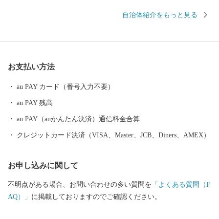
町内にあるJR津和野駅は「SLやまぐち号」の終着駅として、多く
自治体紹介をもっと見る
のSLファンを出迎えています。 【150年前の風景に、今が見え
る】 町に残る江戸時代からの情景が現在まで受け継がれており、
町に根付く文化とともに人々の生活に根付いていおり、幕末の情
景を描いた図画「津和野百景図」に描かれた情景が、現在でも対
お支払い方法
比することが可能となっています。 この町に残る伝統や物語が一
つのストーリーとして文化庁が認定する日本遺産に「津和野今昔
au PAY カード（番号入力不要）
~百景図を歩く~」として選ばれました。 【町を走るＳＬ】 JR新山
au PAY 残高
口駅を出発駅として、JR津和野駅まで運行するSLやまぐち号。 全
長約95kmにわたる鉄道路線を古めかしい蒸気機関車が運行してい
au PAY（auかんたん決済）通信料金合算
ます。 市街地を抜け山間部に入ると、どこか懐かしい田園風景の
クレジットカード決済（VISA、Master、JCB、Diners、AMEX）
中を力強い汽笛の音とともに駆け抜けていくSLは、沿線に多くの
ファンが駆けつけるなど、多くの方を楽しませてくれています。
お申し込みに関して
路線を走る車両は、その優雅なたたずまいから「貴婦人」の愛称
でしたしまれるC57型車両と、「デゴイチ」の愛称で親しまれるD
不明点がある場合、お問い合わせの多い質問を
「よくある質問（F
51型車両で運行されており、車両がけん引する客車も昭和レトロ
AQ）」
に掲載しておりますのでご確認ください。
な雰囲気となっています。